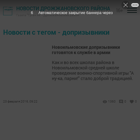
НОВОСТИ ДРОЖЖАНОВСКОГО РАЙОНА
16+
6
Автоматическое закрытие баннера через
Газета "Туган як" - Дрожжановский район
Новости с тегом - допризывники
Новоильмовские допризывники
готовятся к службе в армии
Как и во всех школах района в
Новоильмовской средней школе
проведение военно-спортивной игры "А
ну-ка, парни!" стало доброй традицией.
23 февраля 2016, 09:22
1360
0
0