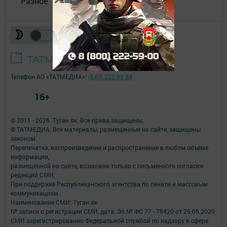
Разное
Телефон АО «ТАТМЕДИА»:
(843) 222 09 84
16+
© 2011 - 2026. Туган як. Все права защищены.
© ТАТМЕДИА. Все материалы, размещенные на сайте, защищены
законом.
Перепечатка, воспроизведение и распространение в любом объеме
информации,
размещенной на сайте, возможна только с письменного согласия
редакций СМИ.
При поддержке Республиканского агентства по печати и массовым
коммуникациям.
Наименование СМИ: Туган як
№ записи о регистрации СМИ, дата: Эл № ФС 77 - 78420 от 29.05.2020
СМИ зарегистрированно Федеральной службой по надзору в сфере