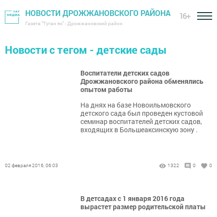
НОВОСТИ ДРОЖЖАНОВСКОГО РАЙОНА
16+
Газета "Туган як" - Дрожжановский район
Новости с тегом - детские сады
Воспитатели детских садов
Дрожжановского района обменялись
опытом работы
На днях на базе Новоильмовского
детского сада был проведен кустовой
семинар воспитателей детских садов,
входящих в Большеаксинскую зону .
02 февраля 2016, 06:03
1322
0
0
В детсадах с 1 января 2016 года
вырастет размер родительской платы