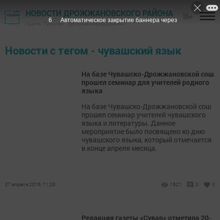
НОВОСТИ ДРОЖЖАНОВСКОГО РАЙОНА
16+
6
Автоматическое закрытие баннера через
Газета "Туган як" - Дрожжановский район
Новости с тегом - чувашский язык
На базе Чувашско-Дрожжановской сош
прошел семинар для учителей родного
языка
На базе Чувашско-Дрожжановской сош
прошел семинар учителей чувашского
языка и литературы. Данное
мероприятие было посвящено ко дню
чувашского языка, который отмечается
в конце апреля месяца.
07 апреля 2016, 11:28
1621
0
0
Редакция газеты «Сувар» отметила 20-