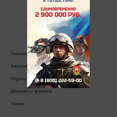
Главная
Фотогалереи
Опросы
Документы филиала
Разное