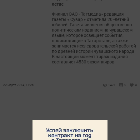
летие
Филиал ОАО «Татмедиа» редакция
газеты « Сувар » отметила 20 -летний
юбилей. Газета является общественно-
политическим изданием на чувашском
языке, которое освещает события,
происходящие в Татарстане, а также
занимается исследовательской работой
по древней истории чувашского народа.
В настоящий момент тираж издания
составляет 4530 экземпляров.
22 марта 2014, 11:26
1421
0
0