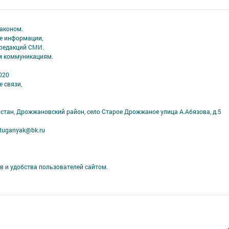
аконом.
ме информации,
 редакций СМИ.
ым коммуникациям.
020
 связи,
рстан, Дрожжановский район, село Старое Дрожжаное улица А.Абязова, д.5
tuganyak@bk.ru
в и удобства пользователей сайтом.