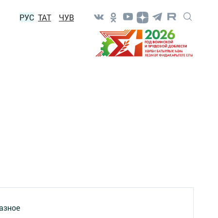
РУС
ТАТ
ЧУВ
азное