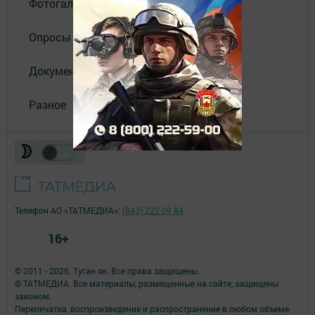
Фотогалереи
Опросы
Документы филиала
Разное
Телефон АО «ТАТМЕДИА»:
(843) 222 09 84
16+
© 2011 - 2026. Туган як. Все права защищены.
© ТАТМЕДИА. Все материалы, размещенные на сайте, защищены
законом.
Перепечатка, воспроизведение и распространение в любом объеме