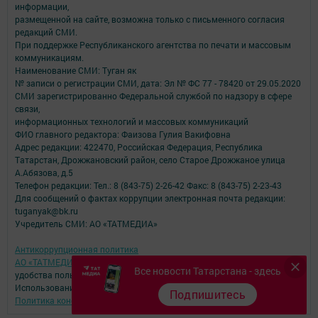
информации,
размещенной на сайте, возможна только с письменного согласия
редакций СМИ.
При поддержке Республиканского агентства по печати и массовым
коммуникациям.
Наименование СМИ: Туган як
№ записи о регистрации СМИ, дата: Эл № ФС 77 - 78420 от 29.05.2020
СМИ зарегистрированно Федеральной службой по надзору в сфере
связи,
информационных технологий и массовых коммуникаций
ФИО главного редактора: Фаизова Гулия Вакифовна
Адрес редакции: 422470, Российская Федерация, Республика
Татарстан, Дрожжановский район, село Старое Дрожжаное улица
А.Абязова, д.5
Телефон редакции: Тел.: 8 (843-75) 2-26-42 Факс: 8 (843-75) 2-23-43
Для сообщений о фактах коррупции электронная почта редакции:
tuganyak@bk.ru
Учредитель СМИ: АО «ТАТМЕДИА»
Антикоррупционная политика
АО «ТАТМЕДИА» использует «cookie»
для персонализации сервисов и
Все новости Татарстана - здесь
удобства пользователей сайтом.
Использование «cookie» можно отменить в настройках браузера.
Подпишитесь
Политика конфиденциальности