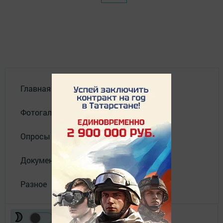
Главная
Фотогалереи
Опросы
Документы филиала
Разное