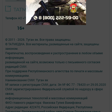
Телефон АО «ТАТМЕДИА»:
(843) 222 09 84
16+
© 2011 - 2026. Туган як. Все права защищены.
© ТАТМЕДИА. Все материалы, размещенные на сайте, защищены
законом.
Перепечатка, воспроизведение и распространение в любом объеме
информации,
размещенной на сайте, возможна только с письменного согласия
редакций СМИ.
При поддержке Республиканского агентства по печати и массовым
коммуникациям.
Наименование СМИ: Туган як
№ записи о регистрации СМИ, дата: Эл № ФС 77 - 78420 от 29.05.2020
СМИ зарегистрированно Федеральной службой по надзору в сфере
связи,
информационных технологий и массовых коммуникаций
ФИО главного редактора: Фаизова Гулия Вакифовна
Адрес редакции: 422470, Российская Федерация, Республика
Татарстан, Дрожжановский район, село Старое Дрожжаное улица