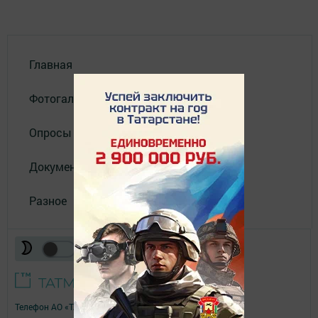
Главная
Фотогалереи
Опросы
Документы филиала
Разное
Телефон АО «ТАТМЕДИА»:
(843) 222 09 84