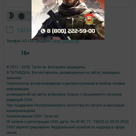
Телефон АО «ТАТМЕДИА»:
(843) 222 09 84
16+
© 2011 - 2026. Туган як. Все права защищены.
© ТАТМЕДИА. Все материалы, размещенные на сайте, защищены
законом.
Перепечатка, воспроизведение и распространение в любом объеме
информации,
размещенной на сайте, возможна только с письменного согласия
редакций СМИ.
При поддержке Республиканского агентства по печати и массовым
коммуникациям.
Наименование СМИ: Туган як
№ записи о регистрации СМИ, дата: Эл № ФС 77 - 78420 от 29.05.2020
СМИ зарегистрированно Федеральной службой по надзору в сфере
связи,