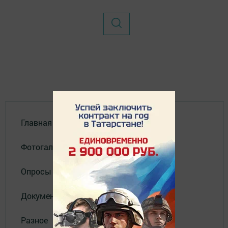
Главная
Фотогалереи
Опросы
Документы филиала
Разное