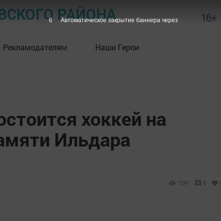
СКОГО РАЙОНА
16+
5
Автоматическое закрытие баннера через
Рекламодателям
Наши Герои
стоится хоккей на
памяти Ильдара
1291
0