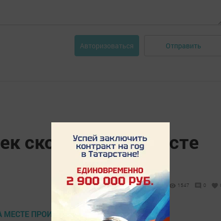
Отправить
Авторизоваться
ек скончался на месте
1547
0