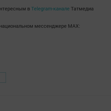
интересным в
Telegram-канале
Татмедиа
в национальном мессенджере MАХ: