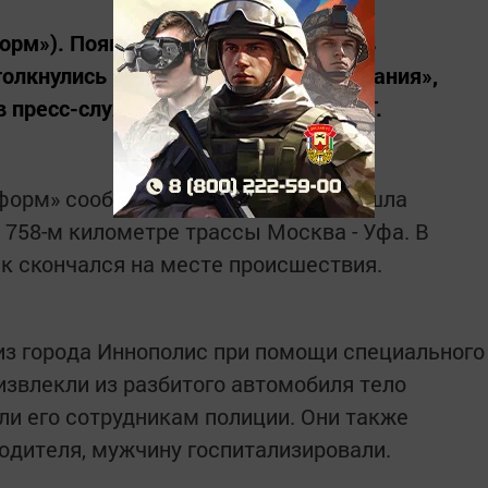
форм»). Появились фотографии ДТП в
толкнулись «Лада» и большегруз «Скания»,
 пресс-службе ГУ МЧС России по РТ.
форм» сообщало, что авария произошла
а 758-м километре трассы Москва - Уфа. В
ек скончался на месте происшествия.
из города Иннополис при помощи специального
извлекли из разбитого автомобиля тело
ли его сотрудникам полиции. Они также
одителя, мужчину госпитализировали.