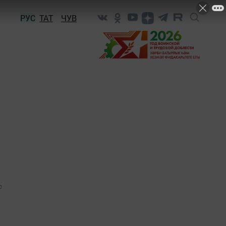
РУС
ТАТ
ЧУВ
0