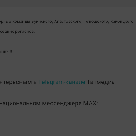
орные команды Буинского, Апастовского, Тетюшского, Кайбицкого
седних регионов.
ших!!!
интересным в
Telegram-канале
Татмедиа
в национальном мессенджере MАХ: