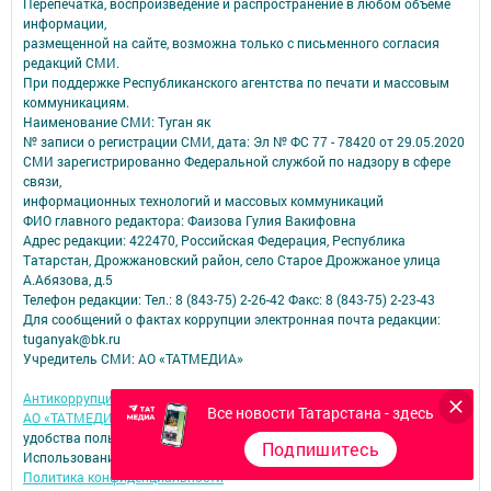
Перепечатка, воспроизведение и распространение в любом объеме
информации,
размещенной на сайте, возможна только с письменного согласия
редакций СМИ.
При поддержке Республиканского агентства по печати и массовым
коммуникациям.
Наименование СМИ: Туган як
№ записи о регистрации СМИ, дата: Эл № ФС 77 - 78420 от 29.05.2020
СМИ зарегистрированно Федеральной службой по надзору в сфере
связи,
информационных технологий и массовых коммуникаций
ФИО главного редактора: Фаизова Гулия Вакифовна
Адрес редакции: 422470, Российская Федерация, Республика
Татарстан, Дрожжановский район, село Старое Дрожжаное улица
А.Абязова, д.5
Телефон редакции: Тел.: 8 (843-75) 2-26-42 Факс: 8 (843-75) 2-23-43
Для сообщений о фактах коррупции электронная почта редакции:
tuganyak@bk.ru
Учредитель СМИ: АО «ТАТМЕДИА»
Антикоррупционная политика
Все новости Татарстана - здесь
АО «ТАТМЕДИА» использует «cookie»
для персонализации сервисов и
удобства пользователей сайтом.
Подпишитесь
Использование «cookie» можно отменить в настройках браузера.
Политика конфиденциальности