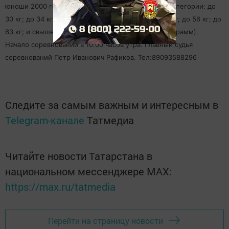
юноши 2000 года рождения и моложе. Весовые категории: до
30 кг; до 34 кг; до 38 кг; до 42 кг; до 46 кг; до 50 кг; до 56 кг; до
63 кг; и свыше 63 кг. (допуск разрешается до 150 грамм).
Начало соревнований в 10.00 часов утра. Главный судья
соревнований Петр Иванович Рафиков. Тел:89093588296
Следите за самым важным и интересным в
Telegram-канале
Татмедиа
Читайте новости Татарстана в
национальном мессенджере MАХ:
https://max.ru/tatmedia
Перейти на страницу новости