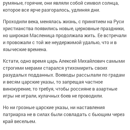
румяные, горячие, они являли собой символ солнца,
которое все ярче разгоралось, удлиняя дни.
Проходили века, менялась жизнь, с принятием на Руси
христианства появились новые, церковные праздники,
но широкая Масленица продолжала жить. Ее встречали
и провожали с той же неудержимой удалью, что и в
языческие времена.
Кстати, одно время царь Алексей Михайлович самыми
строгими мерами старался утихомирить своих
разудалых подданных. Воеводы рассылали по градам
и весям царские указы, то запрещая частное
винокурение, то требуя, чтобы россияне в азартные
игры не играли, кулачных боев не проводили.
Но ни грозные царские указы, ни наставления
патриарха не в силах были совладать с бьющим через
край весельем.