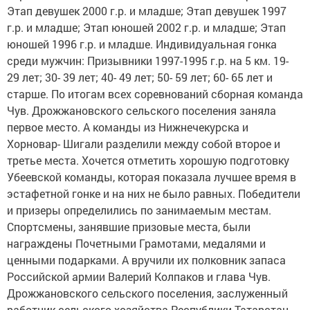
Этап девушек 2000 г.р. и младше; Этап девушек 1997
г.р. и младше; Этап юношей 2002 г.р. и младше; Этап
юношей 1996 г.р. и младше. Индивидуальная гонка
среди мужчин: Призывники 1997-1995 г.р. на 5 км. 19-
29 лет; 30- 39 лет; 40- 49 лет; 50- 59 лет; 60- 65 лет и
старше. По итогам всех соревнований сборная команда
Чув. Дрожжановского сельского поселения заняла
первое место. А команды из Нижнечекурска и
Хорновар- Шигали разделили между собой второе и
третье места. Хочется отметить хорошую подготовку
Убеевской команды, которая показала лучшее время в
эстафетной гонке и на них не было равных. Победители
и призеры определились по занимаемым местам.
Спортсмены, занявшие призовые места, были
награждены Почетными Грамотами, медалями и
ценными подарками. А вручили их полковник запаса
Российской армии Валерий Колпаков и глава Чув.
Дрожжановского сельского поселения, заслуженный
работник сельского хозяйства Республики Татарстан