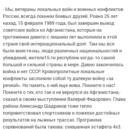
- Мы, ветераны локальных войн и военных конфликтов
России, всегда помним боевых друзей. Ровно 25 лет
назад, 15 февраля 1989 года, был завершен вывод
советских войск из Афганистана, которые на
протяжении девяти с лишним лет выполняли в этой
стране свой интернациональный долг. Там мы все
были вместе-мы, люди различных национальностей и
убеждений, жители15-ти республик когда- то самой
большой и сильной страны в мире. Давно закончилась
война и нет СССР. Кровопролитные локальные
конфликты заслонили собой ту далекую войну «за
речкой». Но память о ней еще жива. Помните о нас!
Помните о тех, кто так и не вернулся из Афганистана,-
сказал в своем выступлении Валерий Федорович. Глава
района Александр Шадриков тоже тепло
поприветствовал спортсменов и пожелал достойных
результатов на лыжных трассах. Программа
соревнований была такова: смешанная эстафета 4х3.