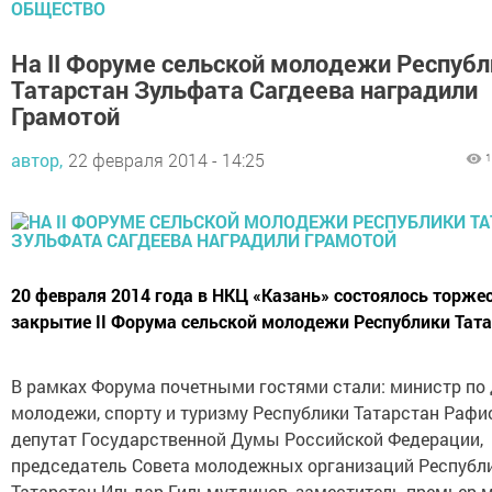
ОБЩЕСТВО
На II Форуме сельской молодежи Республ
Татарстан Зульфата Сагдеева наградили
Грамотой
автор,
22 февраля 2014 - 14:25
1
20 февраля 2014 года в НКЦ «Казань» состоялось торже
закрытие II Форума сельской молодежи Республики Тата
В рамках Форума почетными гостями стали: министр по
молодежи, спорту и туризму Республики Татарстан Рафис
депутат Государственной Думы Российской Федерации,
председатель Совета молодежных организаций Республ
Татарстан Ильдар Гильмутдинов, заместитель премьер-