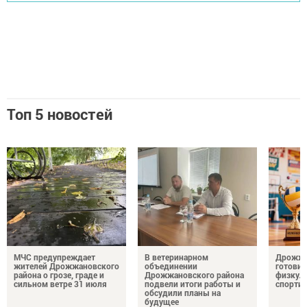
Топ 5 новостей
МЧС предупреждает
В ветеринарном
Дрожжа
жителей Дрожжановского
объединении
готовит
района о грозе, граде и
Дрожжановского района
физкул
сильном ветре 31 июля
подвели итоги работы и
спорти
обсудили планы на
будущее