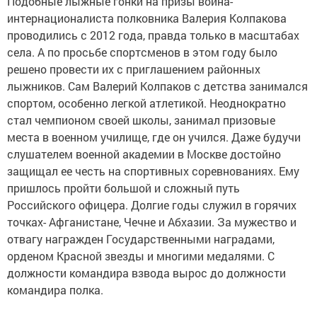
Подобные лыжные гонки на призы воина-
интернационалиста полковника Валерия Колпакова
проводились с 2012 года, правда только в масштабах
села. А по просьбе спортсменов в этом году было
решено провести их с приглашением районных
лыжников. Сам Валерий Колпаков с детства занимался
спортом, особенно легкой атлетикой. Неоднократно
стал чемпионом своей школы, занимал призовые
места в военном училище, где он учился. Даже будучи
слушателем военной академии в Москве достойно
защищал ее честь на спортивных соревнованиях. Ему
пришлось пройти большой и сложный путь
Российского офицера. Долгие годы служил в горячих
точках- Афганистане, Чечне и Абхазии. За мужество и
отвагу награжден Государственными наградами,
орденом Красной звезды и многими медалями. С
должности командира взвода вырос до должности
командира полка.