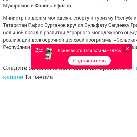
Мухарямов и Фаниль Яфизов.
Министр по делам молодежи, спорту и туризму Республи
Татарстан Рафис Бурганов вручил Зульфату Сагдееву Гр
большой вклад в развитии Аграрного молодёжного объе
реализации долгосрочной целевой программы «Сельска
Республики Татарстан». Поздравляем, желаем дальнейши
Все новости Татарстана - здесь
Подпишитесь
Следите за самым важным и интересным в
T
канале
Татмедиа
Читайте новости Татарстана в национальном
мессенджере MАХ:
https://max.ru/tatmedia
Теги: