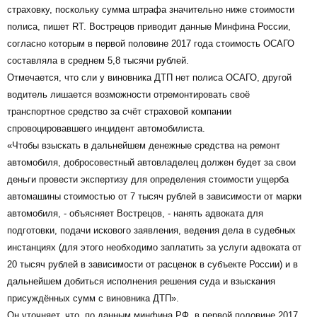
страховку, поскольку сумма штрафа значительно ниже стоимости
полиса, пишет RT. Вострецов приводит данные Минфина России,
согласно которым в первой половине 2017 года стоимость ОСАГО
составляла в среднем 5,8 тысячи рублей.
Отмечается, что сли у виновника ДТП нет полиса ОСАГО, другой
водитель лишается возможности отремонтировать своё
транспортное средство за счёт страховой компании
спровоцировавшего инцидент автомобилиста.
«Чтобы взыскать в дальнейшем денежные средства на ремонт
автомобиля, добросовестный автовладелец должен будет за свои
деньги провести экспертизу для определения стоимости ущерба
автомашины стоимостью от 7 тысяч рублей в зависимости от марки
автомобиля, - объясняет Вострецов, - нанять адвоката для
подготовки, подачи искового заявления, ведения дела в судебных
инстанциях (для этого необходимо заплатить за услуги адвоката от
20 тысяч рублей в зависимости от расценок в субъекте России) и в
дальнейшем добиться исполнения решения суда и взыскания
присуждённых сумм с виновника ДТП».
Он уточняет, что, по данным минфина РФ, в первой половине 2017