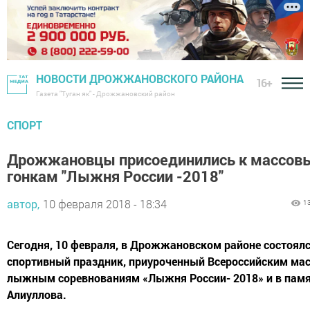
НОВОСТИ ДРОЖЖАНОВСКОГО РАЙОНА
16+
Газета "Туган як" - Дрожжановский район
СПОРТ
Дрожжановцы присоединились к массов
гонкам "Лыжня России -2018"
автор,
10 февраля 2018 - 18:34
1
Сегодня, 10 февраля, в Дрожжановском районе состоял
спортивный праздник, приуроченный Всероссийским ма
лыжным соревнованиям «Лыжня России- 2018» и в памя
Алиуллова.