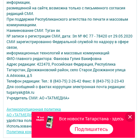
информации,
размещенной на сайте, возможна только с письменного согласия
редакций СМИ.
При поддержке Республиканского агентства по печати и массовым
коммуникациям.
Наименование СМИ: Туган як
№ записи о регистрации СМИ, дата: Эл № ФС 77 - 78420 от 29.05.2020
СМИ зарегистрированно Федеральной службой по надзору в сфере
связи,
информационных технологий и массовых коммуникаций
ФИО главного редактора: Фаизова Гулия Вакифовна
Адрес редакции: 422470, Российская Федерация, Республика
Татарстан, Дрожжановский район, село Старое Дрожжаное улица
А.Абязова, д.5
Телефон редакции: Тел.: 8 (843-75) 2-26-42 Факс: 8 (843-75) 2-23-43
Для сообщений о фактах коррупции электронная почта редакции:
tuganyak@bk.ru
Учредитель СМИ: АО «ТАТМЕДИА»
Антикоррупционная политика
АО «ТАТМЕДИА» использует «cookie»
для персонализации сервисов и
Все новости Татарстана - здесь
удобства пользователей сайтом.
Использование «cookie» можно отменить в настройках браузера.
Подпишитесь
Политика конфиденциальности