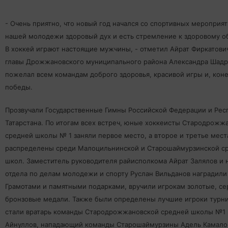
- Очень приятно, что новый год начался со спортивных мероприяти
нашей молодежи здоровый дух и есть стремление к здоровому о
В хоккей играют настоящие мужчины, - отметил Айрат Фиркатови
главы Дрожжановского муниципального района Александра Шадр
пожелал всем командам доброго здоровья, красивой игры и, коне
победы.
Прозвучали Государственные Гимны Российской Федерации и Рес
Татарстана. По итогам всех встреч, юные хоккеисты Стародрожж
средней школы № 1 заняли первое место, а второе и третье мест
распределены среди Малоцильнинской и Старошаймурзинской с
школ. Заместитель руководителя райисполкома Айрат Залялов и 
отдела по делам молодежи и спорту Руслан Вильданов наградили
Грамотами и памятными подарками, вручили игрокам золотые, с
бронзовые медали. Также были определены лучшие игроки турни
стали вратарь команды Стародрожжановской средней школы №1 
Айнуллов, нападающий команды Старошаймурзины Адель Камало