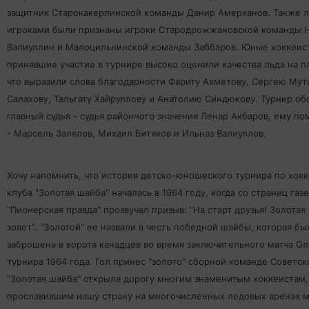
защитник Старокакерлинской команды Данир Амерханов. Также 
игроками были признаны игроки Стародрожжановской команды 
Валиуллин и Малоцильнинской команды Заббаров. Юные хоккеис
принявшие участие в турнире высоко оценили качества льда на п
что выразили слова благодарности Фариту Ахметову, Сергею Мут
Салахову, Тальгату Хайруллову и Анатолию Синдюкову. Турнир об
главный судья - судья районного значения Ленар Акбаров, ему по
- Марсель Залялов, Михаил Битяков и Ильназ Валиуллов.
Хочу напомнить, что история детско-юношеского турнира по хок
клуба "Золотая шайба" началась в 1964 году, когда со страниц газ
"Пионерская правда" прозвучал призыв: "На старт друзья! Золотая
зовет". "Золотой" ее назвали в честь победной шайбы, которая бы
заброшена в ворота канадцев во время заключительного матча О
турнира 1964 года. Гол принес "золото" сборной команде Советск
"Золотая шайба" открыла дорогу многим знаменитым хоккеистам,
прославившим нашу страну на многочисленных ледовых аренах м