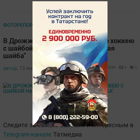
ФОТОРЕПОРТАЖ
В Дрожжаном прошел турнир по хоккею
с шайбой на призы клуба "Золотая
шайба"
автор,
13 января 2018 - 15:37
3285
0
0
Следите за самым важным и интересным в
Telegram-канале
Татмедиа