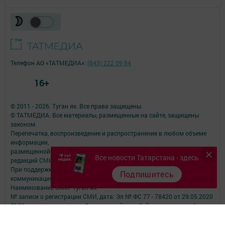
Телефон АО «ТАТМЕДИА»:
(843) 222 09 84
16+
© 2011 - 2026. Туган як. Все права защищены.
© ТАТМЕДИА. Все материалы, размещенные на сайте, защищены
законом.
Перепечатка, воспроизведение и распространение в любом объеме
информации,
размещенной на сайте, возможна только с письменного согласия
Все новости Татарстана - здесь
редакций СМИ.
При поддержке Республиканского агентства по печати и массовым
Подпишитесь
коммуникациям.
Наименование СМИ: Туган як
№ записи о регистрации СМИ, дата: Эл № ФС 77 - 78420 от 29.05.2020
СМИ зарегистрированно Федеральной службой по надзору в сфере
связи,
информационных технологий и массовых коммуникаций