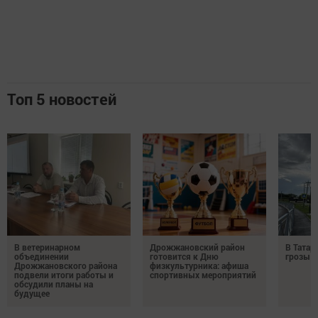
Топ 5 новостей
В ветеринарном
Дрожжановский район
В Татар
объединении
готовится к Дню
грозы и
Дрожжановского района
физкультурника: афиша
подвели итоги работы и
спортивных мероприятий
обсудили планы на
будущее