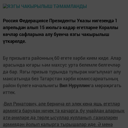
Россия Федерациясе Президенты Указы нигезендә 1
апрельдән алып 15 июльгә кадәр егетләрне Кораллы
көчләр сафларына алу буенча язгы чакырылыш
үткәрелде.
Бу призывта районның 60 егете хәрби кием киде. Алар
арасында югары һәм махсус урта белемле белгечләр
дә бар. Язгы призыв турында тулырак мәгълүмат алу
максатында без Татарстан хәрби комиссариатының
район бүлеге начальнигы
Вил Нуруллин
га мөрәҗәгать
иттек.
-Вил Ринатович, әле берничә ел элек кенә яшь егетләр
армиягә барудан ничек тә качарга, бу уңайдан аларның
әти-әниләре дә төрле ысуллар кулланып, газизләрен
армиядән йолып калырга тырышалар иде. Ә менә