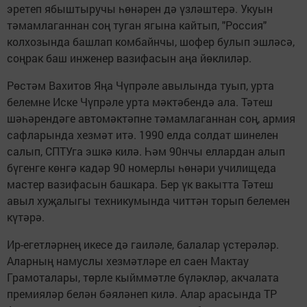
эретеп ябыштыручы һөнәрен дә үзләштерә. Укуын
тәмамлаганнан соң туган ягына кайтып, "Россия"
колхозында башлап комбайнчы, шофер булып эшләсә,
соңрак баш инженер вазифасын аңа йөклиләр.
Рөстәм Вахитов Яңа Чүпрәле авылында туып, урта
белемне Иске Чүпрәле урта мәктәбендә ала. Тәтеш
шәһәрендәге автомәктәпне тәмамлаганнан соң, армия
сафларында хезмәт итә. 1990 елда солдат шинелен
салып, СПТУга эшкә килә. Һәм 90нчы еллардан алып
бүгенге көнгә кадәр 90 номерлы һөнәри училищеда
мастер вазифасын башкара. Бер үк вакытта Тәтеш
авыл хуҗалыгы техникумында читтән торып белемен
күтәрә.
Ир-егетләрнең икесе дә гаиләле, балалар үстерәләр.
Аларның намуслы хезмәтләре ел саен Мактау
Грамоталары, төрле кыйммәтле бүләкләр, акчалата
премияләр белән бәяләнеп килә. Алар арасында ТР