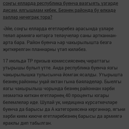
соңгы елларда республика буенча вәзгыять үзгәрде
дисәм, ялгышмам кебек. Безнең районда бу өлкәдә
хәлләр ничегрәк тора?
-Әйе, соңгы елларда егетләребез арасында үзләре
теләп армиягә китәргә теләүчеләр саны артканнан-
арта бара. Район буенча һәр чакырылышта безгә
җиткерелгән планнарны үтәп киләбез.
17 июльдә ТР призыв комиссиясенең чираттагы
утырышы булып үтте. Анда республика буенча язгы
чакырылышка тулысынча йомгак ясалды. Утырышта
безнең районны уңай яктан гына бәяләделәр. Быелгы
язгы чакырылыш чорында безнең районнан хәрби
хезмәткә киткән егетләрнең 40 проценты югары
белемлеләр иде. Шулай ук, медицина күрсәткечләре
буенча да барысы да А категориясенә кергәннәр, ягъни
хәрби кием киюче егетләребезнең барысы да армиягә
яраклы дип табылган.