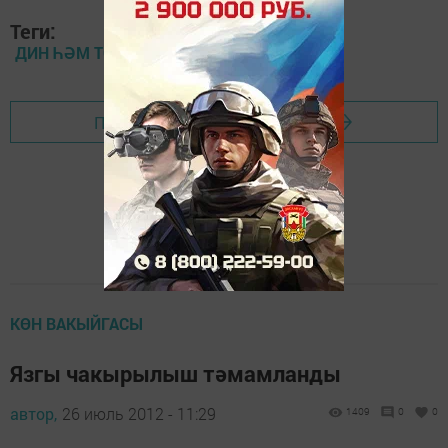
Теги:
ДИН ҺӘМ ТОРМЫШ
Перейти на страницу новости
КӨН ВАКЫЙГАСЫ
Язгы чакырылыш тәмамланды
автор,
26 июль 2012 - 11:29
1409
0
0