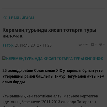
КӨН ВАКЫЙГАСЫ
Керемең турында хисап тотарга туры
киләчәк
автор,
26 июль 2012 - 11:26
1191
0
0
25 июльдә район Советының XIX утырышы булып үтте.
Утырышны район башлыгы Тимур Нагуманов ачты һәм
алып барды.
Утырышның көн тәртибенә алты мәсьәлә кертелгән
иде. Аның беренчесе-"2011-2013 елларда Татарстан