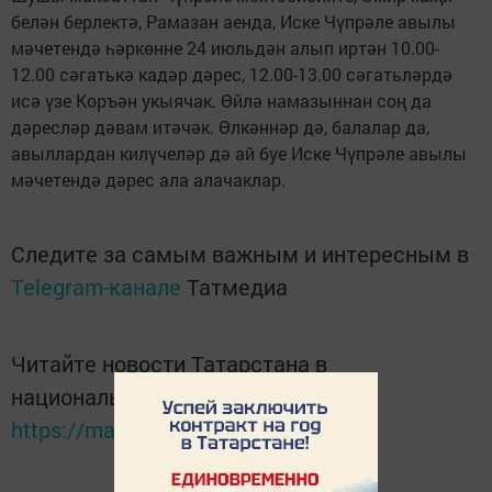
белән берлектә, Рамазан аенда, Иске Чүпрәле авылы
мәчетендә һәркөнне 24 июльдән алып иртән 10.00-
12.00 сәгатькә кадәр дәрес, 12.00-13.00 сәгатьләрдә
исә үзе Коръән укыячак. Өйлә намазыннан соң да
дәресләр дәвам итәчәк. Өлкәннәр дә, балалар да,
авыллардан килүчеләр дә ай буе Иске Чүпрәле авылы
мәчетендә дәрес ала алачаклар.
Следите за самым важным и интересным в
Telegram-канале
Татмедиа
Читайте новости Татарстана в
национальном мессенджере MАХ:
https://max.ru/tatmedia