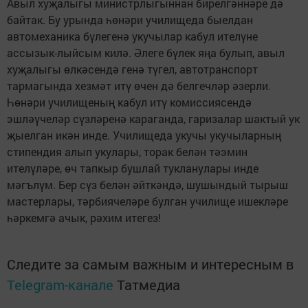
Авыл хуҗалыгы министрлыгыннан бирелгәннәре дә
байтак. Бу урында һөнәри училищеда быелдан
автомеханика бүлегенә укучылар кабул ителүне
ассызык-лыйсым килә. Әлеге бүлек яңа булып, авыл
хуҗалыгы өлкәсендә генә түгел, автотранспорт
тармагында хезмәт итү өчен дә белгечләр әзерли.
Һөнәри училищеның кабул итү комиссиясендә
эшләүчеләр сүзләренә караганда, гаризалар шактый ук
җыелган икән инде. Училищеда укучы укучыларның
стипендия алып укулары, торак белән тәэмин
ителүләре, өч тапкыр бушлай тукланулары инде
мәгълүм. Бер сүз белән әйткәндә, шушындый тырыш
мастерлары, тәрбиячеләре булган училище ишекләре
һәркемгә ачык, рәхим итегез!
Следите за самым важным и интересным в
Telegram-канале
Татмедиа