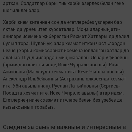
арткан. Солдатлар бары тик хәрби әзерлек белән генә
шөгыльләнәләр.
Хәрби кием кигәннән соң да егетләребез үзләрен бар
яктан да үрнәк итеп күрсәтәләр. Моңа аларның әти-
әниләре исеменә җибәрелгән Рәхмәт Хатлары да дәлил
булып тора. Шулай ук, алар хезмәт иткән частьләрдән
безнең хәрби комиссариат исеменә юлланган хатлар да
алабыз. Шундыйлардан мин, мәсәлән, Ленар Яфизовны
(армиядән кайтты инде, Иске Чүпрәле авылы), Раил
Азизовны (Мәскәүдә хезмәт итә, Кече Чынлы авылы),
Александр Ильбейкинны (Астрахань өлкәсендә хезмәт
итә, Уби авылыннан), Руслан Латыйповны (Сергиев-
Посадта хезмәт итә, Иске Чүпрәле авылы) атар идем.
Егетләрнең ничек хезмәт итүләре белән без үзебез дә
кызыксынып торабыз.
Следите за самым важным и интересным в