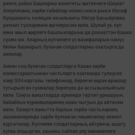
рәисе, район Башкарма комитеты җитәкчесе Шәүкәт
Алиулловка, хәрби-табиблар комиссиясе рәисе Иосиф
Кукушкинга, полиция начальнигы Илсур Басыйровка
рәхмәт сүзләремне җиткерәсем килә. Шулай ук, күп
кенә авыл җирлеге башлыкларына да рәхмәттән башка
сүзем юк. Аларның күпчелеге үз вазифаларын намус
белән башкарып, булачак солдатларны озатырга да
киләләр.
Аннан соң булачак солдатларга Казан хәрби
комиссариатыннан частьләргә озатканда түләүсез
әзер SIM-карталы телефоннар, беренче кирәк-яраклар
тутырылган сумкалар бирелүен дә ассызыклыйсым
килә. Соңгы вакытларда армиядә тәртип урнашуын,
бабайлык күренешләренең юкка чыгуын да әйтәсем
килә. Хәзерге вакытта барлык хәрби частьләрнең
ашханәләрендә хәрби булмаган пешекчеләр хезмәт
күрсәтәләр. Күпчелек солдатларның әйтүенчә, ашату
күпкә яхшырган, азыкны сайлап алу мөмкинлеге