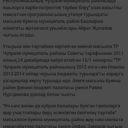
Республикасының Чүпрәле муниципаль районында
яшьләргә хәрби-патриотик тәрбия бирү" озак вакытлы
максатчан программасының үтәлүе турындагы
мәсьәлә буенча муниципаль район Башкарма
комитеты җитәкчесе урынбасары Айрат Җәлалов
чыгыш ясады.
Утырыш көн тәртибенә кертелгән икенче мәсьәлә ТР
Чүпрәле муниципаль районы Советы тарафыннан 2011
елның 24 декабрендә кабул ителгән 15/1 номерлы "ТР
Чүпрәле муниципаль районының 2012 елга һәм планлы
2013-2014 еллар чорына бюджеты турында"гы карарга
үзгәрешләр кертү турында иде. Әлеге мәсьәлә буенча
район финанс-бюджет палатасы рәисе Равия
Нуртдинова доклад белән чыкты.
"Өч һәм аннан да күбрәк балалары булган гаиләләргә
җир участоклары бирү исемлеген билгеләү тәртибе"
мәсьәләсе буенча муниципаль район җир һәм мөлкәти
мөнәсәбәтләр палатасы рәисе Әлфир Закиров чыгыш