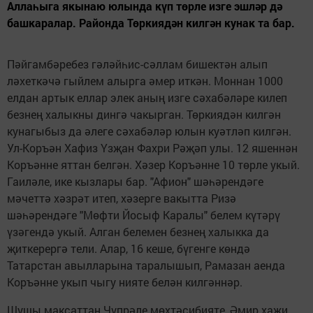
Аллаһыга якынаю юлында күп төрле изге эшләр дә
башкаралар. Районда Төркиядән килгән кунак та бар.
Пәйгамбәребез гәләйһис-сәллам бишектән алып
ләхеткәчә гыйлем алырга әмер иткән. Моннан 1000
елдан артык еллар элек аның изге сәхабәләре килеп
безнең халыкны дингә чакырган. Төркиядән килгән
кунагыбыз да әлеге сәхабәләр юлын куәтләп килгән.
Ул-Коръән Хафиз Үзҗан Фахри Рәҗәп улы. 12 яшеннән
Коръәнне яттан белгән. Хәзер Коръәнне 10 төрле укый.
Гаиләле, ике кызлары бар. "Афион" шәһәрендәге
мәчеттә хәзрәт итеп, хәзерге вакытта Ризә
шәһәрендәге "Мөфти Йосыф Каралы" белем күтәрү
үзәгендә укый. Алган белемен безнең халыкка да
җиткерергә тели. Алар, 16 кеше, бүгенге көндә
Татарстан авылларына таралышып, Рамазан аенда
Коръәнне укып чыгу нияте белән килгәннәр.
Шушы максаттан Чүпрәле мөхтәсибияте, Әмир хаҗи