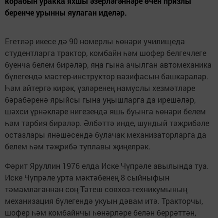
корабын уракка яхшы әзерләгәннәре өчен призлы
беренче урынны яулаган иделәр.
Егетләр икесе дә 90 номерлы һөнәри училищеда
студентларга трактор, комбайн һәм шофер белгечлеге
буенча белем бирәләр, яңа гына ачылган автомеханика
бүлегендә мастер-инструктор вазифасын башкаралар.
Һәм әйтергә кирәк, үзләренең намуслы хезмәтләре
бәрабәренә ярыйсы гына уңышларга да ирешәләр,
шәхси үрнәкләре нигезендә яшь буынга һөнәри белем
һәм тәрбия бирәләр. Әлбәттә инде, шундый тәҗрибәле
остазлары янәшәсендә булачак механизаторларга да
белем һәм тәҗрибә туплавы җиңелрәк.
Фәрит Яруллин 1976 елда Иске Чүпрәле авылында туа.
Иске Чүпрәле урта мәктәбенең 8 сыйныфын
тәмамлаганнан соң Тәтеш совхоз-техникумының
механизация бүлегендә укуын дәвам итә. Тракторчы,
шофер һәм комбайнчы һөнәрләре белән беррәттән,