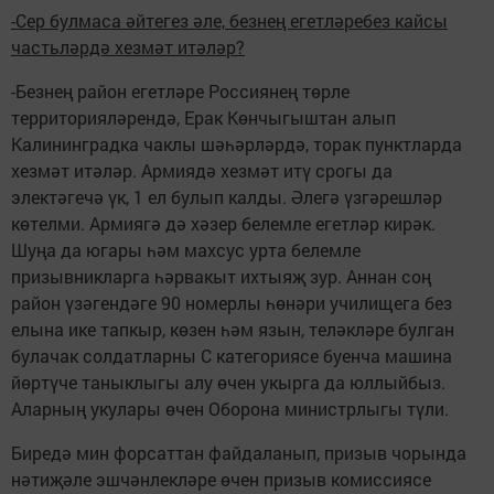
-Сер булмаса әйтегез әле, безнең егетләребез кайсы
частьләрдә хезмәт итәләр?
-Безнең район егетләре Россиянең төрле
территорияләрендә, Ерак Көнчыгыштан алып
Калининградка чаклы шәһәрләрдә, торак пунктларда
хезмәт итәләр. Армиядә хезмәт итү срогы да
электәгечә үк, 1 ел булып калды. Әлегә үзгәрешләр
көтелми. Армиягә дә хәзер белемле егетләр кирәк.
Шуңа да югары һәм махсус урта белемле
призывникларга һәрвакыт ихтыяҗ зур. Аннан соң
район үзәгендәге 90 номерлы һөнәри училищега без
елына ике тапкыр, көзен һәм язын, теләкләре булган
булачак солдатларны С категориясе буенча машина
йөртүче таныклыгы алу өчен укырга да юллыйбыз.
Аларның укулары өчен Оборона министрлыгы түли.
Биредә мин форсаттан файдаланып, призыв чорында
нәтиҗәле эшчәнлекләре өчен призыв комиссиясе