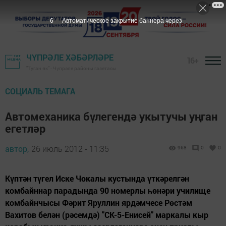
5
Автоматическое закрытие баннера через
ЧҮПРӘЛЕ ХӘБӘРЛӘРЕ
16+
"Туган як" - Чүпрәле районы газетасы
СОЦИАЛЬ ТЕМАГА
Автомеханика бүлегендә укытучы уңган
егетләр
автор,
26 июль 2012 - 11:35
968
0
0
Күптән түгел Иске Чокалы кустында үткәрелгән
комбайннар парадында 90 номерлы һөнәри училище
комбайнчысы Фәрит Яруллин ярдәмчесе Рөстәм
Вахитов белән (рәсемдә) "СК-5-Енисей" маркалы кыр