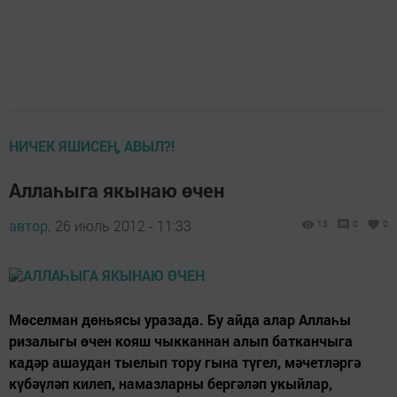
НИЧЕК ЯШИСЕҢ, АВЫЛ?!
Аллаһыга якынаю өчен
автор,
26 июль 2012 - 11:33
13
0
0
Мөселман дөньясы уразада. Бу айда алар Аллаһы
ризалыгы өчен кояш чыкканнан алып батканчыга
кадәр ашаудан тыелып тору гына түгел, мәчетләргә
күбәүләп килеп, намазларны бергәләп укыйлар,