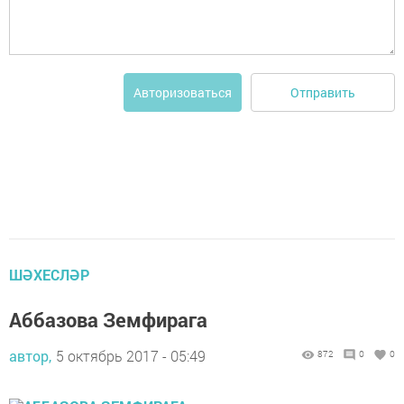
Отправить
Авторизоваться
ШӘХЕСЛӘР
Аббазова Земфирага
автор,
5 октябрь 2017 - 05:49
872
0
0