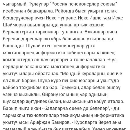
чыгармый. Түләүләр "Россия пенсионерлар союзы"
исәбеннән башкарыла. Районда быел укырга теләк
белдерүчеләр өчен Иске Чүпрәле, Иске Ишле һәм Иске
Шәйморза авылларында уннан артык кешене
берләштергән төркемнәр тупланган. Өлкәннәр өчен
беренче дәресләр октябрь башыннан үткәрелә дә
башлады. Шулай итеп, пенсионерлар урта
мәктәпләрнең информатика кабинетларына килеп,
компьютерда эшләү серләренә төшенәчәкләр. Ә ул
серләрне өлкәннәргә мәктәпнең информатика
укытучылары өйрәтәчәк. "Мондый курсларны өченче
ел алып барам. Шуңа күрә пенсионерларны укытуда
кайбер тәҗрибәм дә бар. Гомумән, алар белән эшләү
үзенчә кызыклы. Өйрәнү юлының һәр адымын
шулкадәр җитдилек белән, кызыксынып кабул итәләр.
Барып чыга икән - балаларча сөенә дә беләләр", - ди
тармаклы технологияләр техникумының информатика
укытучысы Арифҗан Бакиров. - Курсларга йөреп аны
тәмамлый алуыбызга бик шатланабыз. Хәзер иркенләп