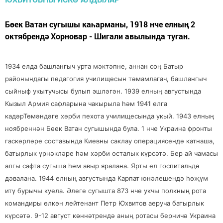
Бөек Ватан сугышы каһарманы, 1918 нче елның 2
октябрендә Хорновар - Шигали авылында туган.
1934 елда башлангыч урта мәктәпне, аннан соң Батыр
районындагы педагогия училищесын тәмамлагач, башлангыч
сыйныф укытучысы булып эшләгән. 1939 елның августында
Кызыл Армия сафларына чакырыла һәм 1941 елга
кадәрТөмәндәге хәрби пехота училищесында укый. 1943 елның
ноябреннән Бөек Ватан сугышында була. 1 нче Украина фронты
гаскәрләре составында Киевны саклау операциясендә катнаша,
батырлык үрнәкләре һәм хәрби осталык күрсәтә. Бер ай чамасы
алгы сафта сугыша һәм авыр яралана. Ярты ел госпитальдә
дәвалана. 1944 елның августында Карпат юнәлешендә һөҗүм
итү бурычы куела. Әлеге сугышта 873 нче укчы полкның рота
командиры өлкән лейтенант Петр Юхвитов аеруча батырлык
күрсәтә. 9-12 август көннәтрендә аның ротасы берничә Украина