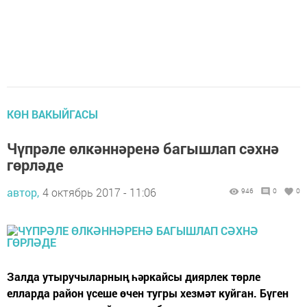
КӨН ВАКЫЙГАСЫ
Чүпрәле өлкәннәренә багышлап сәхнә
гөрләде
автор,
4 октябрь 2017 - 11:06
946
0
0
Залда утыручыларның һәркайсы диярлек төрле
елларда район үсеше өчен тугры хезмәт куйган. Бүген