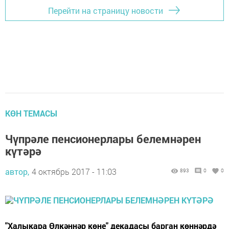
Перейти на страницу новости
КӨН ТЕМАСЫ
Чүпрәле пенсионерлары белемнәрен
күтәрә
автор,
4 октябрь 2017 - 11:03
893
0
0
"Халыкара Өлкәннәр көне" декадасы барган көннәрдә