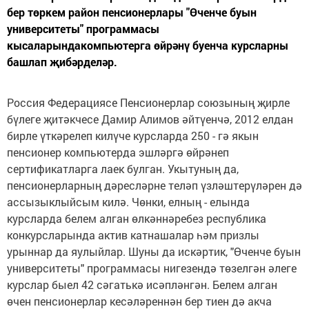
бер төркем район пенсионерлары "Өченче буын
университеты" программасы
кысаларындакомпьютерга өйрәнү буенча курсларны
башлап җибәрделәр.
Россия Федерациясе Пенсионерлар союзының җирле
бүлеге җитәкчесе Дамир Алимов әйтүенчә, 2012 елдан
бирле үткәрелеп килүче курсларда 250 - гә якын
пенсионер компьютерда эшләргә өйрәнеп
сертификатларга лаек булган. Укытуның да,
пенсионерларның дәресләрне теләп үзләштерүләрен дә
ассызыклыйсым килә. Чөнки, елның - елында
курсларда белем алган өлкәннәребез республика
конкурсларында актив катнашалар һәм призлы
урыннар да яулыйлар. Шуны да искәртик, "Өченче буын
университеты" программасы нигезендә төзелгән әлеге
курслар быел 42 сәгатькә исәпләнгән. Белем алган
өчен пенсионерлар кесәләреннән бер тиен дә акча