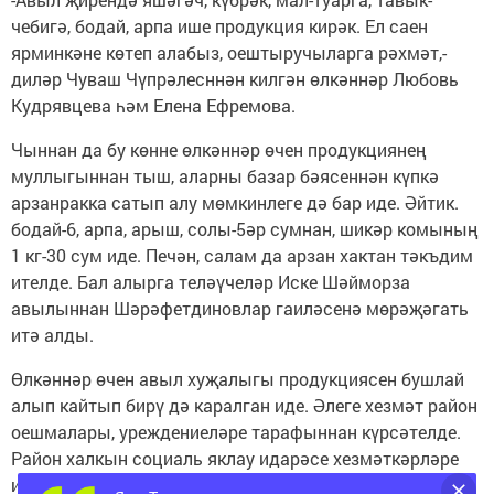
чебигә, бодай, арпа ише продукция кирәк. Ел саен
ярминкәне көтеп алабыз, оештыручыларга рәхмәт,-
диләр Чуваш Чүпрәлесннән килгән өлкәннәр Любовь
Кудрявцева һәм Елена Ефремова.
Чыннан да бу көнне өлкәннәр өчен продукциянең
муллыгыннан тыш, аларны базар бәясеннән күпкә
арзанракка сатып алу мөмкинлеге дә бар иде. Әйтик.
бодай-6, арпа, арыш, солы-5әр сумнан, шикәр комының
1 кг-30 сум иде. Печән, салам да арзан хактан тәкъдим
ителде. Бал алырга теләүчеләр Иске Шәйморза
авылыннан Шәрәфетдиновлар гаиләсенә мөрәҗәгать
итә алды.
Өлкәннәр өчен авыл хуҗалыгы продукциясен бушлай
алып кайтып бирү дә каралган иде. Әлеге хезмәт район
оешмалары, уреждениеләре тарафыннан күрсәтелде.
Район халкын социаль яклау идарәсе хезмәткәрләре
исә әби-бабайларның мөрәҗәгатьләрен, гозерләрен