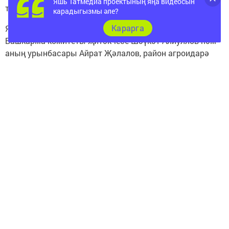
Яшь Татмедиа проектының яңа видеосын
теркәп торды.
карадыгызмы әле?
Карарга
Ярминкә барышы белән иртән үк, җитәкчеләр: район
Башкарма комитеты җитәкчесе Шәүкәт Алиуллов һәм
аның урынбасары Айрат Җәлалов, район агроидарә
җитәкчесе Ирек Мөхәмәтҗанов һәм башкалар
танышып йөрде.
Моннан тыш ярминкәдә чүпрәлеләргә район
мәдәниятчеләре концерт программасы белән зур
бәйрәм оештырды. Ә 1 номерлы Иске Чүпрәле урта
мәктәбе пешекчеләре кайнар чәй һәм коймак белән
сыйлады.
Елизавета Курикова, Иске Элмәле, 76 яшь:
- Өлкәннәр өчен үткәрелә торган ярминкәне ел да көтеп
алам. Быел да чыктым, бодай, он алдым.
Гөлфира Хәнҗәрова, Иске Чүпрәле: