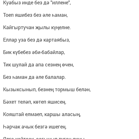
Куабыз инде без дә "иллене",
Тоеп яшибез без әле һаман,
Кайгыртучан җылы күңелне.
Еллар уза без дә картаябыз,
Бик күбебез әби-бабайлар,
Тик шулай да апа сезнең өчен,
Без һаман да әле балалар.
Кызыксынып, безнең тормыш белән,
Бәхет теләп, көтеп яшисең.
Кояштай елмаеп, каршы аласың,
Һәрчак ачык безгә ишегең.
Ялга кайтсак, сагынып туган якны.