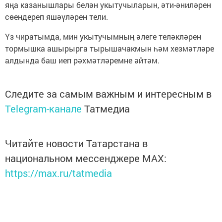
яңа казанышлары белән укытучыларын, әти-әниләрен
сөендереп яшәүләрен тели.
Үз чиратымда, мин укытучымның әлеге теләкләрен
тормышка ашырырга тырышачакмын һәм хезмәтләре
алдында баш иеп рәхмәтләремне әйтәм.
Следите за самым важным и интересным в
Telegram-канале
Татмедиа
Читайте новости Татарстана в
национальном мессенджере MАХ:
https://max.ru/tatmedia