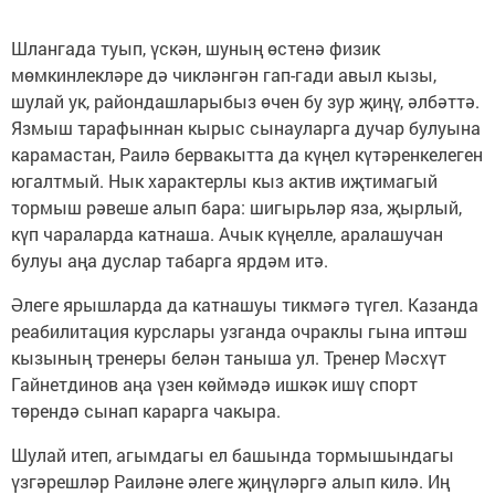
Шлангада туып, үскән, шуның өстенә физик
мөмкинлекләре дә чикләнгән гап-гади авыл кызы,
шулай ук, райондашларыбыз өчен бу зур җиңү, әлбәттә.
Язмыш тарафыннан кырыс сынауларга дучар булуына
карамастан, Раилә бервакытта да күңел күтәренкелеген
югалтмый. Нык характерлы кыз актив иҗтимагый
тормыш рәвеше алып бара: шигырьләр яза, җырлый,
күп чараларда катнаша. Ачык күңелле, аралашучан
булуы аңа дуслар табарга ярдәм итә.
Әлеге ярышларда да катнашуы тикмәгә түгел. Казанда
реабилитация курслары узганда очраклы гына иптәш
кызының тренеры белән таныша ул. Тренер Мәсхүт
Гайнетдинов аңа үзен көймәдә ишкәк ишү спорт
төрендә сынап карарга чакыра.
Шулай итеп, агымдагы ел башында тормышындагы
үзгәрешләр Раиләне әлеге җиңүләргә алып килә. Иң