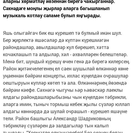
аларны хөрмәтләү йөзеннән бирегә чакырганнар.
Сәхнәдәге моңлы җырлар аларга багышланып
музыкаль котлау сәламе булып яңгырады.
Яшь олыгайгач бик еш күрешеп тә булмый икән шул.
Бер җирлектә яшәсәләр дә күптән күрешмәгән
райондашлар, авылдашлар кул бирешеп, хәтта
кочаклашып та алдылар, хәл - әхвәлләрен белештеләр.
Менә бит, шундый күрешү өчен генә дә бирегә килерсең.
Район җитәкчелегенең ел саен шушылай өлкәннәр көне
уңаеннан бәйрәм концерты, ихлас күңелдән очрашулар
оештыруын күпләр көтеп тә ала. Өлкәннәрнең йөзендә
бәйрәм кәефе. Сәхнәгә чыгучы һәр һәвәскәр лаеклы
ялдагы райондашларыбызны чын күңелдән тәбрикли,
аларга имин, тыныч тормыш кебек җылы сүзләр юллап
алдагы көннәрдә дә шулай очрашып - күрешеп яшәүне
тели. Район башлыгы Александр Шадриковның
тәбрикләү сүзләрен дә залдагылар тын калып
тыңлады. "Хөрмәтле өлкәннәребез! Без сезнең белән