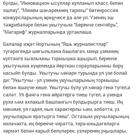
булды, "Инновацион ысуллар кулланып класс белән
эшләү", "Минем шәһәремнең тарихы" бөтенроссия
конкурсларының җиңүчесе дә әле ул. Үзенең эш
тәҗрибәләре белән укытучым "Беренче сентябрь",
"Мәгариф" журналларында уртаклаша.
Балалар иҗат йортының "Яшь журналистлар"
түгәрәгендә шөгыльләнә башлагач, миңа үземнең
күптәнге хыялымны тормышка ашырып, беренче
укытучыма күңелемдә йөрткән сорауларымны бирү
насыйп булды. Укытучы һөнәре турында ул үзе болай
ди: "Укытучы - ул үзенең укучыларының тормышы
белән яшәүче кеше. Укытучы булу ул һөнәр генә түгел,ә
сәләт. Ул фәнгә генә өйрәтергә тиеш түгел, ә үзендә
рухи һәм әхлакый башлангыч булдырырга тиеш. Иң
мөһиме, ул гадел, нык характерлы һәм, әлбәттә, үз
укучыларын яратырга тиеш". Остазым укучыларының
киләчәктә, иң беренче чиратта, тирә-юньдәгеләргә
хөрмәт белән карый белүләрен, үзләренең уңышлары,