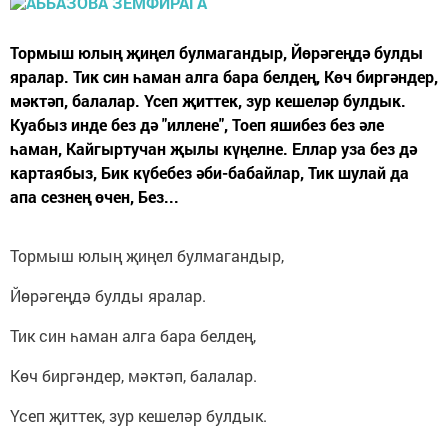
Тормыш юлың җиңел булмагандыр, Йөрәгеңдә булды
яралар. Тик син һаман алга бара белдең, Көч биргәндер,
мәктәп, балалар. Үсеп җиттек, зур кешеләр булдык.
Куабыз инде без дә "иллене", Тоеп яшибез без әле
һаман, Кайгыртучан җылы күңелне. Еллар уза без дә
картаябыз, Бик күбебез әби-бабайлар, Тик шулай да
апа сезнең өчен, Без...
Тормыш юлың җиңел булмагандыр,
Йөрәгеңдә булды яралар.
Тик син һаман алга бара белдең,
Көч биргәндер, мәктәп, балалар.
Үсеп җиттек, зур кешеләр булдык.