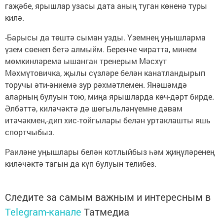
гаҗәбе, ярышлар узасы дата аның туган көненә туры
килә.
-Барысы да төштә сыман узды. Үземнең уңышларма
үзем сөенеп бетә алмыйм. Беренче чиратта, минем
мөмкинләремә ышанган тренерым Мәсхүт
Мәхмүтовичка, җылы сүзләре белән канатландырып
торучы әти-әниемә зур рәхмәтлемен. Янәшәмдә
аларның булуын тою, миңа ярышларда көч-дәрт бирде.
Әлбәттә, киләчәктә дә шөгыльләнүемне дәвам
итәчәкмен,-дип хис-тойгылары белән уртаклашты яшь
спортчыбыз.
Раиләне уңышлары белән котлыйбыз һәм җиңүләренең
киләчәктә тагын да күп булуын телибез.
Следите за самым важным и интересным в
Telegram-канале
Татмедиа