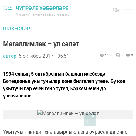
ЧҮПРӘЛЕ ХӘБӘРЛӘРЕ
16+
"Туган як" - Чүпрәле районы газетасы
ШӘХЕСЛӘР
Мөгаллимлек – ул сәләт
автор,
5 октябрь 2017 - 05:51
1407
0
0
1994 елның 5 октябреннән башлап илебездә
Бөтендөнья укытучылар көне билгеләп үтелә. Бу көн
укытучылар өчен генә түгел, һәркем өчен дә
үзенчәлекле.
Укытучы - нинди генә авырлыкларга очрасаң да сине