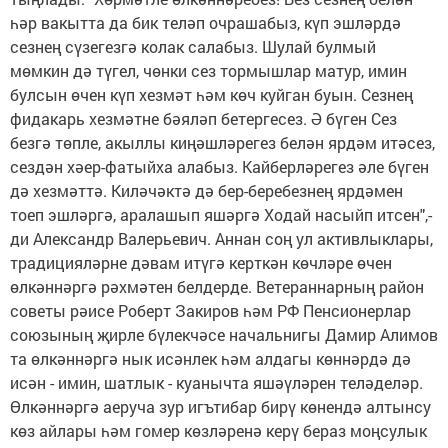
һәр вакытта да бик теләп очрашабыз, күп эшләрдә
сезнең сүзегезгә колак салабыз. Шулай булмый
мөмкин дә түгел, чөнки сез тормышлар матур, имин
булсын өчен күп хезмәт һәм көч куйган буын. Сезнең
фидакарь хезмәтне бәяләп бетергесез. Ә бүген Сез
безгә төпле, акыллы киңәшләрегез белән ярдәм итәсез,
сездән хәер-фатыйха алабыз. Кайберләрегез әле бүген
дә хезмәттә. Киләчәктә дә бер-беребезнең ярдәмен
тоеп эшләргә, аралашып яшәргә Ходай насыйп итсен",-
ди Александр Валерьевич. Аннан соң ул активлыклары,
традицияләрне дәвам итүгә керткән көчләре өчен
өлкәннәргә рәхмәтен белдерде. Ветераннарның район
советы рәисе Роберт Закиров һәм РФ Пенсионерлар
союзының җирле бүлекчәсе начальнигы Дамир Алимов
та өлкәннәргә нык исәнлек һәм алдагы көннәрдә дә
исән - имин, шатлык - куанычта яшәүләрен теләделәр.
Өлкәннәргә аеруча зур игътибар бирү көнендә алтынсу
көз айлары һәм гомер көзләренә керү бераз моңсулык