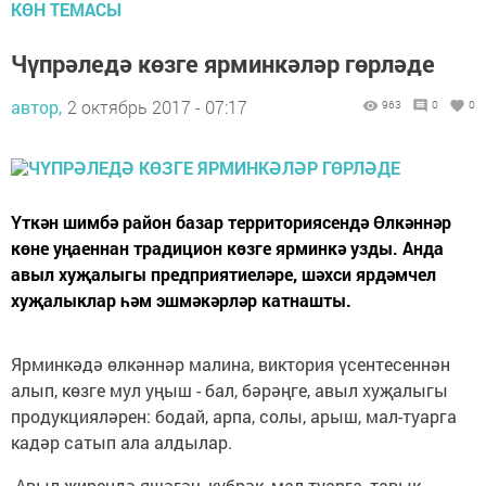
КӨН ТЕМАСЫ
Чүпрәледә көзге ярминкәләр гөрләде
автор,
2 октябрь 2017 - 07:17
963
0
0
Үткән шимбә район базар территориясендә Өлкәннәр
көне уңаеннан традицион көзге ярминкә узды. Анда
авыл хуҗалыгы предприятиеләре, шәхси ярдәмчел
хуҗалыклар һәм эшмәкәрләр катнашты.
Ярминкәдә өлкәннәр малина, виктория үсентесеннән
алып, көзге мул уңыш - бал, бәрәңге, авыл хуҗалыгы
продукцияләрен: бодай, арпа, солы, арыш, мал-туарга
кадәр сатып ала алдылар.
-Авыл җирендә яшәгәч, күбрәк, мал-туарга, тавык-