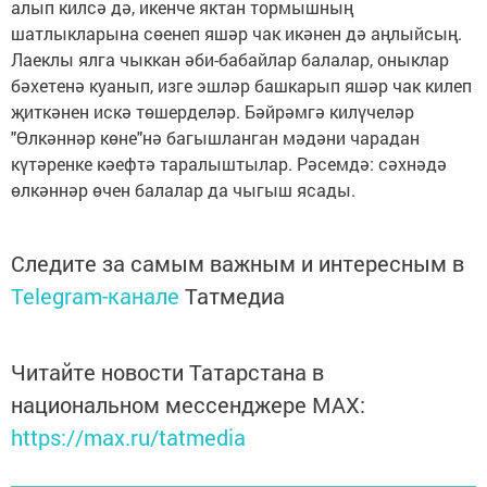
алып килсә дә, икенче яктан тормышның
шатлыкларына сөенеп яшәр чак икәнен дә аңлыйсың.
Лаеклы ялга чыккан әби-бабайлар балалар, оныклар
бәхетенә куанып, изге эшләр башкарып яшәр чак килеп
җиткәнен искә төшерделәр. Бәйрәмгә килүчеләр
"Өлкәннәр көне"нә багышланган мәдәни чарадан
күтәренке кәефтә таралыштылар. Рәсемдә: сәхнәдә
өлкәннәр өчен балалар да чыгыш ясады.
Следите за самым важным и интересным в
Telegram-канале
Татмедиа
Читайте новости Татарстана в
национальном мессенджере MАХ:
https://max.ru/tatmedia