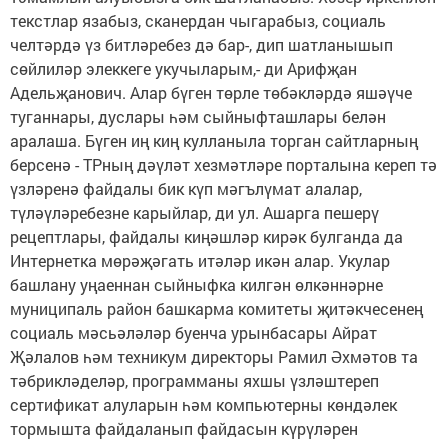
текстлар язабыз, сканердан чыгарабыз, социаль
челтәрдә үз битләребез дә бар-, дип шатланышып
сөйлиләр элеккеге укучыларым,- ди Арифҗан
Адельҗанович. Алар бүген төрле төбәкләрдә яшәүче
туганнары, дуслары һәм сыйныфташлары белән
аралаша. Бүген иң киң кулланыла торган сайтларның
берсенә - ТРның дәүләт хезмәтләре порталына кереп тә
үзләренә файдалы бик күп мәгълүмат алалар,
түләүләребезне карыйлар, ди ул. Ашарга пешерү
рецептлары, файдалы киңәшләр кирәк булганда да
Интернетка мөрәҗәгать итәләр икән алар. Укулар
башлану уңаеннан сыйныфка килгән өлкәннәрне
муниципаль район башкарма комитеты җитәкчесенең
социаль мәсьәләләр буенча урынбасары Айрат
Җәлалов һәм техникум директоры Рамил Әхмәтов та
тәбрикләделәр, программаны яхшы үзләштереп
сертификат алуларын һәм компьютерны көндәлек
тормышта файдаланып файдасын күрүләрен