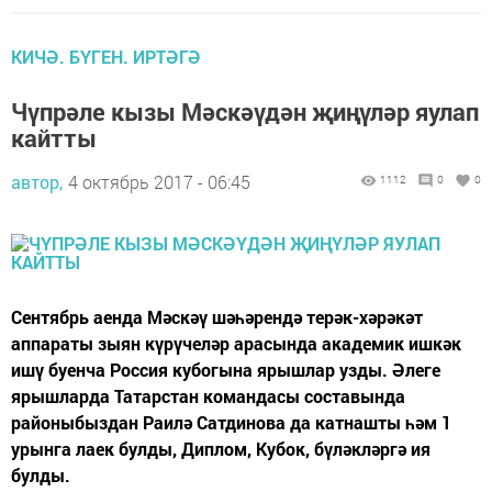
КИЧӘ. БҮГЕН. ИРТӘГӘ
Чүпрәле кызы Мәскәүдән җиңүләр яулап
кайтты
автор,
4 октябрь 2017 - 06:45
1112
0
0
Сентябрь аенда Мәскәү шәһәрендә терәк-хәрәкәт
аппараты зыян күрүчеләр арасында академик ишкәк
ишү буенча Россия кубогына ярышлар узды. Әлеге
ярышларда Татарстан командасы составында
районыбыздан Раилә Сатдинова да катнашты һәм 1
урынга лаек булды, Диплом, Кубок, бүләкләргә ия
булды.