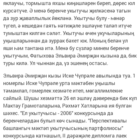
яклаучы, тормышта яхшы киңәшләрен биреп, дөрес юл
күрсәтүче. Ә менә беренче укытучы җилкәсенә тагын
да зур җаваплылык йөкләнә. Укытучы булу - һөнәр
түгел, ә кешедән гаять нәтиҗәле эшләүне таләп итүче
тумыштан килгән сәләт. Укытучы өчен укучыларының
уңышларыннан да зуррак бәхет юк. Моның белән ул
яши һәм тантана итә. Менә бу сүзләр минем беренче
укытучым, Фатыхова Эльвира Әмирҗан кызына да, бик
туры килә. Ул чыннан да, үз эшенең остасы.
Эльвира Әмирҗан кызы Иске Чүпрәле авылында туа. 1
номерлы Иске Чүпрәле урта мәктәбен уңышлы
тәмамлап, гомерлек хезмәте итеп, мөгаллимлекне
сайлый. Шушы хезмәттә 26 ел эшләү дәверендә бик күп
Мактау Грамоталарына, Рәхмәт Хатларына ия булган
шәхес. "Ел укытучысы - 2006" конкурсында да
беренчеләрдән булып көч сынады. "Перспективалы
башлангыч мәктәп укытучысының партфолиосы"
конкурсында катнашып, II дәрәҗәле дипломга лаек