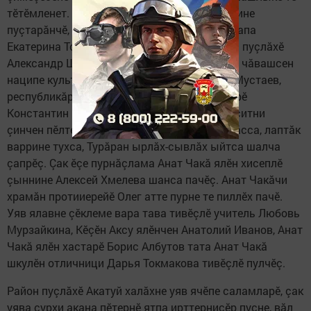
тӗтӗмленет. Пӗтӗм халăх уяв лаптăкӗн варрине
пуçтарăнчӗ, чипер хӗрсем Диана Мердюковапа
Екатерина Токмакова сумлă хăнасем: район пуçлăхӗ
Александр Шадриков, Ульяновск облаçӗнчи чăвашсен
наципе культура автономийӗн ертӳçи Олег Мустаев,
республикăри «Сувар» хаçатăн тӗп редакторӗ
Константин Малышев тата ыттисем килсе çитни
çинчен пӗлтерчӗç. Акатуйăн йăли-йӗркине тăсса, лаптăк
варрине тухса, Турăран ырлăх-сывлăх ыйтса шалча
çапрӗç. Çак ӗçе пурнăçлама Анат Чакă ялӗн хисеплӗ
çыннине Алексей Хмелева шанса пачӗç. Анат Чакăчи
храмăн протииерейӗ Олег атте пурне те пиллӗх пачӗ.
Уяв ялавне çӗклеме вара тава тивӗçлӗ учитель Любовь
Мурзайкина, Кӗçӗн Аксу ялӗнчен Анатолий Иванов, Анат
Чакă ялӗн хастарӗ Борис Албутов тата Анат Чакă
шкулӗн отличници Дарья Токмакова тивӗçлӗ пулчӗç.
Район пуçлăхӗ Акатуй халăхне уяв ячӗпе саламларӗ, çак
уява çурхи акана пӗтернӗ ятпа ирттернисӗр пуçне, вăл