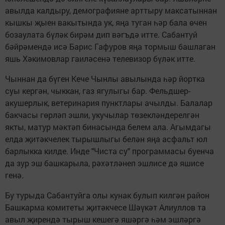
авылда калдыру, демографияне арттыру максатыннан
кышкы җыен вакытында ук, яңа туган һәр бала өчен
бозаулата бүләк бирәм дип вәгъдә итте. Сабантуй
бәйрәмендә исә Барис Гафуров яңа тормыш башлаган
яшь Хәкимовлар гаиләсенә телевизор бүләк итте.
Чыннан да бүген Кече Чынлы авылында һәр йортка
суы кергән, чыккан, газ ягулыгы бар. Фельдшер-
акушерлык, ветеринария пунктлары ачылды. Балалар
бакчасы гөрләп эшли, укучылар төзекләндерелгән
якты, матур мәктәп бинасында белем ала. Агымдагы
елда җитәкчелек тырышлыгы белән яңа асфальт юл
барлыкка килде. Инде "Чиста су" программасы буенча
да зур эш башкарыла, рәхәтләнеп эшлисе дә яшисе
генә.
Бу турыда Сабантуйга олы кунак булып килгән район
Башкарма комитеты җитәкчесе Шәүкәт Алиуллов та
авыл җирендә тырыш кешегә яшәргә һәм эшләргә