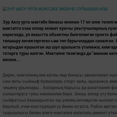
Зур Аксу урта мәктәбе бинасы моннан 17 ел элек төзелг
мәктәптә озак еллар хезмәт куючы укытучыларның сүзл
караганда, ул вакытта объектны билгеләнгән срокта фа
тапшыру кичектергесез һәм төп бурычлардан саналган. 
югарыдан кушылган эш шул аралыкта үтәлмәсә, кемгәд
тотарга туры килгән. Мәктәпне төзегәндә дә "миннән кит
иясенә...
Дөрес, мәктәпнең ике катлы яңа бинасы заманчалап эшл
һәм якты сыйныф бүлмәләре, спорт залы, ашханәсе, кие
чишенү урыннары... Боларның барысы да рәхәтләнеп фә
үзләштерүгә тулы мөмкинлек бирә. Әмма, еллар үтү белә
сыйфатсыз башкарылган эш үзенең нәтиҗәсен ныклап 
башлый, эчке конструкция үз йөзен югалта. Район җитәк
тырышлыгы белән әлеге мәктәпкә капиталь ремонт үткә