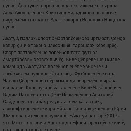
пулчӗ. Ăна тухъя парса чысларӗç. Иккӗмӗш вырăна
Аслă Аксу ялӗнчен Кристина Бильдякова йышăнчӗ,
виççӗмӗмш вырăнта Анат Чакăран Вероника Нищетова
пулчӗ.
Акатуй, паллах, спорт ăмăртăвӗсемсӗр иртмест. Çемçе
кавир çинче такана илессишӗн тăрăшсах кӗрешрӗç.
Спорт лаптăкӗсенче волейбол тата футбол
ăмăртăвӗсем хӗрсех пычӗç. Кивӗ Çӗпрелӗнчен килнӗ
команада Акатуйра волейбол енӗпе хăйсене чи
лайăххисем пулнине кăтартрӗç. Футбол енӗпе вара
Чăваш Çӗпрел ялӗн пӗр команди пӗрремӗш вырăна
йышăнчӗ. Кире пуканӗ йăтас енӗпе Кивӗ Чакă ялӗнчен
Вадим Патшеев тата Çӗнӗ Йӗлмелӗнчен Анатолий
Сайдяшев чи лайăх результатсем кăтартрӗç,
армлифтинг енӗпе вара Чăваш Паснапуç ялӗнчен Юрий
Юманова çитекенни пулмарӗ. «Акатуй паттăрӗ-2017»
ята Матак ял каччи Александр Ефрейторов çӗнсе илчӗ,
вăл такана тивӗçлӗ пулчӗ.