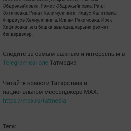
Әбдрәкыйповка, Рәмис Әбдрәкыйповка, Раил
Әхтямовка, Ринат Кәлимуллинга, Илдус Халитовка,
Фирдәүсә Хәлиуллинага, Илһам Рәхимовка, Ирек
Хафизовка һәм башка авылдашларына рәхмәт
белдерделәр.
Следите за самым важным и интересным в
Telegram-канале
Татмедиа
Читайте новости Татарстана в
национальном мессенджере MАХ:
https://max.ru/tatmedia
Теги: