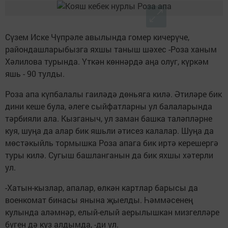
Сүзем Иске Чүпрәле авылында гомер кичерүче,
райондашларыбызга яхшы таныш шәхес -Роза ханым
Хәлилова турында. Үткән көннәрдә аңа олуг, күркәм
яшь - 90 тулды.
Роза апа күпбалалы гаиләдә дөньяга килә. Әтиләре бик
дини кеше була, әлеге сыйфатларны ул балаларында
тәрбияли ала. Кызганыч, ул заман башка таләпләрне
куя, шуңа да алар бик яшьли әтисез калалар. Шуңа да
мөстәкыйль тормышка Роза апага бик иртә керешергә
туры килә. Сугыш башланганын да бик яхшы хәтерли
ул.
-Хатын-кызлар, апалар, өлкән картлар барысы да
военкомат бинасы янына җыелды. Һәммәсенең
кулында аләмнәр, елый-елый аерылышкан мизгелләре
бүген дә күз алдымда, -ди ул.