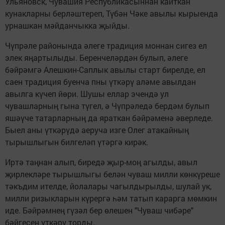
Ульяновск, Чувашия Республикасыннан кайткан
кунакларны берләштереп, Түбән Чәке авылы кырыенда
урнашкан мәйданчыкка җыйды.
Чүпрәле районында әлеге традиция моннан сигез ел
элек яңартылыды. Беренчеләрдән булып, әлеге
бәйрәмгә Алешкин-Саплык авылы старт бирелде, ел
саен традиция буенча пны үткәрү аләме авылдан
авылга күчеп йөри. Шушы еллар эчендә ул
чувашларның гына түгел, ә Чүпрәледә бердәм булып
яшәүче татарларның да яраткан бәйрәменә әверледе.
Быел аны үткәрүдә аеруча изге Олег атакайның
тырышлыгын билгеләп үтәргә кирәк.
Иртә таңнан алып, биредә җыр-моң агылды, авыл
җирлекләре тырышлыгы белән чуваш милли көнкүреше
тәкъдим ителде, йолалары чагылдырылды, шулай ук,
милли ризыкларын күрергә һәм татып карарга мөмкин
иде. Бәйрәмнең гүзәл бер өлешен "Чуваш чибәре"
бәйгесен үткәрү торды.