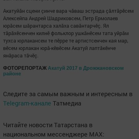
Акатуйăн сцени çинче вара чăваш эстрада çăлтăрӗсем
Алексейпа Андрей Шадриковсем, Петр Ермолаев
юрăсем шăрантарса халăха савăнтарчӗç. Ял
тăрăхӗсенчен килнӗ фольклор ушкăнӗсем тата уйрăм
тухса юрлакансем те пӗрре те артистсенчен кая мар,
вӗсем юрлакан юрă-кӗвӗсем Акатуй лаптăкӗнче
янăраса тăчӗç.
ФОТОРЕПОРТАЖ
Акатуй 2017 в Дрожжановском
районе
Следите за самым важным и интересным в
Telegram-канале
Татмедиа
Читайте новости Татарстана в
национальном мессенджере MАХ: