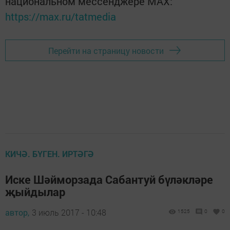
национальном мессенджере MАХ:
https://max.ru/tatmedia
Перейти на страницу новости
КИЧӘ. БҮГЕН. ИРТӘГӘ
Иске Шәйморзада Сабантуй бүләкләре
җыйдылар
автор,
3 июль 2017 - 10:48
1525
0
0