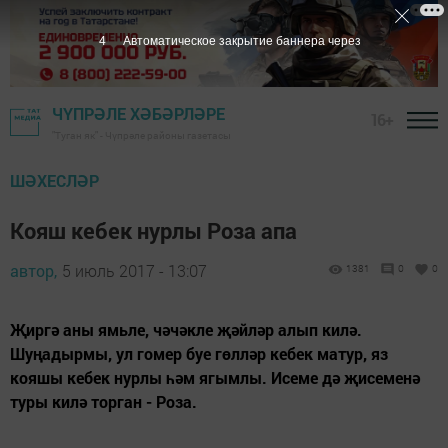
3
Автоматическое закрытие баннера через
ЧҮПРӘЛЕ ХӘБӘРЛӘРЕ
16+
"Туган як" - Чүпрәле районы газетасы
ШӘХЕСЛӘР
Кояш кебек нурлы Роза апа
автор,
5 июль 2017 - 13:07
1381
0
0
Җиргә аны ямьле, чәчәкле җәйләр алып килә.
Шуңадырмы, ул гомер буе гөлләр кебек матур, яз
кояшы кебек нурлы һәм ягымлы. Исеме дә җисеменә
туры килә торган - Роза.