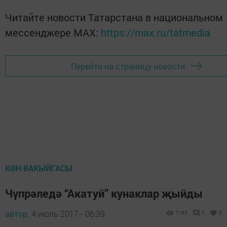
Читайте новости Татарстана в национальном
мессенджере MАХ:
https://max.ru/tatmedia
Перейти на страницу новости
КӨН ВАКЫЙГАСЫ
Чүпрәледә “Акатуй” кунаклар җыйды
автор,
4 июль 2017 - 06:39
1163
0
0