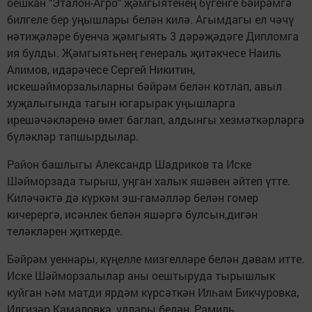
оешкан "Эталон-Агро" җәмгыятенең бүгенге бәйрәмгә
билгеле бер уңышлары белән килә. Агымдагы ел чәчү
нәтиҗәләре буенча җәмгыять 3 дәрәҗәдәге Дипломга
ия булды. Җәмгыятьнең генераль җитәкчесе Наиль
Алимов, идарәчесе Сергей Никитин,
искешәйморзалыларны бәйрәм белән котлап, авыл
хуҗалыгында тагын югарырак уңышларга
ирешәчәкләренә өмет баглап, алдынгы хезмәткәрләргә
бүләкләр тапшырдылар.
Район башлыгы Александр Шадриков та Иске
Шәйморзада тырыш, уңган халык яшәвен әйтеп үтте.
Киләчәктә дә күркәм эш-гамәлләр белән гомер
кичерергә, исәнлек белән яшәргә булсын,дигән
теләкләрен җиткерде.
Бәйрәм уеннары, күңелле мизгелләре белән дәвам итте.
Иске Шәйморзалылар аны оештыруда тырышлык
куйган һәм матди ярдәм күрсәткән Илһам Бикчуровка,
Илгизәр Камаловка, уллары белән, Рамиль