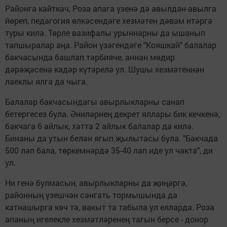
Районга кайткач, Роза апага үзенә дә авылдан-авылга
йөреп, педагогия өлкәсендәге хезмәтен дәвам итәргә
туры килә. Төрле вазифалы урыннарны да ышанып
тапшыралар аңа. Район үзәгендәге "Кояшкай" балалар
бакчасында башлап тәрбияче, аннан мөдир
дәрәҗәсенә кадәр күтәрелә ул. Шушы хезмәтеннән
лаеклы ялга да чыга.
Балалар бакчасындагы авырлыкларны санап
бетергесез була. Әниләрнең декрет яллары бик кечкенә,
бакчага 6 айлык, хәтта 2 айлык балалар да килә.
Бинаны да утын белән ягып җылытасы була. "Бакчада
500 ләп бала, төркемнәрдә 35-40 лап иде ул чакта", ди
ул.
Ни генә булмасын, авырлыкларны да җиңәргә,
районның үзешчән сәнгать тормышында да
катнашырга көч тә, вакыт та табыла ул елларда. Роза
апаның игелекле хезмәтләренең тагын берсе - донор