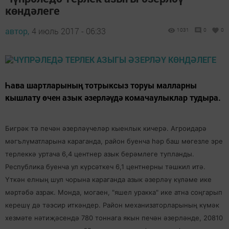
көндәлеге
автор,
4 июль 2017 - 06:33
1031
0
0
Һава шартларының тотрыксыз торуы малларны
кышлату өчен азык әзерләүдә комачаулыклар тудыра.
Бигрәк тә печән әзерләүчеләр кыенлык кичерә. Агроидарә
мәгълүматларына караганда, район буенча һәр баш мөгезле эре
терлеккә уртача 6,4 центнер азык берәмлеге тупланды.
Республика буенча ул күрсәткеч 6,1 центнерны тәшкил итә.
Үткән елның шул чорына караганда азык әзерләү күләме ике
мәртәбә азрак. Монда, могаен, "яшел уракка" ике атна соңгарып
керешү дә тәэсир иткәндер. Район механизаторларының күмәк
хезмәте нәтиҗәсендә 780 тоннага якын печән әзерләнде, 20810