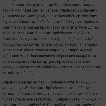
пӗр-пӗринпе тӗл пулма, наци йăли-йӗркине малалла
тăсма май пани çинчен каларӗ. Ульяновск облаçӗнчи
чăвашсен наципе культура автономийӗн ертӳçи Олег
Мустаев чăваш халăхӗшӗн нумай вăй хурса тăрăшакан
Анат Чакăри храмăн протииерейне Олег аттене шупăр
тăхăнтартрӗ. Анат Чакă ял тăрăхӗн пуçлăхӗ Азат
Садыков Акатуя ирттерме хатӗрленнӗ çӗрте нумай
тăрăшулăх кăтартнă тата ял хуçалăх ӗçӗнче палăрнă
хастарсене Хисеп хучӗсем парса чысларӗ. Акатуй
уçăлнине Анат Чакă шкулӗнче вӗренекен çамрăксем
юрă-ташăсем урлă кăтартрӗç. Ертсе пыракансем
Акатуй халăхне тӗрлӗ вăйăсенче, спорт ăмăртăвӗсенче
хутшăнма чӗнчӗç.
Уявăн илемӗсенчен пӗри «Çӗпрел Акатуй пики-2017»
конкурс пулчӗ. Унта ял тăрăхӗсенчен килнӗ 8 пике
хутшăнчӗ. Виçӗ тӗрлӗ турта хутшăнса хӗрсем хăйсен
пултарулăхӗсене кăтартрӗç. «Çӗпрел Акатуй пики-2017»
ята Анат Чакă ялӗн хӗрӗ Диана Мердюкова тивӗçлӗ