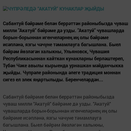
Сабантуй бәйрәме белән беррәттән районыбызда чуваш
милли "Акатуй" бәйрәме дә узды. "Акатуй" чувашларда
борын-борыннан игенчеләрнең иң олы бәйрәме
исәпләнә, язгы чәчүне тәмамлауга багышлана. Быел
бәйрәм йөзләгән халыкны, Ульяновск, Чувашия
Республикасыннан кайткан кунакларны берләштереп,
Түбән Чәке авылы кырыенда урнашкан мәйданчыкка
җыйды. Чүпрәле районында әлеге традиция моннан
сигез ел элек яңартылыды. Беренчеләрдән...
Сабантуй бәйрәме белән беррәттән районыбызда
чуваш милли "Акатуй" бәйрәме дә узды. "Акатуй"
чувашларда борын-борыннан игенчеләрнең иң олы
бәйрәме исәпләнә, язгы чәчүне тәмамлауга
багышлана. Быел бәйрәм йөзләгән халыкны,