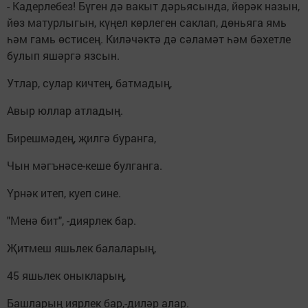
- Кадерлебез! Бүген дә вакыт дәрьясында, йөрәк назын,
йөз матурлыгын, күңел көрлеген саклап, дөньяга ямь
һәм гамь өстисең. Киләчәктә дә сәламәт һәм бәхетле
булып яшәргә язсын.
Утлар, сулар кичтең, батмадың,
Авыр юллар атладың.
Бирешмәдең, җилгә буранга,
Чын мәгънәсе-кеше булганга.
Үрнәк итеп, куеп сине.
"Менә бит", -диярлек бар.
Җитмеш яшьлек балаларың,
45 яшьлек оныкларың,
Башларың иярлек бар,-диләр алар.