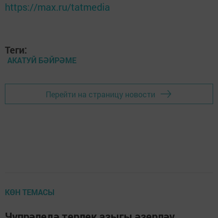
https://max.ru/tatmedia
Теги:
АКАТУЙ БӘЙРӘМЕ
Перейти на страницу новости
КӨН ТЕМАСЫ
Чүпрәледә терлек азыгы әзерләү