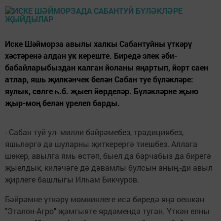
Иске Шәйморза авылы халкы Сабантуйны үткәрү
хәстәренә алдан ук кереште. Биредә элек әби-
бабайларыбыздан калган йоланы яңартып, йорт саен
атлар, яшь җилкәнчек белән Сабан туе бүләкләре:
яулык, сөлге һ.б. җыеп йөрделәр. Бүләкләрне җыю
җыр-моң белән үрелеп барды.
- Сабан туй ул- милли бәйрәмебез, традициябез,
яшьләргә дә шуларны җиткерергә тиешбез. Аллага
шөкер, авылга ямь өстәп, быел да барчабыз да бирегә
җыелдык, киләчәге дә дәвамлы булсын аның,-ди авыл
җирлеге башлыгы Илһам Бикчуров.
Бәйрәмне үткәрү мөмкинлеге исә биредә яңа оешкан
"Эталон-Агро" җәмгыяте ярдәмендә туган. Үткән елны