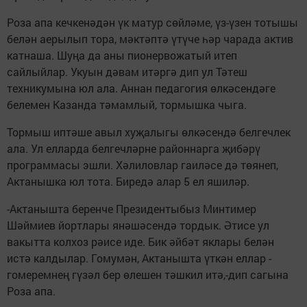
Роза апа кечкенәдән үк матур сөйләме, үз-үзен тотышы
белән аерылып тора, мәктәптә үтүче һәр чарада актив
катнаша. Шуңа да аны пионервожатый итеп
сайлыйлар. Укуын дәвам итәргә дип ул Тәтеш
техникумына юл ала. Аннан педагогия өлкәсендәге
белемен Казанда тәмамлый, тормышка чыга.
Тормыш иптәше авыл хуҗалыгы өлкәсендә белгечлек
ала. Ул елларда белгечләрне районнарга җибәрү
программасы эшли. Хәлиловлар гаиләсе дә төянеп,
Актанышка юл тота. Биредә алар 5 ел яшиләр.
-Актанышта беренче Президентыбыз Минтимер
Шәймиев йортлары янәшәсендә тордык. Әтисе ул
вакытта колхоз рәисе иде. Бик әйбәт яклары белән
истә калдылар. Гомумән, Актанышта үткән еллар -
гомеремнең гүзәл бер өлешен тәшкил итә,-дип сагына
Роза апа.