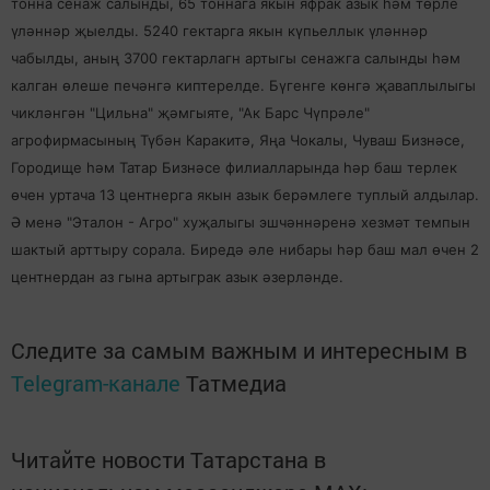
тонна сенаж салынды, 65 тоннага якын яфрак азык һәм төрле
үләннәр җыелды. 5240 гектарга якын күпьеллык үләннәр
чабылды, аның 3700 гектарлагн артыгы сенажга салынды һәм
калган өлеше печәнгә киптерелде. Бүгенге көнгә җаваплылыгы
чикләнгән "Цильна" җәмгыяте, "Ак Барс Чүпрәле"
агрофирмасының Түбән Каракитә, Яңа Чокалы, Чуваш Бизнәсе,
Городище һәм Татар Бизнәсе филиалларында һәр баш терлек
өчен уртача 13 центнерга якын азык берәмлеге туплый алдылар.
Ә менә "Эталон - Агро" хуҗалыгы эшчәннәренә хезмәт темпын
шактый арттыру сорала. Биредә әле нибары һәр баш мал өчен 2
центнердан аз гына артыграк азык әзерләнде.
Следите за самым важным и интересным в
Telegram-канале
Татмедиа
Читайте новости Татарстана в