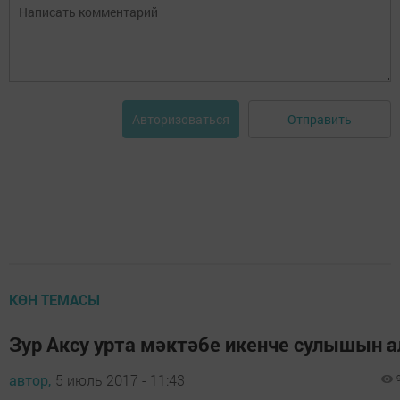
Отправить
Авторизоваться
КӨН ТЕМАСЫ
Зур Аксу урта мәктәбе икенче сулышын а
автор,
5 июль 2017 - 11:43