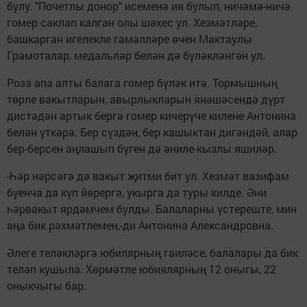
булу. "Почетлы донор" исеменә ия булып, ничәмә-ничә
гомер саклап калган олы шәхес ул. Хезмәтләре,
башкарган игелекле гамәлләре өчен Мактаулы
Грамоталар, медальләр белән дә бүләкләнгән ул.
Роза апа алты балага гомер бүләк итә. Тормышның
төрле вакытларын, авырлыкларын янәшәсендә дүрт
дистәдән артык бергә гомер кичерүче килене Антонина
белән үткәрә. Бер сүздән, бер кашыктан дигәндәй, алар
бер-берсен аңлашып бүген дә әниле-кызлы яшиләр.
-Һәр нәрсәгә дә вакыт җитми бит ул. Хезмәт вазифам
буенча да күп йөрергә, укырга да туры килде. Әни
һәрвакыт ярдәмчем булды. Балаларны үстереште, мин
аңа бик рәхмәтлемен,-ди Антонина Александровна.
Әлеге теләкләргә юбилярның гаиләсе, балалары да бик
теләп кушыла. Хөрмәтле юбиялярның 12 оныгы, 22
оныкчыгы бар.