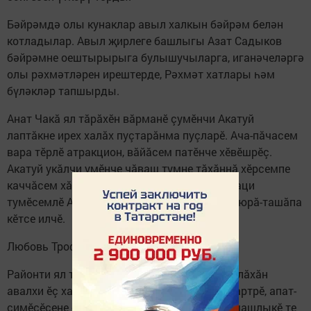
Бәйрәмдә олы кунаклар авыл халкын бәйрәм белән
котладылар. Авыл җирлеге башлыгы Азат Садыков
бәйрәмне оештырырыга булышучыларга, иганәчеләргә
олы рәхмәтләрен ирештерде, Рәхмәт хатлары һәм
бүләкләр тапшырды.
Анат Чакă ял тăрăхӗн вăрманӗ çумӗнчи Акатуй
лаптăкне ирех халăх пуçтарăнма пуçларӗ. Ача-пăчасем
вара тӗрлӗ атракцион, вăйăсем патӗнче хӗвӗшрӗç.
Акатуй укăлчи умӗнче чăваш тумне тăхăннă хӗрсемпе
каччăсем хăнасене çăкăр тăварпа, чăваш наци
тумӗсемлӗ Акатуй халăхӗ килекен хăнасене юрă-ташăпа
кӗтсе илчӗ.
Любовь Трофимова
Районти ял тăрăхӗсем Акатуя илсе килнӗ халăхăн
авалхи ӗç хатӗрӗсене, тӗрӗ-чӗнтӗрӗсене кăтартрӗ, апат-
çимӗçӗсене сӗнчӗ. Кунтах суту-илӳ кӗрлет, шашлыкӗ те