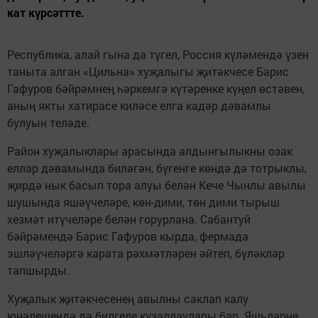
кат күрсәттте.
Республика, алай гына да түгел, Россия күләмендә үзен
таныта алган «Цильна» хуҗалыгы җитәкчесе Барис
Гафуров бәйрәмнең һәркемгә күтәренке күңел өстәвен,
аның якты хатирасе киләсе елга кадәр дәвамлы
булуын теләде.
Район хуҗалыклары арасында алдынгылыкны озак
еллар дәвамында биләгән, бүгенге көндә дә тотрыклы,
җирдә нык басып тора алуы белән Кече Чынлы авылы
шушында яшәүчеләре, көн-дими, төн дими тырыш
хезмәт итүчеләре белән горурлана. Сабантуй
бәйрәмендә Барис Гафуров кырда, фермада
эшләүчеләргә карата рәхмәтләрен әйтеп, бүләкләр
тапшырды.
Хуҗалык җитәкчесенең авылны саклап калу
юнәлешендә дә билгеле күзаллаулары бар. Яшьләрне