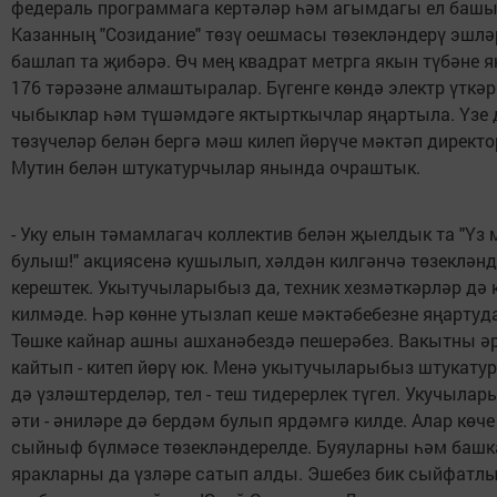
федераль программага кертәләр һәм агымдагы ел баш
Казанның "Созидание" төзү оешмасы төзекләндерү эшлә
башлап та җибәрә. Өч мең квадрат метрга якын түбәне я
176 тәрәзәне алмаштыралар. Бүгенге көндә электр үткәр
чыбыклар һәм түшәмдәге яктырткычлар яңартыла. Үзе 
төзүчеләр белән бергә мәш килеп йөрүче мәктәп директ
Мутин белән штукатурчылар янында очраштык.
- Уку елын тәмамлагач коллектив белән җыелдык та "Үз 
булыш!" акциясенә кушылып, хәлдән килгәнчә төзеклән
керештек. Укытучыларыбыз да, техник хезмәткәрләр дә
килмәде. Һәр көнне утызлап кеше мәктәбебезне яңартуд
Төшке кайнар ашны ашханәбездә пешерәбез. Вакытны ә
кайтып - китеп йөрү юк. Менә укытучыларыбыз штукату
дә үзләштерделәр, тел - теш тидерерлек түгел. Укучыла
әти - әниләре дә бердәм булып ярдәмгә килде. Алар көче
сыйныф бүлмәсе төзекләндерелде. Буяуларны һәм башка
яракларны да үзләре сатып алды. Эшебез бик сыйфатлы