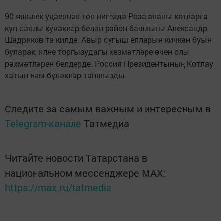
90 яшьлек уңаеннан төп нигездә Роза апаны котларга
күп санлы кунаклар белән район башлыгы Александр
Шадриков та килде. Авыр сугыш елларын кичкән буын
буларак, илне торгызудагы хезмәтләре өчен олы
рәхмәтләрен белдерде. Россия Президентының Котлау
хатын һәм бүләкләр тапшырды.
Следите за самым важным и интересным в
Telegram-канале
Татмедиа
Читайте новости Татарстана в
национальном мессенджере MАХ:
https://max.ru/tatmedia