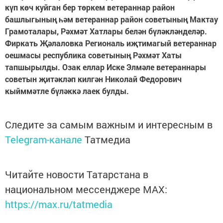
күп көч куйган бер төркем ветераннар район
башлыгының һәм ветераннар район советының Мактау
Грамоталары, Рәхмәт Хатлары белән бүләкләнделәр.
Фиркать Җәлаловка Региональ иҗтимагый ветераннар
оешмасы республика советының Рәхмәт Хаты
тапшырылды. Озак еллар Иске Элмәле ветераннары
советын җитәкләп килгән Николай Федорович
кыйммәтле бүләккә лаек булды.
Следите за самым важным и интересным в
Telegram-канале
Татмедиа
Читайте новости Татарстана в
национальном мессенджере MАХ:
https://max.ru/tatmedia