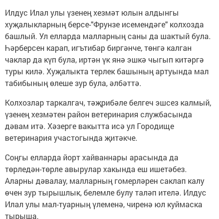
Илдус Илал улы үзенең хезмәт юлын алдынгы
хуҗалыкларның берсе-"Фрунзе исемендәге" колхозда
башлый. Ул елларда малларның саны да шактый була.
Һәрберсен карап, игътибар биргәнче, төнгә калган
чаклар да күп була, иртән үк янә эшкә чыгып китәргә
туры килә. Хуҗалыкта терлек башының артуында мал
табибының өлеше зур була, әлбәттә.
Колхозлар таркалгач, тәҗрибәле белгеч эшсез калмый,
үзенең хезмәтен район ветеринария службасында
дәвам итә. Хәзерге вакытта исә ул Городище
ветеринария участогында җитәкче.
Соңгы елларда йорт хайваннары арасында да
төрледән-төрле авырулар хакында еш ишетәбез.
Аларны дәвалау, малларның гомерләрен саклап калу
өчен зур тырышлык, белемле булу таләп ителә. Илдус
Илал улы мал-туарның үлеменә, чиренә юл куймаска
тырыша.