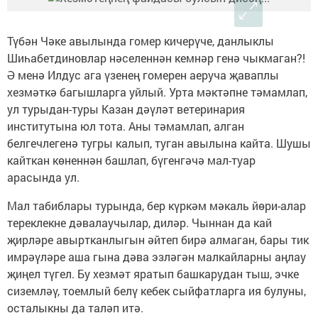
Түбән Чәке авылында гомер кичерүче, данлыклы
Шиһабетдиновлар нәселеннән кемнәр генә чыкмаган?!
Ә менә Илдус ага үзенең гомерен аеруча җаваплы
хезмәткә багышларга уйлый. Урта мәктәпне тәмамлап,
ул турыдан-туры Казан дәүләт ветеринария
институтына юл тота. Аны тәмамлап, алган
белгечлегенә тугры калып, туган авылына кайта. Шушы
кайткан көненнән башлап, бүгенгәчә мал-туар
арасында ул.
Мал табиблары турында, бер күркәм мәкаль йөри-алар
тереклекне дәвалаучылар, диләр. Чыннан да кай
җирләре авыртканлыгын әйтеп бирә алмаган, бары тик
имрәүләре аша гына дәва эзләгән малкайларны аңлау
җиңел түгел. Бу хезмәт яратып башкарудан тыш, эчке
сиземләү, тоемлый белү кебек сыйфатларга ия булуны,
осталыкны да таләп итә.