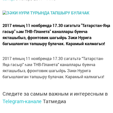
2017 елның 11 ноябрендә 17.30 сәгатьтә "Татарстан-Яңа
гасыр" һәм ТНВ-Планета" каналлары буенча
якташыбыз, фронтовик шагыйрь Зәки Нурига
багышланган тапшыру булачак. Карамый калмагыз!
2017 елның 11 ноябрендә 17.30 сәгатьтә "Татарстан-
Яңа гасыр" һәм ТНВ-Планета" каналлары буенча
якташыбыз, фронтовик шагыйрь Зәки Нурига
багышланган тапшыру булачак. Карамый калмагыз!
Следите за самым важным и интересным в
Telegram-канале
Татмедиа