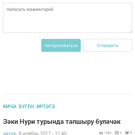
Отправить
Авторизоваться
КИЧӘ. БҮГЕН. ИРТӘГӘ
Зәки Нури турында тапшыру булачак
автор,
8 ноябрь 2017 - 11:40
1084
0
0