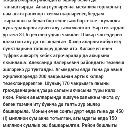
таныштырды. Аның сүзләренчә, механизаторларның
һәм автотранспорт хезмәткәрләренең бердәм
тырышлыгы белән бөртекле һәм бөртекле - кузаклы
культураларны җыеп алу тәмамланган. Һәр гектардан
уртача 31,6 центнер уңыш чыккан. Шикәр чөгендерен
казытып алу да төгәлләнгән. Хәзер аларны кабул итү
пунктларына тапшыру дәвам итә. Киләсе ел өчен
туфрак эшкәртү кебек агрочаралар да ахырына
якынлаша. Александр Валерьевич райондагы төзелеш
эшләренә дә тукталды. Агымдагы елда гына да авыл
җирлекләрендә 200 чакрымнан артык юллар
төзекләндерелгән. Шуның 170 чакрымга якыны
гражданнарның үзара салым акчасына туры килә
икән. Район авылларында яшәүче халыкны чиста су
белән тәэмин итү буенча да гаять зур эшләр
башкарыла. Моның өчен соңгы дүрт елда гына да 450
(!) миллион сум акча тотылган, агымдагы елда 150
миллион сумлык эш башкарылган. Район башлыгы