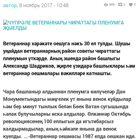
автор,
8 ноябрь 2017 - 10:48
986
0
0
Ветераннар хәрәкәте оешуга нәкъ 30 ел тулды. Шушы
уңайдан ветераннарның район советы чираттагы
пленумын үткәрде. Аның эшендә район башлыгы
Александр Шадриков, җирле үзидарә башлыклары һәм
ветераннар оешмалары вәкилләре катнашты.
Чара башланыр алдыннан пленумга килүчеләр Дан
Монументындагы мәңгелек ут янына венок куйдылар
һәм бер минут тынлык белән Бөек Ватан сугышында
һәлак булучыларны искә алдылар. Өлкәннәр Октябрь
революциясенең 100 еллыгын да игътибарсыз
калдырмадылар, аның һәйкәле янына да венок
куелды. ...-Ветераннар оешмасы 1987 елда оешкан иде.