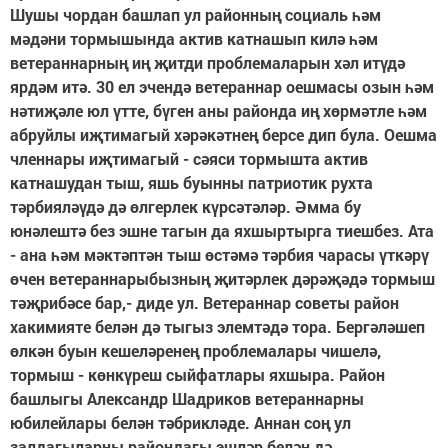
Шушы чордан башлап ул районның социаль һәм
мәдәни тормышында актив катнашып килә һәм
ветераннарның иң җитди проблемаларын хәл итүдә
ярдәм итә. 30 ел эчендә ветераннар оешмасы озын һәм
нәтиҗәле юл үтте, бүген аны районда иң хөрмәтле һәм
абруйлы иҗтимагый хәрәкәтнең берсе дип була. Оешма
членнары иҗтимагый - сәяси тормышта актив
катнашудан тыш, яшь буынны патриотик рухта
тәрбияләүдә дә өлгерлек күрсәтәләр. Әмма бу
юнәлештә без эшне тагын да яхшыртырга тиешбез. Ата
- ана һәм мәктәптән тыш өстәмә тәрбия чарасы үткәрү
өчен ветераннарыбызның җитәрлек дәрәҗәдә тормыш
тәҗрибәсе бар,- диде ул. Ветераннар советы район
хакимияте белән дә тыгыз элемтәдә тора. Бергәләшеп
өлкән буын кешеләренең проблемалары чишелә,
тормыш - көнкүреш сыйфатлары яхшыра. Район
башлыгы Александр Шадриков ветераннарны
юбилейлары белән тәбрикләде. Аннан соң ул
залдагыларны райондагы эшләр белән дә