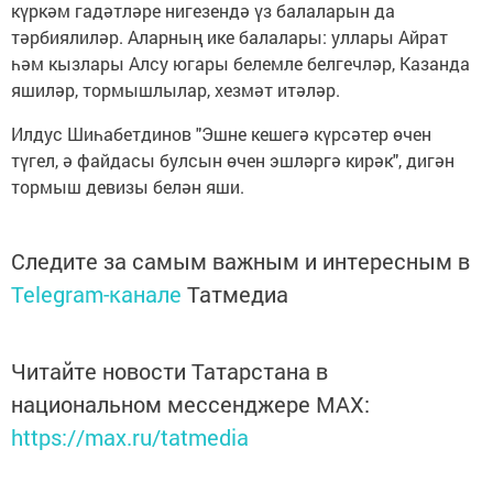
күркәм гадәтләре нигезендә үз балаларын да
тәрбиялиләр. Аларның ике балалары: уллары Айрат
һәм кызлары Алсу югары белемле белгечләр, Казанда
яшиләр, тормышлылар, хезмәт итәләр.
Илдус Шиһабетдинов "Эшне кешегә күрсәтер өчен
түгел, ә файдасы булсын өчен эшләргә кирәк", дигән
тормыш девизы белән яши.
Следите за самым важным и интересным в
Telegram-канале
Татмедиа
Читайте новости Татарстана в
национальном мессенджере MАХ:
https://max.ru/tatmedia