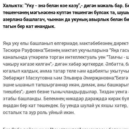
Халыкта: "Уку - энә белән кое казу",- дигән мәкаль бар. Б
төшенчәнең мәгънәсенә күптән төшенгән булсак та, шуш
әзерләнә башлагач, чыннан да укуның авырлык белән би
тагын бер кат инандык.
Яңа уку елы башланып өлгермәде, мәктәбебезнең дирек
Тәскирә Рауфовна:"Безнең мәктәп укучыларына "Яңа гас
каналында үткәрелә торган интеллектуаль уен "Тамчы - 
чакыру кәгазе килгән",- дигән хәбәр җиткерде. Әлбәттә, 
югалып калдык, әмма татар теле һәм әдәбияты укыту
Зөбәрҗәт Масхутовна һәм Эльвира Әмирҗановна:"Безг
эшне ышанып тапшырганнар икән, димәк, аны башкарып
тиешбез",- диеп безне тынычландырдылар. Тиздән уенга
этабы башланды. Белемнең никадәр дәрәҗәдә кирәк бул
яңадан бер кат төшендек. Бу уенда шулай ук яхшы хәтер, 
осталык та зур роль уйный икән.