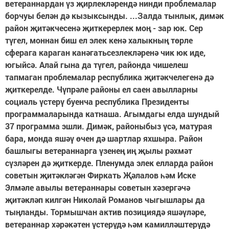
ветераннардан үз җирлекләрендә нинди проблемалар
борчуы белән дә кызыксынды. ...Залда тынлык, димәк
район җитәкчесенә җиткерерлек моң - зар юк. Сер
түгел, моннан биш ел элек кенә халыкның төрле
сферага караган канәгатьсезлекләренә чик юк иде,
югыйсә. Алай гына да түгел, районда чишелеш
тапмаган проблемалар республика җитәкчелегенә дә
җиткерелде. Чүпрәле районы ел саен авылларны
социаль үстерү буенча республика Президенты
программаларында катнаша. Агымдагы елда шундый
37 программа эшли. Димәк, районыбыз үсә, матурая
бара, монда яшәү өчен дә шартлар яхшыра. Район
башлыгы ветераннарга үзенең иң җылы рәхмәт
сүзләрен дә җиткерде. Пленумда элек елларда район
советын җитәкләгән Фиркать Җәлалов һәм Иске
Элмәле авылы ветераннары советын хәзергәчә
җитәкләп килгән Николай Романов чыгышлары да
тыңланды. Тормышчан актив позициядә яшәүләре,
ветераннар хәрәкәтен үстерүдә һәм камилләштерүдә