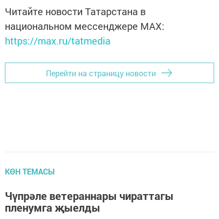
Читайте новости Татарстана в
национальном мессенджере MАХ:
https://max.ru/tatmedia
Перейти на страницу новости
КӨН ТЕМАСЫ
Чүпрәле ветераннары чираттагы
пленумга җыелды