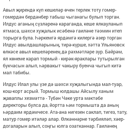
Авыл җирендә күп кешеләр өчен терлек тоту гомер-
гомердән бердәнбер табыш чыганагы булып торган.
Илдус аганың сүзләренә караганда, кеше ялкауланып
ятмаса, шәхси хуҗалык исәбенә гаиләне тәэмин итеп
торырга була. Һәркемгә ярдәмгә килергә әзер торган
Илдус авылдашларының, тирә-күрше, хәтта Ульяновск
өлкәсе авыл кешеләренең дә рәхмәтләре зур. Бәйрәм,
ял көнеме карап тормый - кирәк-яраклары тутырылган
букчасын алып, һәрвакыт чакыру буенча чыгып китә
мал табибы.
Илдус Илал улы үзе дә шәхси хуҗалыгында мал-туар,
кош-корт асрый. Тормыш юлдашы Айсылу ханым
җаваплы хезмәттә - Түбән Чәке урта мәктәбе
директоры булса да, йортта һәм тормышта да аның
һәрдаим ярдәмчесе. Ата-ана нигезен саклап, тигез, тату,
матур гомер итәләр алар. Өлкәннәрне тәрбияләп, хәер-
догаларын алып, соңгы юлга озатканнар. Гаиләнең