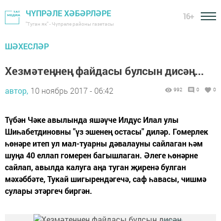
ЧҮПРӘЛЕ ХӘБӘРЛӘРЕ
16+
"Туган як" - Чүпрәле районы газетасы
ШӘХЕСЛӘР
Хезмәтеңнең файдасы булсын дисәң...
автор,
10 ноябрь 2017 - 06:42
992
0
0
Түбән Чәке авылында яшәүче Илдус Илал улы
Шиһабетдиновны "үз эшенең остасы" диләр. Гомерлек
һөнәре итеп ул мал-туарны дәвалауны сайлаган һәм
шуңа 40 еллап гомерен багышлаган. Әлеге һөнәрне
сайлап, авылда калуга аңа туган җиренә булган
мәхәббәте, Тукай шигырендәгечә, саф һавасы, чишмә
сулары этәргеч биргән.