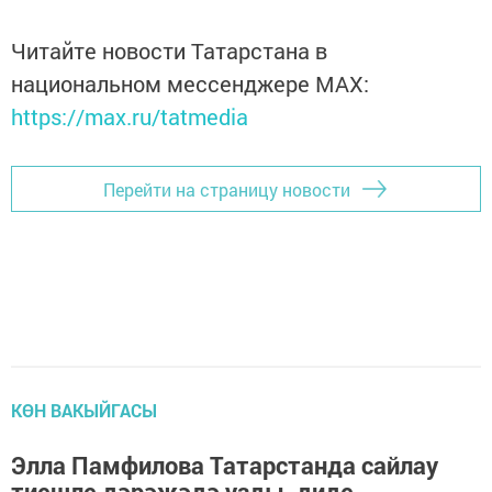
Читайте новости Татарстана в
национальном мессенджере MАХ:
https://max.ru/tatmedia
Перейти на страницу новости
КӨН ВАКЫЙГАСЫ
Элла Памфилова Татарстанда сайлау
тиешле дәрәҗәдә узды, диде