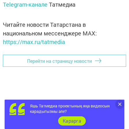
Telegram-канале
Татмедиа
Читайте новости Татарстана в
национальном мессенджере MАХ:
https://max.ru/tatmedia
Перейти на страницу новости
Яшь Татмедиа проектының яңа видеосын
карадыгызмы әле?
Карарга