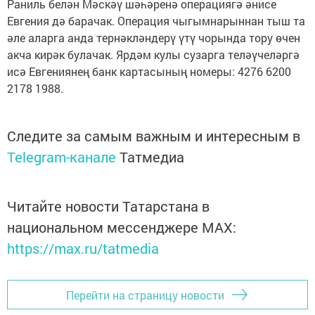
Раниль белән Мәскәү шәһәренә операциягә әнисе
Евгения дә барачак. Операция чыгымнарыннан тыш та
әле аларга анда тернәкләндерү үтү чорында тору өчен
акча кирәк булачак. Ярдәм кулы сузарга теләүчеләргә
исә Евгениянең банк картасының номеры: 4276 6200
2178 1988.
Следите за самым важным и интересным в
Telegram-канале
Татмедиа
Читайте новости Татарстана в
национальном мессенджере MАХ:
https://max.ru/tatmedia
Перейти на страницу новости