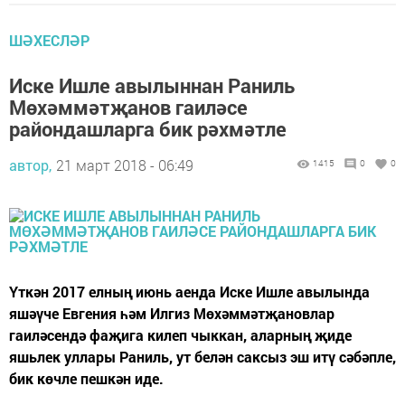
ШӘХЕСЛӘР
Иске Ишле авылыннан Раниль
Мөхәммәтҗанов гаиләсе
райондашларга бик рәхмәтле
автор,
21 март 2018 - 06:49
1415
0
0
Үткән 2017 елның июнь аенда Иске Ишле авылында
яшәүче Евгения һәм Илгиз Мөхәммәтҗановлар
гаиләсендә фаҗига килеп чыккан, аларның җиде
яшьлек уллары Раниль, ут белән саксыз эш итү сәбәпле,
бик көчле пешкән иде.