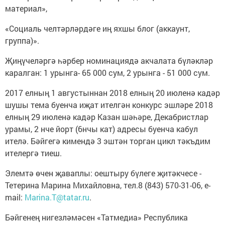
материал»,
«Социаль челтәрләрдәге иң яхшы блог (аккаунт,
группа)».
Җиңүчеләргә һәрбер номинациядә акчалата бүләкләр
каралган: 1 урынга- 65 000 сум, 2 урынга - 51 000 сум.
2017 елның 1 августыннан 2018 елның 20 июленә кадәр
шушы тема буенча иҗат ителгән конкурс эшләре 2018
елның 29 июленә кадәр Казан шәһәре, Декабристлар
урамы, 2 нче йорт (6нчы кат) адресы буенча кабул
ителә. Бәйгегә кимендә 3 эштән торган цикл тәкъдим
ителергә тиеш.
Элемтә өчен җаваплы: оештыру бүлеге җитәкчесе -
Тетерина Марина Михайловна, тел.8 (843) 570-31-06, e-
mail:
Marina.T@tatar.ru
.
Бәйгенең нигезләмәсен «Татмедиа» Республика