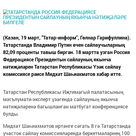
(Казан, 19 март, "Татар-информ", Гөлнар Гарифуллина).
Татарстанда Владимир Путин өчен сайлаучыларның
82,09 проценты тавыш биргән. 18 мартта узган Россия
Федерациясе Президентын сайлауның якынча
нәтиҗәләрен Татарстан Республикасы Үзәк сайлау
комиссиясе рәисе Мидхәт Шаһиәхмәтов хәбәр итте.
Татарстан Республикасы Иҗтимагый палатасының
мәгълүмати-эксперт үзәгендә сайлауның якынча
нәтиҗәләренә багышланган матбугат конференциясе
булды.
Мидхәт Шаһиәхмәтов иртәнге сәгать 8 гә Татарстанда
участок сайлау комиссияләрендә беркетмәләрнең 100