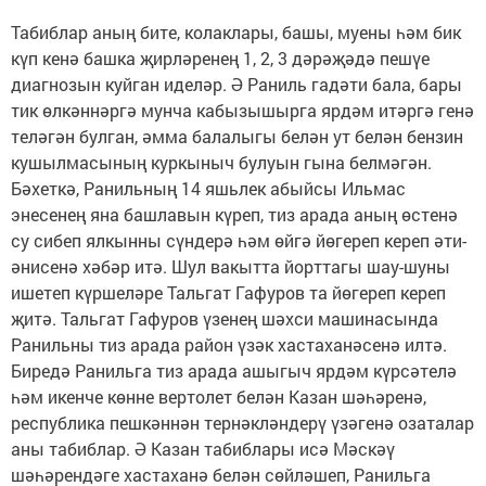
Табиблар аның бите, колаклары, башы, муены һәм бик
күп кенә башка җирләренең 1, 2, 3 дәрәҗәдә пешүе
диагнозын куйган иделәр. Ә Раниль гадәти бала, бары
тик өлкәннәргә мунча кабызышырга ярдәм итәргә генә
теләгән булган, әмма балалыгы белән ут белән бензин
кушылмасының куркыныч булуын гына белмәгән.
Бәхеткә, Ранильның 14 яшьлек абыйсы Ильмас
энесенең яна башлавын күреп, тиз арада аның өстенә
су сибеп ялкынны сүндерә һәм өйгә йөгереп кереп әти-
әнисенә хәбәр итә. Шул вакытта йорттагы шау-шуны
ишетеп күршеләре Тальгат Гафуров та йөгереп кереп
җитә. Тальгат Гафуров үзенең шәхси машинасында
Ранильны тиз арада район үзәк хастаханәсенә илтә.
Биредә Ранильга тиз арада ашыгыч ярдәм күрсәтелә
һәм икенче көнне вертолет белән Казан шәһәренә,
республика пешкәннән тернәкләндерү үзәгенә озаталар
аны табиблар. Ә Казан табиблары исә Мәскәү
шәһәрендәге хастаханә белән сөйләшеп, Ранильга