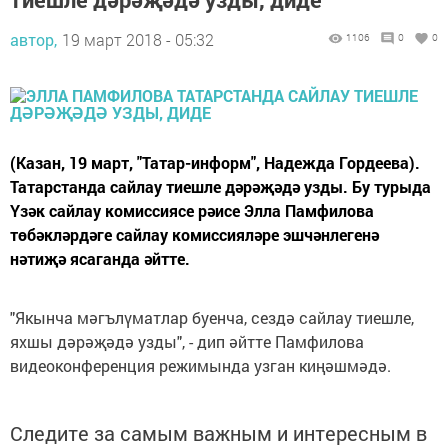
автор,
19 март 2018 - 05:32
1106
0
0
(Казан, 19 март, "Татар-информ", Надежда Гордеева).
Татарстанда сайлау тиешле дәрәҗәдә узды. Бу турыда
Үзәк сайлау комиссиясе рәисе Элла Памфилова
төбәкләрдәге сайлау комиссияләре эшчәнлегенә
нәтиҗә ясаганда әйтте.
"Якынча мәгълүматлар буенча, сездә сайлау тиешле,
яхшы дәрәҗәдә узды", - дип әйтте Памфилова
видеоконференция режимында узган киңәшмәдә.
Следите за самым важным и интересным в