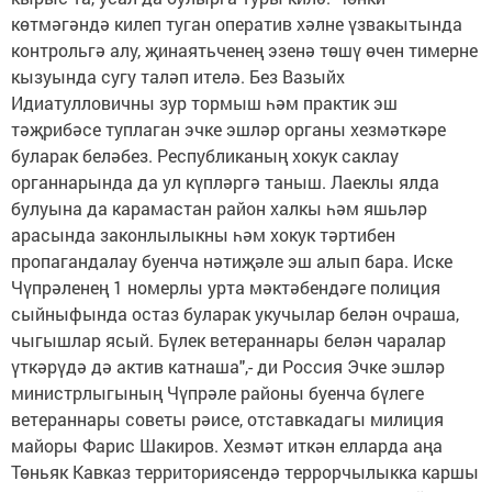
көтмәгәндә килеп туган оператив хәлне үзвакытында
контрольгә алу, җинаятьченең эзенә төшү өчен тимерне
кызуында сугу таләп ителә. Без Вазыйх
Идиатулловичны зур тормыш һәм практик эш
тәҗрибәсе туплаган эчке эшләр органы хезмәткәре
буларак беләбез. Республиканың хокук саклау
органнарында да ул күпләргә таныш. Лаеклы ялда
булуына да карамастан район халкы һәм яшьләр
арасында законлылыкны һәм хокук тәртибен
пропагандалау буенча нәтиҗәле эш алып бара. Иске
Чүпрәленең 1 номерлы урта мәктәбендәге полиция
сыйныфында остаз буларак укучылар белән очраша,
чыгышлар ясый. Бүлек ветераннары белән чаралар
үткәрүдә дә актив катнаша",- ди Россия Эчке эшләр
министрлыгының Чүпрәле районы буенча бүлеге
ветераннары советы рәисе, отставкадагы милиция
майоры Фарис Шакиров. Хезмәт иткән елларда аңа
Төньяк Кавказ территориясендә террорчылыкка каршы