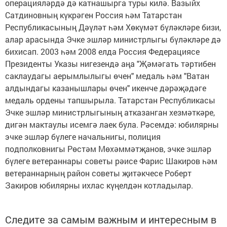
операцияләрдә дә катнашырга туры килә. Вазыйх
Сатдиновның күкрәген Россия һәм Татарстан
Республикасының Дәүләт һәм Хөкүмәт бүләкләре бизи,
алар арасында Эчке эшләр министрлыгы бүләкләре дә
бихисап. 2003 һәм 2008 елда Россия Федерациясе
Президенты Указы нигезендә аңа "Җәмәгать тәртибен
саклаудагы аерымлылыгы өчен" медаль һәм "Ватан
алдындагы казанышлары өчен" икенче дәрәҗәдәге
медаль ордены тапшырыла. Татарстан Республикасы
Эчке эшләр министрлыгының атказанган хезмәткәре,
дигән мактаулы исемгә лаек була. Рәсемдә: юбилярны
эчке эшләр бүлеге начальнигы, полиция
подполковнигы Рөстәм Мөхәммәтҗанов, эчке эшләр
бүлеге ветераннары советы рәисе Фарис Шакиров һәм
ветераннарның район советы җитәкчесе Роберт
Закиров юбилярны ихлас күңелдән котладылар.
Следите за самым важным и интересным в