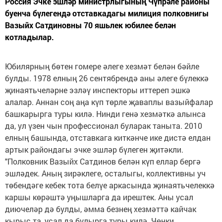
Россия Эчке эшләр министрлыгының Чүпрәле районы
буенча бүлегендә отставкадагы милиция полковнигы
Вазыйх Сатдиновны 70 яшьлек юбилее белән
котладылар.
Юбилярның бөтен гомере әлеге хезмәт белән бәйле
булды. 1978 елның 26 сентябрендә аны әлеге бүлеккә
җинаятьчеләрне эзләү инспекторы иттереп эшкә
алалар. Аннан соң аңа күп төрле җаваплы вазыйфалар
башкарырга туры килә. Нинди генә хезмәткә алынса
да, ул үзен чын профессионал буларак таныта. 2010
елның башында, отставкага киткәнче ике дистә елдан
артык райондагы эчке эшләр бүлеген җитәкли.
"Полковник Вазыйх Сатдинов белән күп еллар бергә
эшләдек. Аның зирәклеге, осталыгы, коллективны уч
төбендәге кебек тота белүе аркасында җинаятьчелеккә
каршы көрәштә уңышларга да ирештек. Аны усал
диючеләр дә булды, әмма безнең хезмәттә кайчак
кырыс та, усал да булырга туры килә. Чөнки