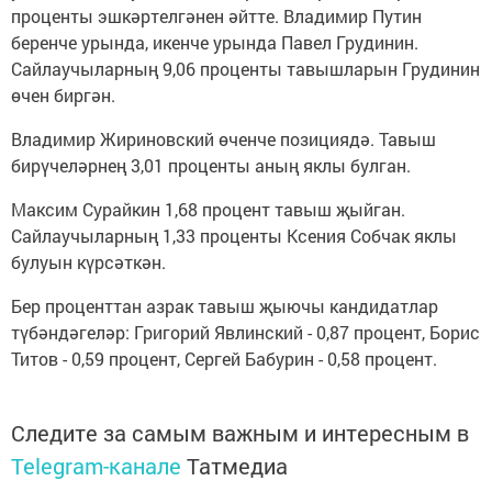
проценты эшкәртелгәнен әйтте. Владимир Путин
беренче урында, икенче урында Павел Грудинин.
Сайлаучыларның 9,06 проценты тавышларын Грудинин
өчен биргән.
Владимир Жириновский өченче позициядә. Тавыш
бирүчеләрнең 3,01 проценты аның яклы булган.
Максим Сурайкин 1,68 процент тавыш җыйган.
Сайлаучыларның 1,33 проценты Ксения Собчак яклы
булуын күрсәткән.
Бер проценттан азрак тавыш җыючы кандидатлар
түбәндәгеләр: Григорий Явлинский - 0,87 процент, Борис
Титов - 0,59 процент, Сергей Бабурин - 0,58 процент.
Следите за самым важным и интересным в
Telegram-канале
Татмедиа