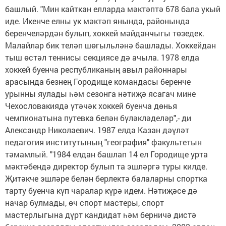
башлый. "Мин кайткан елларда мәктәптә 678 бала укый
иде. Икенче елны ук мәктәп янында, районында
беренчеләрдән булып, хоккей мәйданчыгы төзедек.
Малайлар бик теләп шөгыльләнә башлады. Хоккейдан
тыш өстәл теннисы секциясе дә ачыла. 1978 елда
хоккей буенча республиканың авыл районнары
арасында безнең Городище командасы беренче
урынны яулады һәм сезонга нәтиҗә ясагач мине
Чехословакиядә үтәчәк хоккей буенча дөнья
чемпионатына путевка белән бүләкләделәр",- ди
Александр Николаевич. 1987 елда Казан дәүләт
педагогия институтының "география" факультетын
тәмамлый. "1984 елдан башлап 14 ел Городище урта
мәктәбендә директор булып та эшләргә туры килде.
Җитәкче эшләре белән берлектә балаларны спортка
тарту буенча күп чаралар күрә идем. Нәтиҗәсе дә
начар булмады, өч спорт мастеры, спорт
мастерлыгына дүрт кандидат һәм берничә дистә