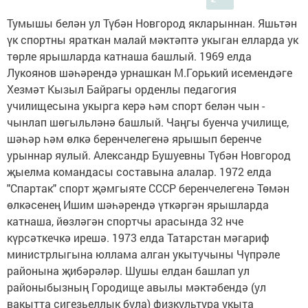
Тумышы белән ул Түбән Новгород якларыннан. Яшьтән
үк спортны яраткан малай мәктәптә укыган елларда ук
төрле ярышларда катнаша башлый. 1969 елда
Лукоянов шәһәрендә урнашкан М.Горький исемендәге
Хезмәт Кызыл Байрагы орденлы педагогия
училищесына укырга керә һәм спорт белән чын -
чынлап шөгыльләнә башлый. Чаңгы буенча училище,
шәһәр һәм өлкә беренчелегенә ярышып беренче
урыннар яулый. Александр Бушуевны Түбән Новгород
җыелма командасы составына алалар. 1972 елда
"Спартак" спорт җәмгыяте СССР беренчелегенә Төмән
өлкәсенең Ишим шәһәрендә үткәргән ярышларда
катнаша, йөзләгән спортчы арасында 32 нче
күрсәткечкә ирешә. 1973 елда Татарстан мәгариф
министрлыгына юллама алган укытучыны Чүпрәле
районына җибәрәләр. Шушы елдан башлап ул
районыбызның Городище авылы мәктәбендә (ул
вакытта сигезьеллык була) физкультура укыта