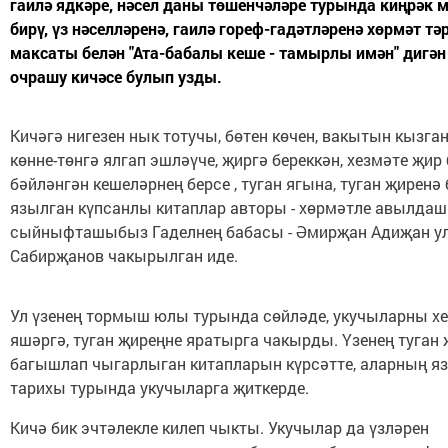
гаилә ядкәре, нәсел даны төшенчәләре турында киңрәк 
бирү, үз нәселләренә, гаилә гореф-гадәтләренә хөрмәт тә
максаты белән "Ата-бабалы кеше - тамырлы имән" дигән
очрашу кичәсе булып узды.
Кичәгә нигезен нык тотучы, бөтен көчен, вакытын кызга
көнне-төнгә ялгап эшләүче, җиргә береккән, хезмәте җир
бәйләнгән кешеләрнең берсе , туган ягына, туган җирен
язылган күпсанлы китаплар авторы - хөрмәтле авылда
сыйныфташыбыз Гаделнең бабасы - Әмирҗан Адиҗан у
Сабирҗанов чакырылган иде.
Ул үзенең тормыш юлы турында сөйләде, укучыларны хе
яшәргә, туган җиреңне яратырга чакырды. Үзенең туган 
багышлап чыгарлыган китапларын күрсәтте, аларның я
тарихы турында укучыларга җиткерде.
Кичә бик эчтәлекле килеп чыкты. Укучылар да үзләрен