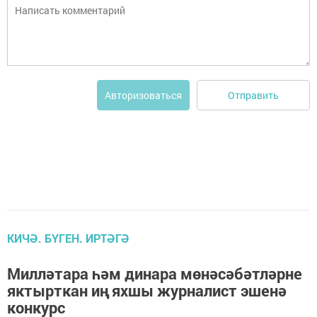
Отправить
Авторизоваться
КИЧӘ. БҮГЕН. ИРТӘГӘ
Милләтара һәм динара мөнәсәбәтләрне
яктырткан иң яхшы журналист эшенә
конкурс