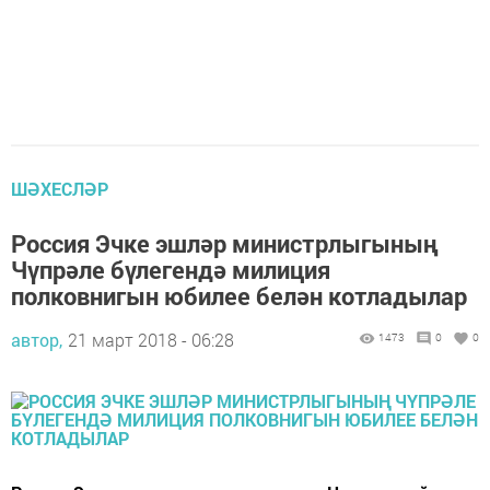
ШӘХЕСЛӘР
Россия Эчке эшләр министрлыгының
Чүпрәле бүлегендә милиция
полковнигын юбилее белән котладылар
автор,
21 март 2018 - 06:28
1473
0
0