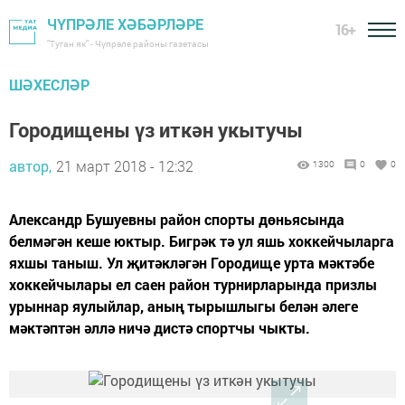
ЧҮПРӘЛЕ ХӘБӘРЛӘРЕ
16+
"Туган як" - Чүпрәле районы газетасы
ШӘХЕСЛӘР
Городищены үз иткән укытучы
автор,
21 март 2018 - 12:32
1300
0
0
Александр Бушуевны район спорты дөньясында
белмәгән кеше юктыр. Бигрәк тә ул яшь хоккейчыларга
яхшы таныш. Ул җитәкләгән Городище урта мәктәбе
хоккейчылары ел саен район турнирларында призлы
урыннар яулыйлар, аның тырышлыгы белән әлеге
мәктәптән әллә ничә дистә спортчы чыкты.