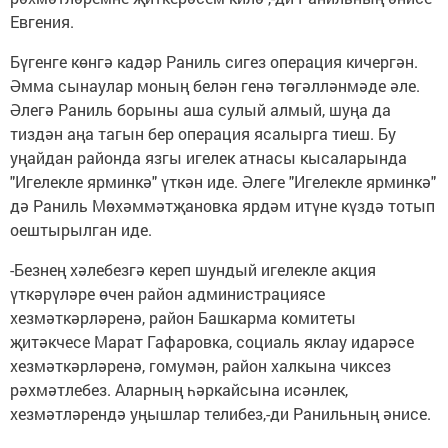
Евгения.
Бүгенге көнгә кадәр Раниль сигез операция кичергән.
Әмма сынаулар моның белән генә төгәлләнмәде әле.
Әлегә Раниль борыны аша сулый алмый, шуңа да
тиздән аңа тагын бер операция ясалырга тиеш. Бу
уңайдан районда язгы игелек атнасы кысаларында
"Игелекле ярминкә" үткән иде. Әлеге "Игелекле ярминкә"
дә Раниль Мөхәммәтҗановка ярдәм итүне күздә тотып
оештырылган иде.
-Безнең хәлебезгә кереп шундый игелекле акция
үткәрүләре өчен район администрациясе
хезмәткәрләренә, район Башкарма комитеты
җитәкчесе Марат Гафаровка, социаль яклау идарәсе
хезмәткәрләренә, гомумән, район халкына чиксез
рәхмәтлебез. Аларның һәркайсына исәнлек,
хезмәтләрендә уңышлар телибез,-ди Ранильның әнисе.