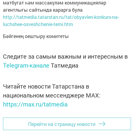
матбугат һәм массакүләм коммуникацияләр
агентлыгы сайтында карарга була
http://tatmedia.tatarstan.ru/tat/obyavlen-konkurs-na-
luchshee-osveshchenie-temi.htm
Бәйгенең оештыру комитеты
Следите за самым важным и интересным в
Telegram-канале
Татмедиа
Читайте новости Татарстана в
национальном мессенджере MАХ:
https://max.ru/tatmedia
Перейти на страницу новости