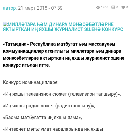
автор,
21 март 2018 - 07:39
1486
0
0
«Татмедиа» Республика матбугат һәм массакүләм
коммуникацияләр агентлыгы милләтара һәм динара
мөнәсәбәтләрне яктырткан иң яхшы журналист эшенә
конкурс игълан итте.
Конкурс номинацияләре:
«Иң яхшы телевизион сюжет (телевизион тапшыру)»,
«Иң яхшы радиосюжет (радиотапшыру)»,
«Басма матбугатта иң яхшы язма»,
«Интернет мәгълүмат чараларында иң яхшы