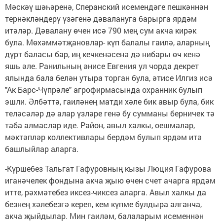
Мәскәү шәһәренә, Сперанский исемендәге пешкәннән
тернәкләндерү үзәгенә дәвалануга барырга ярдәм
итәләр. Дәвалану өчен исә 790 мең сум акча кирәк
була. Мөхәммәтҗановлар- күп балалы гаилә, аларның
дүрт баласы бар, иң кечкенәсенә дә нибары өч кенә
яшь әле. Ранильның әнисе Евгения ул чорда декрет
ялында бала белән утыра торган була, әтисе Илгиз исә
"Ак Барс-Чүпрәле" агрофирмасында охранник булып
эшли. Әлбәттә, гаиләнең матди хәле бик авыр була, бик
теләсәләр дә алар үзләре генә бу сумманы берничек тә
таба алмаслар иде. Район, авыл халкы, оешмалар,
мәктәпләр коллективлары бердәм булып ярдәм итә
башлыйлар аларга.
-Күршебез Тальгат Гафуровның кызы Люция Гафурова
иганәчелек фондына акча җыю өчен счет ачарга ярдәм
итте, рәхмәтебез иксез-чиксез аларга. Авыл халкы да
безнең хәлебезгә кереп, кем күпме булдыра алганча,
акча җыйдылар. Мин гаиләм, балаларым исеменнән