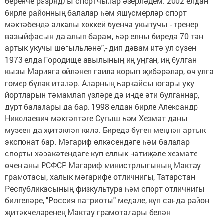
беренче разрядлы спортчылар әзерләдем. 2002 елдан
бирле районның балалар һәм яшүсмерләр спорт
мәктәбендә алкалы хоккей буенча укытучы - тренер
вазыйфасын да алып барам, һәр елны биредә 70 тән
артык укучы шөгыльләнә",- дип дәвам итә ул сүзен.
1973 елда Городище авылының иң уңган, иң булган
кызы Мариягә өйләнеп гаилә корып җибәрәләр, өч улга
гомер бүләк итәләр. Аларның һәркайсы югары уку
йортларын тәмамлап үзләре дә инде әти булганнар,
дүрт балалары да бар. 1998 елдан бирле Александр
Николаевич мәктәптәге Сугыш һәм Хезмәт даны
музеен да җитәкләп килә. Биредә бүген меңнән артык
экспонат бар. Мәгариф өлкәсендәге һәм балалар
спорты хәрәкәтендәге күп еллык нәтиҗәле хезмәте
өчен аны РСФСР Мәгариф министрлыгының Мактау
грамотасы, халык мәгарифе отличнигы, Татарстан
Республикасының физкультура һәм спорт отличнигы
билгеләре, "Россия патриоты" медале, күп санда район
җитәкчеләренең Мактау грамоталары белән