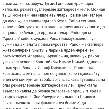
авыл халкына, аеруча Тугай, Гончаров урамнары
халкына, рәхмәт сүзләремне җиткерәсем килә. Моннан
тыш, Иске һәм Яңа Ишле авыллары, район мәчетләре
дә акча җыеп тапшырдылар безгә. Район социаль
яклау, район үзәк хастаханәсе коллективы акчалата да,
киңәшләре белән дә ярдәм иттеләр. Райондагы
"Арсенал" кибете хуҗасы Ринат Бикмухамедов зур
суммада акчалата ярдәм күрсәтте. Район мәктәпләре
җитәкчеләренә, укытучыларына ярдәмнәре өчен
рәхмәтлебез. Аларның һәркайсына, шулай ук, район
үзәк хастаханәсе баш табибы Илмас Шиһабетдиновка,
аның урынбасары Иосиф Кукушкинга, Ранильны
хастаханәгә китергәннән соң аның хәлен җиңеләйтү
өчен күп көч куйган табибларга, шәфкать туташларына
олы рәхмәтләремне җиткерәсем килә. Тирә-яктагы
авыллар халкы да безнең хәлебезне сорашып, ярдәм
итәргә тырыша. Яңа Кәкерле авылыннан Наиләгә
(кызганычка каршы фамилиясен белмим) дә
рәхмәтләремне җиткерәсем килә ,-ди Ранильның әнисе