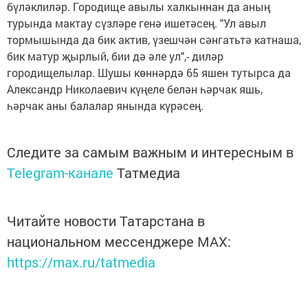
бүләклиләр. Городище авылы халкыннан да аның
турында мактау сүзләре генә ишетәсең. "Ул авыл
тормышында да бик актив, үзешчән сәнгатьтә катнаша,
бик матур җырлый, бии дә әле ул",- диләр
городищелылар. Шушы көннәрдә 65 яшен тутырса да
Александр Николаевич күңеле белән һәрчак яшь,
һәрчак аны балалар янында күрәсең.
Следите за самым важным и интересным в
Telegram-канале
Татмедиа
Читайте новости Татарстана в
национальном мессенджере MАХ:
https://max.ru/tatmedia