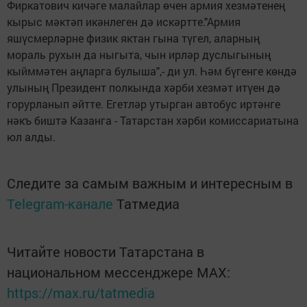
Фиркатович кичәге малайлар өчен армия хезмәтенең
кырыс мәктәп икәнлеген дә искәртте."Армия
яшүсмерләрне физик яктан гына түгел, аларның
мораль рухын да ныгыта, чын ирләр дуслыгының
кыйммәтен аңларга булыша",- ди ул. Һәм бүгенге көндә
улының Президент полкында хәрби хезмәт итүен дә
горурланып әйтте. Егетләр утырган автобус иртәнге
нәкъ биштә Казанга - Татарстан хәрби комиссариатына
юл алды.
Следите за самым важным и интересным в
Telegram-канале
Татмедиа
Читайте новости Татарстана в
национальном мессенджере MАХ:
https://max.ru/tatmedia