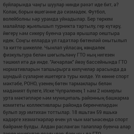
буйларында чаңгы шуулар нинди рәхәт иде бит, ә?
Колак, борын өшегәнне дә сизмәдек. Футбол,
волейболны һәр урамда уйнадылар. Бер төркем
малайлар җыелышып турникта тартылу, гер күтәрү,
йөгерү һәм сикерү буенча үзара ярышлар оештыра
идек. Соңгы елларда ул гадәтләр бөтенләй онытылып
та китте шикелле. Чынлап уйласаң, көндәлек
физкультура белән шөгыльләнү ГТО ның нигезен
тәшкил итә дә инде. "Акчарлак" йөзү бассейнында ГТО
нормативларын тапшырырга килүчеләр арасында да
шундый сүзләрне ишетергә туры килде. Ул көнне спорт
мәктәбе, РОНО, үзенең бөтен тармаклары белән
мәдәният бүлеге, Иске Чүпрәленең 1 һәм 2 номерлы
урта мәктәпләре һәм муниципаль районның башкарма
комитеты коллективлары районда беренчеләрдән
булып зур имтихан тоттылар. 18 яшьтән 59 яшькә
кадәрге хезмәткәрләр өчен ул чын мәгънәсендә спорт
бәйрәме булды. Алдан расланган таләпләр буенча алар
төрле күнегүләр ясадылар, барысы да ГТО