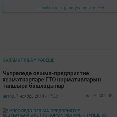
Перейти на страницу новости
СӘЛАМӘТ ЯШӘҮ РӘВЕШЕ
Чүпрәледә оешма-предприятие
хезмәткәрләре ГТО нормативларын
тапшыра башладылар
автор,
7 ноябрь 2014 - 17:30
1135
0
0