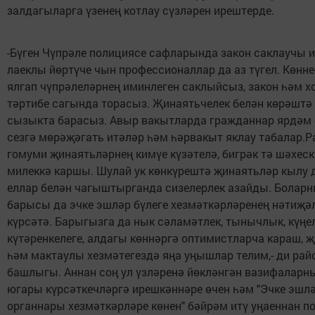
залдагыларга үзенең котлау сүзләрен ирештерде.
-Бүген Чүпрәле полициясе сафларында закон саклаучы 
лаеклы йөртүче чын профессионаллар да аз түгел. Көнне
ялгап чүпрәлеләрнең иминлеген саклыйсыз, закон һәм х
тәртибе сагында торасыз. Җинаятьчелек белән көрәштә
сызыкта барасыз. Авыр вакытларда гражданнар ярдәм
сезгә мөрәҗәгать итәләр һәм һәрвакыт яклау табалар.
гомуми җинаятьләрнең кимүе күзәтелә, бигрәк тә шәхес
милеккә каршы. Шулай ук көнкүрештә җинаятьләр кылу 
еллар белән чагыштырганда сизелерлек азайды. Болар
барысы да эчке эшләр бүлеге хезмәткәрләренең нәтиҗә
күрсәтә. Барыгызга да нык сәламәтлек, тынычлык, күңе
күтәренкелеге, алдагы көннәргә оптимистларча караш, 
һәм мактаулы хезмәтегездә яңа уңышлар телим,- ди рай
башлыгы. Аннан соң ул үзләренә йөкләнгән вазифаларн
югары күрсәткечләргә ирешкәннәре өчен һәм "Эчке эшл
органнары хезмәткәрләре көнен" бәйрәм итү уңаеннан п