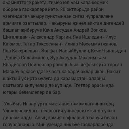
әһәмияттәге ракета, тимер юл һәм һава-космик
оборона гаскәрләре көтә. 20 октябрьдә район
үзәгендәге чакыру пунктыннан сигез чүпрәлелене
армиягә озаттылар. Чакыруны җиңел аяктан дигәндәй
башлап җибәрүче Кече Аксудан Андрей Волков,
Шигалидан - Александр Каргин, Яңа Ишледән - Илүс
Каюмов, Татар Төкесеннән - Илнар Мөхәммәтҗанов,
Яңа Кәкерледән - Зөлфәт Нәсыйбуллин, Кече Чынлыдан
- Даниф Сөләйманов, Зур Аксудан Максим һәм
Владислав Осиповлар районыбыз шефлык итә торган
Мәскәү өлкәсендәге частькә барачаклар икән. Вакыт
шактый ук иртә булуга да карамастан, аларны
озатырга килүчеләр дә күп иде. Егетләр арасында
югары белемлеләр дә бар.
-Улыбыз Илнар урта мәктәпне тәмамлаганнан соң
Ульяновскидагы педагогия университетында укып
диплом алды. Аның армия сафларына баруы белән
горурланабыз. Мин үземдә чик буе гаскәрләрендә