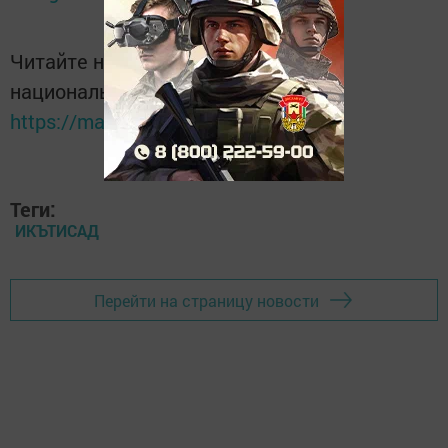
Читайте новости Татарстана в
национальном мессенджере MАХ:
https://max.ru/tatmedia
Теги:
ИКЪТИСАД
Перейти на страницу новости