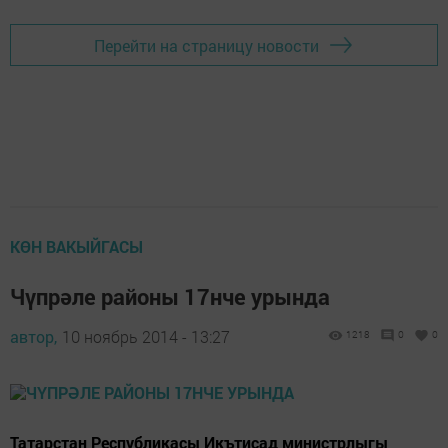
Перейти на страницу новости
КӨН ВАКЫЙГАСЫ
Чүпрәле районы 17нче урында
автор,
10 ноябрь 2014 - 13:27
1218
0
0
Татарстан Республикасы Икътисад министрлыгы