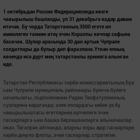
1 октябрьдән Россия Федерациясендә көзге
чакырылыш башланды, ул 31 декабрьгә кадәр дәвам
итәчәк. Бу чорда Татарстанның 3500 егете ил
иминлеген тәэмин итәү өчен Кораллы көчләр сафына
басачак. Шулар арасында 30 дан артык Чүпрәле
солдатлары да булыр дип фаразлана.Үткән елның
көзендә исә дүрт мең татарстанлы армиягә алынган
иде.
Татарстан Республикасы хәрби комиссариатының Буа
һәм Чүпрәле муниципаль районнары буенча бүлеге
начальнигы, подполковник Радик Төхфәтуллинның
сүзләренә караганда, элек еллардагы кебек үк бу
чакырылыштагы егетләрнең күпчелеге эчке
гаскәрләргә һәм башка берләшмәләргә алыначаклар
икән. Төгәлрәк әйткәндә, аларны коры җир гаскәрләре,
хәрби диңгез флоты, эчке гаскәрләр, стратегик