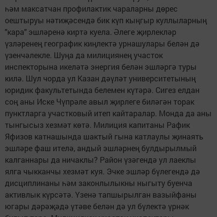
һәм максатчан профилактик чараларны дөрес
оештыруы нәтиҗәсендә бик күп кыңгыр куллыларның
"кара" эшләренә киртә куела. Әлеге җирлекләр
үзләренең географик киңлектә урнашулары белән дә
үзенчәлекле. Шуңа да милициянең участок
инспекторына икеләтә энергия белән эшләргә туры
килә. Шул чорда ул Казан дәүләт университетының
юридик факультетында белемен күтәрә. Сигез елдан
соң аны Иске Чүпрәле авыл җирлеге биләгән торак
пунктларга участковый итеп кайтаралар. Монда да аны
тынгысыз хезмәт көтә. Милиция капитаны Рафик
Яфизов катнашында шактый гына катлаулы җинаять
эшләре фаш ителә, андый эшләрнең булдырылмый
калганнары да ничаклы? Район үзәгендә ул лаеклы
ялга чыкканчы хезмәт куя. Эчке эшләр бүлегендә дә
дисциплинаны һәм законлылыкны ныгыту буенча
активлык күрсәтә. Үзенә тапшырылган вазыйфаны
югары дәрәҗәдә үтәве белән дә ул бүлектә үрнәк