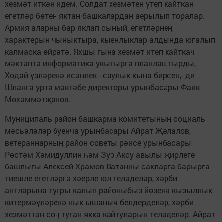
хезмәт иткән идем. Солдат хезмәтен үтеп кайткан
егетләр бөтен яктан башкалардан аерылып торалар.
Армия аларны бар яклап сыный, егетләрнең
характерын чыныктыра, кыенлыклар алдында югалып
калмаска өйрәтә. Яхшы гына хезмәт итеп кайткач
мәктәптә информатика укытырга планлаштырды,
Ходай үзләренә исәнлек - саулык кына бирсен,- ди
Шланга урта мәктәбе директоры урынбасары Фаик
Мөхәммәтҗанов.
Муниципаль район башкарма комитетының социаль
мәсьәләләр буенча урынбасары Айрат Җәлалов,
ветераннарның район советы рәисе урынбасары
Рөстәм Хәмидуллин һәм Зур Аксу авылы җирлеге
башлыгы Алексей Храмов Ватанны сакларга барырга
тиешле егетләргә хәерле юл теләделәр, хәрби
антларына тугры калып районыбыз йөзенә кызыллык
китермәүләренә нык ышаныч белдерделәр, хәрби
хезмәттән соң туган якка кайтуларын теләделәр. Айрат