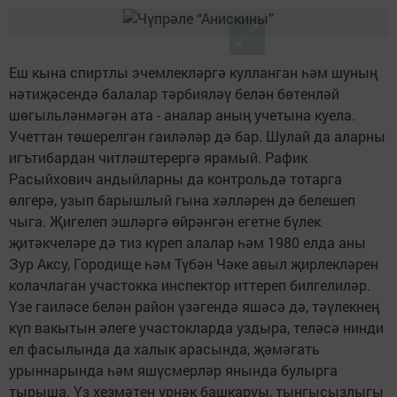
Еш кына спиртлы эчемлекләргә кулланган һәм шуның
нәтиҗәсендә балалар тәрбияләү белән бөтенләй
шөгыльләнмәгән ата - аналар аның учетына куела.
Учеттан төшерелгән гаиләләр дә бар. Шулай да аларны
игътибардан читләштерергә ярамый. Рафик
Расыйхович андыйларны да контрольдә тотарга
өлгерә, узып барышлый гына хәлләрен дә белешеп
чыга. Җигелеп эшләргә өйрәнгән егетне бүлек
җитәкчеләре дә тиз күреп алалар һәм 1980 елда аны
Зур Аксу, Городище һәм Түбән Чәке авыл җирлекләрен
колачлаган участокка инспектор иттереп билгелиләр.
Үзе гаиләсе белән район үзәгендә яшәсә дә, тәүлекнең
күп вакытын әлеге участокларда уздыра, теләсә нинди
ел фасылында да халык арасында, җәмәгать
урыннарында һәм яшүсмерләр янында булырга
тырыша. Үз хезмәтен үрнәк башкаруы, тынгысызлыгы