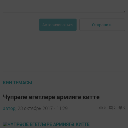
Отправить
Авторизоваться
КӨН ТЕМАСЫ
Чүпрәле егетләре армиягә китте
автор,
23 октябрь 2017 - 11:29
0
0
0