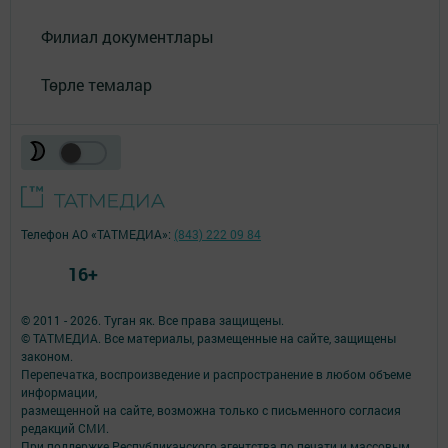
Филиал документлары
Төрле темалар
Телефон АО «ТАТМЕДИА»:
(843) 222 09 84
16+
© 2011 - 2026. Туган як. Все права защищены.
© ТАТМЕДИА. Все материалы, размещенные на сайте, защищены
законом.
Перепечатка, воспроизведение и распространение в любом объеме
информации,
размещенной на сайте, возможна только с письменного согласия
редакций СМИ.
При поддержке Республиканского агентства по печати и массовым