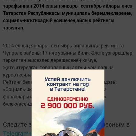
тарафыннан 2014 елның январь- сентябрь айлары өчен
Татарстан Республикасы муниципаль берәмлекләренең
социаль-икътисадый үсешенең айлык рейтингы
төзелгән.
2014 елның январь - сентябрь айларында рейтингта
Чүпрәле районы 17 нче урынны били. Әлеге үзгәрешләр
теркәлгән эшсезлек дәрәҗәсенең кимүе,
җитештерелгән товарларның артуы һәм салым
күрсәткечләрнең яхшыруына бәйле.
Рейтинг белән тулырак министрлык сайтындагы
«Социаль-икътисадый үсеш нәтиҗәләре һәм
фаразлары» бүлегенең «Территориаль үсеш»
бүлекчәсендә танышырга мөмкин.
Следите за самым важным и интересным в
Telegram-канале
Татмедиа