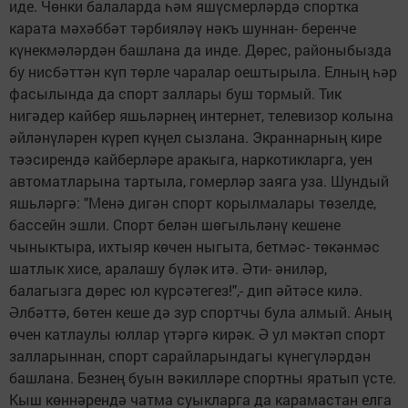
иде. Чөнки балаларда һәм яшүсмерләрдә спортка
карата мәхәббәт тәрбияләү нәкъ шуннан- беренче
күнекмәләрдән башлана да инде. Дөрес, районыбызда
бу нисбәттән күп төрле чаралар оештырыла. Елның һәр
фасылында да спорт заллары буш тормый. Тик
нигәдер кайбер яшьләрнең интернет, телевизор колына
әйләнүләрен күреп күңел сызлана. Экраннарның кире
тәэсирендә кайберләре аракыга, наркотикларга, уен
автоматларына тартыла, гомерләр заяга уза. Шундый
яшьләргә: "Менә дигән спорт корылмалары төзелде,
бассейн эшли. Спорт белән шөгыльләнү кешене
чыныктыра, ихтыяр көчен ныгыта, бетмәс- төкәнмәс
шатлык хисе, аралашу бүләк итә. Әти- әниләр,
балагызга дөрес юл күрсәтегез!",- дип әйтәсе килә.
Әлбәттә, бөтен кеше дә зур спортчы була алмый. Аның
өчен катлаулы юллар үтәргә кирәк. Ә ул мәктәп спорт
залларыннан, спорт сарайларындагы күнегүләрдән
башлана. Безнең буын вәкилләре спортны яратып үсте.
Кыш көннәрендә чатма суыкларга да карамастан елга