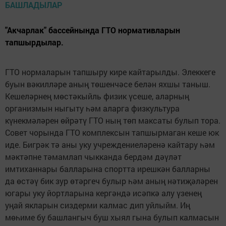
"Акчарлак" бассейнында ГТО нормативларын
тапшырдылар.
ГТО нормаларын тапшыру кире кайтарылды. Элеккеге
буын вәкилләре аның төшенчәсе белән яхшы таныш.
Кешеләрнең мөстәкыйль физик үсеше, аларның
организмын ныгыту һәм аларга физкультура
күнекмәләрен өйрәтү ГТО ның төп максаты булып тора.
Совет чорында ГТО комплексын тапшырмаган кеше юк
иде. Бигрәк тә аны уку учреждениеләренә кайтару һәм
мәктәпне тәмамлап чыкканда бердәм дәүләт
имтиханнары балларына спортта ирешкән балларны
да өстәү бик зур өтәргеч булыр һәм аның нәтиҗәләрен
югары уку йортларына кергәндә исәпкә алу үзенең
уңай якларын сиздерми калмас дип уйлыйм. Иң
мөһиме бу башлангыч буш хыял гына булып калмасын