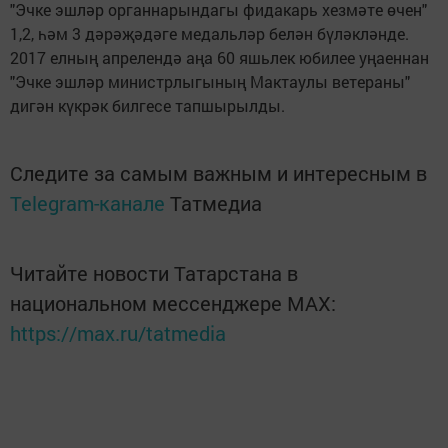
"Эчке эшләр органнарындагы фидакарь хезмәте өчен"
1,2, һәм 3 дәрәҗәдәге медальләр белән бүләкләнде.
2017 елның апрелендә аңа 60 яшьлек юбилее уңаеннан
"Эчке эшләр министрлыгының Мактаулы ветераны"
дигән күкрәк билгесе тапшырылды.
Следите за самым важным и интересным в
Telegram-канале
Татмедиа
Читайте новости Татарстана в
национальном мессенджере MАХ:
https://max.ru/tatmedia