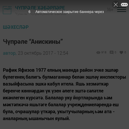
ЧҮПРӘЛЕ ХӘБӘРЛӘРЕ
16+
5
Автоматическое закрытие баннера через
"Туган як" - Чүпрәле районы газетасы
ШӘХЕСЛӘР
Чүпрәле “Анискины”
автор,
23 октябрь 2017 - 12:54
918
0
0
Рафик Яфизов 1977 елның маенда район эчке эшләр
бүлегенең балигъ булмаганнар белән эшләү инспекторы
вазыйфасына эшкә кабул ителә. Яшь хезмәткәр
беренче көннәрдән үк үзен әлеге эштә сәләтле
икәнлеген күрсәтә. Балалар уку йортларында һәм
мәктәпкәчә яшьтәге балалар учреҗдениеләрендә еш
була, очрашулар үткәрә, укытучыларның һәм ата -
аналарның ышанычын яулый.