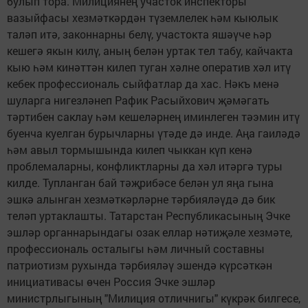
булып тора. Милициянең участок инспекторы
вазыйфасы хезмәткәрдән түземлелек һәм кыюлык
таләп итә, законнарны белү, участокта яшәүче һәр
кешегә якын килү, аның белән уртак тел табу, кайчакта
кыю һәм кинәттән килеп туган хәлне оператив хәл итү
кебек профессиональ сыйфатлар да хас. Нәкъ менә
шуларга нигезләнеп Рафик Расыйхович җәмәгать
тәртибен саклау һәм кешеләрнең иминлеген тәэмин итү
буенча куелган бурычларны үтәде дә инде. Аңа гаиләдә
һәм авыл тормышында килеп чыккан күп кенә
проблемаларны, конфликтларны да хәл итәргә туры
килде. Тупланган бай тәҗрибәсе белән ул яңа гына
эшкә алынган хезмәткәрләрне тәрбияләүдә дә бик
теләп уртаклашты. Татарстан Республикасының Эчке
эшләр органнарындагы озак еллар нәтиҗәле хезмәте,
профессиональ осталыгы һәм личный составны
патриотизм рухында тәрбияләү эшендә күрсәткән
инициативасы өчен Россия Эчке эшләр
министрлыгының "Милиция отличнигы" күкрәк билгесе,