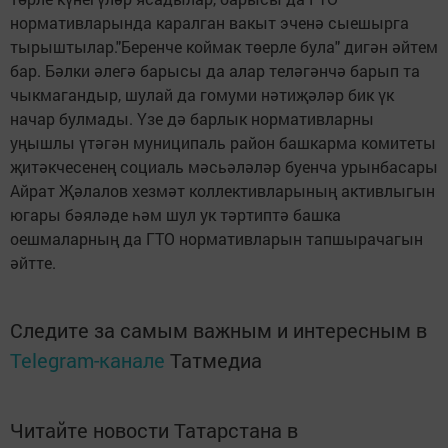
нормативларында каралган вакыт эченә сыешырга
тырыштылар."Беренче коймак төерле була" дигән әйтем
бар. Бәлки әлегә барысы да алар теләгәнчә барып та
чыкмагандыр, шулай да гомуми нәтиҗәләр бик үк
начар булмады. Үзе дә барлык нормативларны
уңышлы үтәгән муниципаль район башкарма комитеты
җитәкчесенең социаль мәсьәләләр буенча урынбасары
Айрат Җәлалов хезмәт коллективларының активлыгын
югары бәяләде һәм шул ук тәртиптә башка
оешмаларның да ГТО нормативларын тапшырачагын
әйтте.
Следите за самым важным и интересным в
Telegram-канале
Татмедиа
Читайте новости Татарстана в