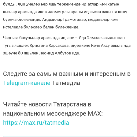
булды. Җиңүчеләр һәр яшь төркемендә ир-атлар һәм хатын-
кызлар арасында ике километрлы араны иң кыска вакытта килү
буенча билгеләнде. Андыйлар Грамоталар, медальләр һәм
истәлекле бүләкләр белән бүләкләнде.
Чаңгыга басучылар арасында иң яше – Яңа Элмәле авылыннан
тугыз яшьлек Кристина Карсакова, иң өлкәне Кече Аксу авылында
яшәүче 80 яшьлек Леонид Албутов иде.
Следите за самым важным и интересным в
Telegram-канале
Татмедиа
Читайте новости Татарстана в
национальном мессенджере MАХ:
https://max.ru/tatmedia