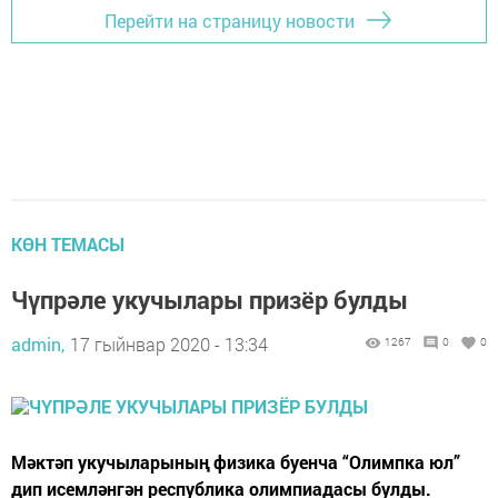
Перейти на страницу новости
КӨН ТЕМАСЫ
Чүпрәле укучылары призёр булды
admin,
17 гыйнвар 2020 - 13:34
1267
0
0
Мәктәп укучыларының физика буенча “Олимпка юл”
дип исемләнгән республика олимпиадасы булды.