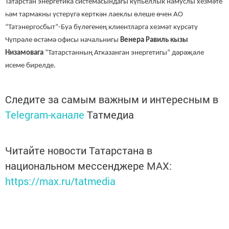
Татарстан энергетика системасындагы күпьеллык намуслы хезмәте
һәм тармакны үстерүгә керткән лаеклы өлеше өчен АО
“Татэнергосбыт”-Буа бүлегенең клиентларга хезмәт күрсәтү
Чүпрәле өстәмә офисы начальнигы
Венера Равиль кызы
Низамовага
“Татарстанның Атказанган энергетигы” дәрәҗәле
исеме бирелде.
Следите за самым важным и интересным в
Telegram-канале
Татмедиа
Читайте новости Татарстана в
национальном мессенджере MАХ:
https://max.ru/tatmedia