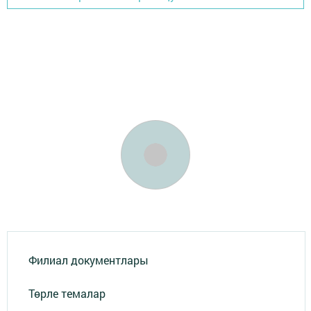
Филиал документлары
Төрле темалар