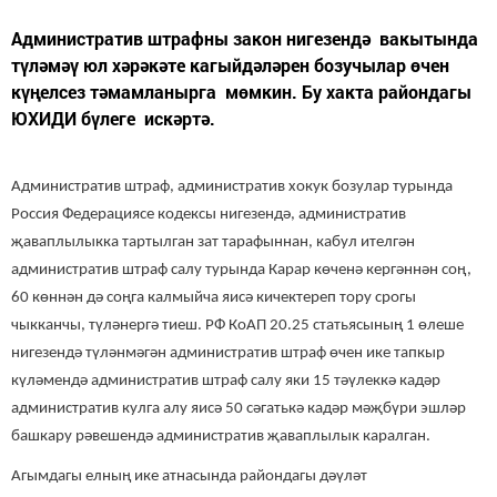
Административ штрафны закон нигезендә вакытында
түләмәү юл хәрәкәте кагыйдәләрен бозучылар өчен
күңелсез тәмамланырга мөмкин. Бу хакта райондагы
ЮХИДИ бүлеге искәртә.
Административ штраф, административ хокук бозулар турында
Россия Федерациясе кодексы нигезендә, административ
җаваплылыкка тартылган зат тарафыннан, кабул ителгән
административ штраф салу турында Карар көченә кергәннән соң,
60 көннән дә соңга калмыйча яисә кичектереп тору срогы
чыкканчы, түләнергә тиеш. РФ КоАП 20.25 статьясының 1 өлеше
нигезендә түләнмәгән административ штраф өчен ике тапкыр
күләмендә административ штраф салу яки 15 тәүлеккә кадәр
административ кулга алу яисә 50 сәгатькә кадәр мәҗбүри эшләр
башкару рәвешендә административ җаваплылык каралган.
Агымдагы елның ике атнасында райондагы дәүләт