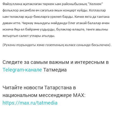
Фәйзуллина җитәкләгән төркем һәм районыбызның “Хелхем”
фольклор ансамбле өч сәгатькә якын концерт куйды. Котлаулар
һәм теләкләр җыр-биюләргә үрелеп барды. Кичке якта да тантана
дәвам итте. Чиркәү янындагы мәйданда Олег атакай балалар өчен
искечә Яңа ел бәйрәме уздырды, бүләкләр өләште, төнге авылны
яктыртып салют утлары атылды.
(Рухани турындагы язма газетаның киләсе санында басылачак).
Следите за самым важным и интересным в
Telegram-канале
Татмедиа
Читайте новости Татарстана в
национальном мессенджере MАХ:
https://max.ru/tatmedia