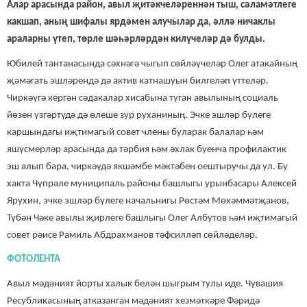
Алар арасында район, авыл җитәкчеләреннән тыш, сәламәтлеге
какшап, аның шифалы ярдәмен алучылар да, әллә ничаклы
араларны үтеп, төрле шәһәрләрдән килүчеләр дә булды.
Юбилей тантанасында сәхнәгә чыгып сөйләүчеләр Олег атакайның
җәмәгать эшләрендә дә актив катнашуын билгеләп үттеләр.
Чиркәүгә кергән сәдакалар хисабына туган авылының социаль
йөзен үзгәртүдә дә өлеше зур руханиның. Эчке эшләр бүлеге
каршындагы иҗтимагый совет члены буларак балалар һәм
яшүсмерләр арасында да тәрбия һәм әхлак буенча профилактик
эш алып бара, чиркәүдә якшәмбе мәктәбен оештыручы да ул. Бу
хакта Чүпрәле муниципаль районы башлыгы урынбасары Алексей
Ярухин, эчке эшләр бүлеге начальнигы Рөстәм Мөхәммәтҗанов,
Түбән Чәке авылы җирлеге башлыгы Олег Албутов һәм иҗтимагый
совет рәисе Рамиль Абдрахманов тәфсилләп сөйләделәр.
ФОТОЛЕНТА
Авыл мәдәният йорты халык белән шыгрым тулы иде. Чувашия
Ресубликасының атказанган мәдәният хезмәткәре Фәридә