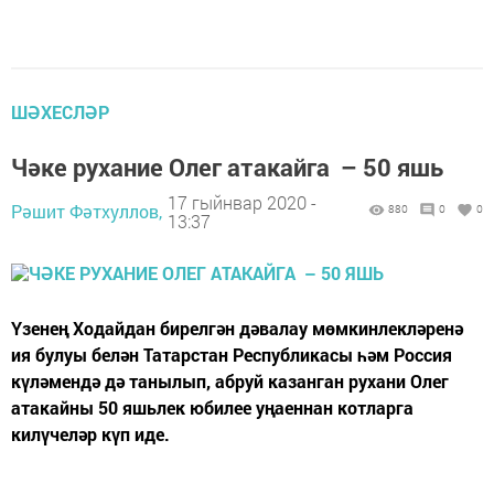
ШӘХЕСЛӘР
Чәке рухание Олег атакайга – 50 яшь
17 гыйнвар 2020 -
Рәшит Фәтхуллов,
880
0
0
13:37
Үзенең Ходайдан бирелгән дәвалау мөмкинлекләренә
ия булуы белән Татарстан Республикасы һәм Россия
күләмендә дә танылып, абруй казанган рухани Олег
атакайны 50 яшьлек юбилее уңаеннан котларга
килүчеләр күп иде.