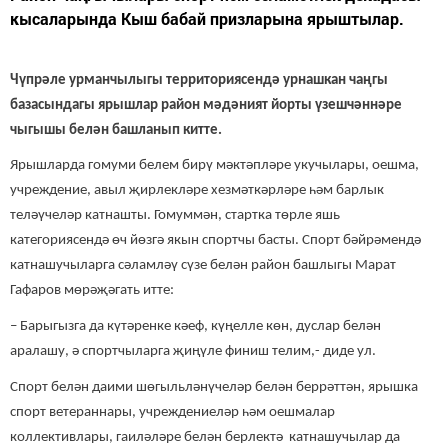
кысаларында Кыш бабай призларына ярыштылар.
Чүпрәле урманчылыгы территориясендә урнашкан чаңгы
базасындагы ярышлар район мәдәният йорты үзешчәннәре
чыгышы белән башланып китте.
Ярышларда гомуми белем бирү мәктәпләре укучылары, оешма,
учреждение, авыл җирлекләре хезмәткәрләре һәм барлык
теләүчеләр катнашты. Гомуммән, стартка төрле яшь
категориясендә өч йөзгә якын спортчы басты. Спорт бәйрәмендә
катнашучыларга сәламләү сүзе белән район башлыгы Марат
Гафаров мөрәҗәгать итте:
– Барыгызга да күтәренке кәеф, күңелле көн, дуслар белән
аралашу, ә спортчыларга җиңүле финиш телим,- диде ул.
Спорт белән даими шөгыльләнүчеләр белән беррәттән, ярышка
спорт ветераннары, учреждениеләр һәм оешмалар
коллективлары, гаиләләре белән берлектә катнашучылар да