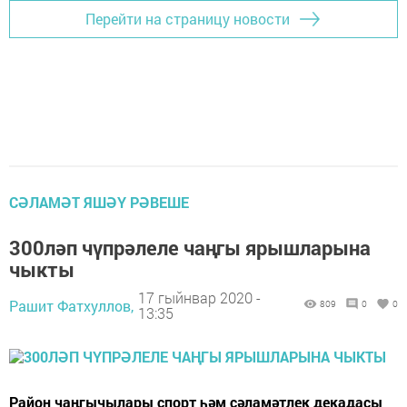
Перейти на страницу новости
СӘЛАМӘТ ЯШӘҮ РӘВЕШЕ
300ләп чүпрәлеле чаңгы ярышларына
чыкты
17 гыйнвар 2020 -
Рашит Фатхуллов,
809
0
0
13:35
Район чаңгычылары спорт һәм сәламәтлек декадасы