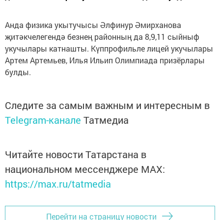
Анда физика укытучысы Әлфинур Әмирханова
җитәкчелегендә безнең районның да 8,9,11 сыйныф
укучылары катнашты. Күппрофильле лицей укучылары
Артем Артемьев, Илья Ильип Олимпиада призёрлары
булды.
Следите за самым важным и интересным в
Telegram-канале
Татмедиа
Читайте новости Татарстана в
национальном мессенджере MАХ:
https://max.ru/tatmedia
Перейти на страницу новости