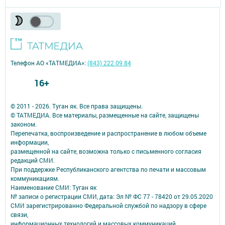
Телефон АО «ТАТМЕДИА»:
(843) 222 09 84
16+
© 2011 - 2026. Туган як. Все права защищены.
© ТАТМЕДИА. Все материалы, размещенные на сайте, защищены
законом.
Перепечатка, воспроизведение и распространение в любом объеме
информации,
размещенной на сайте, возможна только с письменного согласия
редакций СМИ.
При поддержке Республиканского агентства по печати и массовым
коммуникациям.
Наименование СМИ: Туган як
№ записи о регистрации СМИ, дата: Эл № ФС 77 - 78420 от 29.05.2020
СМИ зарегистрированно Федеральной службой по надзору в сфере
связи,
информационных технологий и массовых коммуникаций