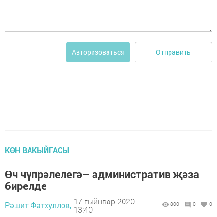
Отправить
Авторизоваться
КӨН ВАКЫЙГАСЫ
Өч чүпрәлелегә– административ җәза
бирелде
17 гыйнвар 2020 -
Рәшит Фәтхуллов,
800
0
0
13:40