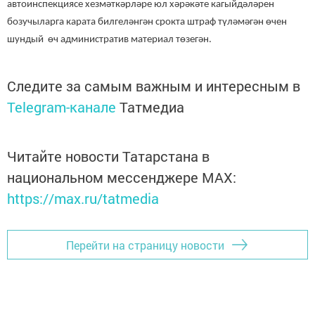
автоинспекциясе хезмәткәрләре юл хәрәкәте кагыйдәләрен
бозучыларга карата билгеләнгән срокта штраф түләмәгән өчен
шундый өч административ материал төзегән.
Следите за самым важным и интересным в
Telegram-канале
Татмедиа
Читайте новости Татарстана в
национальном мессенджере MАХ:
https://max.ru/tatmedia
Перейти на страницу новости