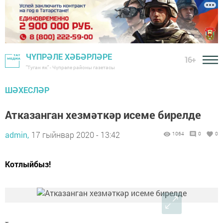
ЧҮПРӘЛЕ ХӘБӘРЛӘРЕ
16+
"Туган як" - Чүпрәле районы газетасы
ШӘХЕСЛӘР
Атказанган хезмәткәр исеме бирелде
admin,
17 гыйнвар 2020 - 13:42
1064
0
0
Котлыйбыз!