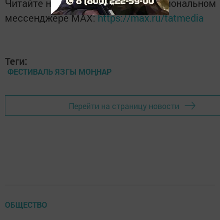
Читайте новости Татарстана в национальном
мессенджере MАХ:
https://max.ru/tatmedia
Теги:
ФЕСТИВАЛЬ ЯЗГЫ МОҢНАР
Перейти на страницу новости
ОБЩЕСТВО