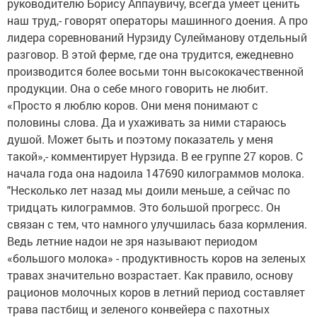
руководителю Борису Аппаувичу, всегда умеет ценить
наш труд,- говорят операторы машинного доения. А про
лидера соревнований Нурзиду Сулейманову отдельный
разговор. В этой ферме, где она трудится, ежедневно
производится более восьми тонн высококачественной
продукции. Она о себе много говорить не любит.
«Просто я люблю коров. Они меня понимают с
половины слова. Да и ухаживать за ними стараюсь
душой. Может быть и поэтому показатель у меня
такой»,- комментирует Нурзида. В ее группе 27 коров. С
начала года она надоила 147690 килограммов молока.
"Несколько лет назад мы доили меньше, а сейчас по
тридцать килограммов. Это большой прогресс. Он
связан с тем, что намного улучшилась база кормления.
Ведь летние надои не зря называют периодом
«большого молока» - продуктивность коров на зеленых
травах значительно возрастает. Как правило, основу
рационов молочных коров в летний период составляет
трава пастбищ и зеленого конвейера с пахотных