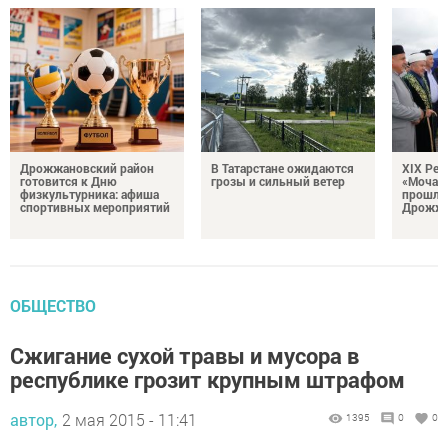
Дрожжановский район
В Татарстане ожидаются
XIX Рел
готовится к Дню
грозы и сильный ветер
«Мочале
физкультурника: афиша
прошли
спортивных мероприятий
Дрожжа
ОБЩЕСТВО
Сжигание сухой травы и мусора в
республике грозит крупным штрафом
автор,
2 мая 2015 - 11:41
1395
0
0