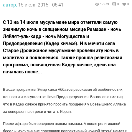
автор,
15 июля 2015 - 06:41
17259
0
0
С 13 на 14 июля мусульмане мира отметили самую
значимую ночь в священном месяце Рамазан - ночь
Ляйлят-уль-кадр - ночь Могущества и
Предопределения (Кадер кичэсе). И в мечети села
Старое Дрожжаное мусульмане провели эту ночь в
молитвах и поклонениях. Также прошла религиозная
программа, посвященная Кадер кичэсе, здесь она
началась после...
В ходе программы Эмир хажи Аббазов рассказал об особенностях,
ценности и могуществе Ночи Предопределения. Богослов отметил,
что в Кадер кичэсе принято просить прощения у Всевышнего Аллаха
за совершенные грехи и читать Коран.
После ифтара был совершен акшам намазы. А после религиозной
беседы мусульмане совершили коллективный ночной (ятсы) намаз и