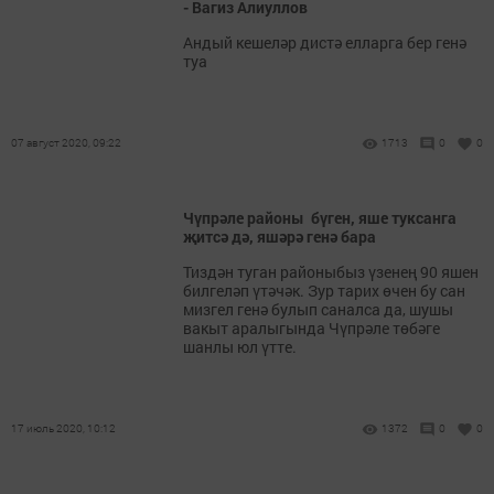
- Вагиз Алиуллов
Андый кешеләр дистә елларга бер генә
туа
07 август 2020, 09:22
1713
0
0
Чүпрәле районы бүген, яше туксанга
җитсә дә, яшәрә генә бара
Тиздән туган районыбыз үзенең 90 яшен
билгеләп үтәчәк. Зур тарих өчен бу сан
мизгел генә булып саналса да, шушы
вакыт аралыгында Чүпрәле төбәге
шанлы юл үтте.
17 июль 2020, 10:12
1372
0
0