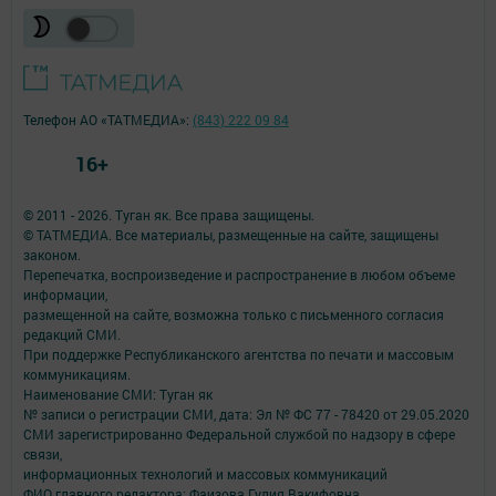
Телефон АО «ТАТМЕДИА»:
(843) 222 09 84
16+
© 2011 - 2026. Туган як. Все права защищены.
© ТАТМЕДИА. Все материалы, размещенные на сайте, защищены
законом.
Перепечатка, воспроизведение и распространение в любом объеме
информации,
размещенной на сайте, возможна только с письменного согласия
редакций СМИ.
При поддержке Республиканского агентства по печати и массовым
коммуникациям.
Наименование СМИ: Туган як
№ записи о регистрации СМИ, дата: Эл № ФС 77 - 78420 от 29.05.2020
СМИ зарегистрированно Федеральной службой по надзору в сфере
связи,
информационных технологий и массовых коммуникаций
ФИО главного редактора: Фаизова Гулия Вакифовна