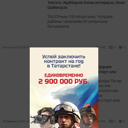
Тәлгать Җәббаров белән интервью, Иске
Шәйморза
ТАССРның 100 еллыгына, Чүпрәле
районы төзелүнең 90 еллыгына
багышлана
04 июнь 2020, 08:37
862
0
0
ТАССРның 100 еллыгы – Чүпрәле
районында фотомарафон старт ала
Чүпрәле муниципаль районында Татар
Автономияле Совет Социалистик
Республикасының 100 еллыгына һәм
район оешуның 90 еллыгына
багышланган фотомарафон старт ала.
05 февраль 2020, 09:19
930
0
0