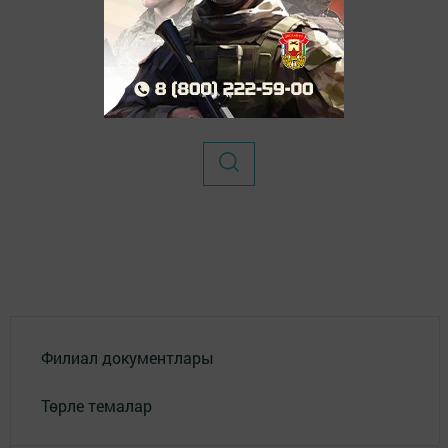
Филиал документлары
Төрле темалар