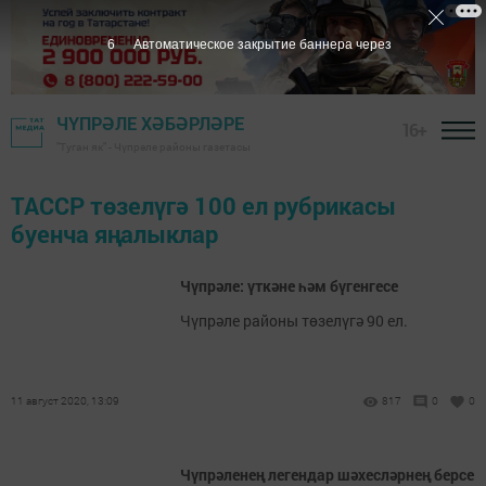
6
Автоматическое закрытие баннера через
ЧҮПРӘЛЕ ХӘБӘРЛӘРЕ
16+
"Туган як" - Чүпрәле районы газетасы
ТАССР төзелүгә 100 ел рубрикасы
буенча яңалыклар
Чүпрәле: үткәне һәм бүгенгесе
Чүпрәле районы төзелүгә 90 ел.
11 август 2020, 13:09
817
0
0
Чүпрәленең легендар шәхесләрнең берсе