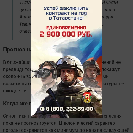
«Татарстан будет оставаться в тыловой части
циклонических систем. Поэтому особенно в
Альметьевске ожидается сыро и прохладно.
Температура вряд ли превысит +20°C», —
отметил эксперт.
Прогноз на ближайшие дни
В ближайшие 5–7 дней существенных изменений не
предвидится. Днём столбики термометров покажут
около +15°C, ночью будет прохладно. Местами
возможны осадки. Резких колебаний температуры не
ожидается.
Когда же придёт тепло?
Синоптики предупреждают: устойчивого потепления
пока не прогнозируется. Циклонический характер
погоды сохранится как минимум до начала следующей