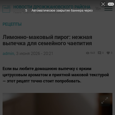
НОВОСТИ ДРОЖЖАНОВСКОГО РАЙОНА
16+
5
Автоматическое закрытие баннера через
Газета "Туган як" - Дрожжановский район
РЕЦЕПТЫ
Лимонно-маковый пирог: нежная
выпечка для семейного чаепития
admin,
3 июня 2026 - 20:21
643
0
0
Если вы любите домашнюю выпечку с ярким
цитрусовым ароматом и приятной маковой текстурой
— этот рецепт точно стоит попробовать.