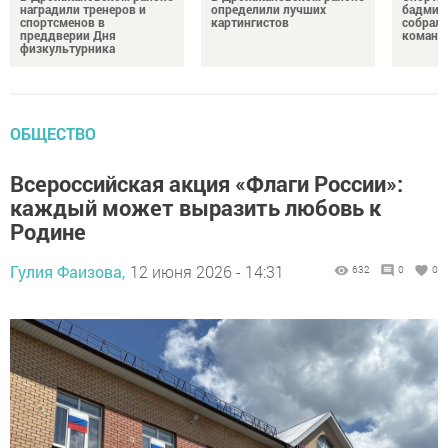
наградили тренеров и
определили лучших
бадминт
спортсменов в
картингистов
собрали
преддверии Дня
команд
физкультурника
ОБЩЕСТВО
Всероссийская акция «Флаги России»:
каждый может выразить любовь к
Родине
Гулия Фаизова,
12 июня 2026 - 14:31
632
0
0