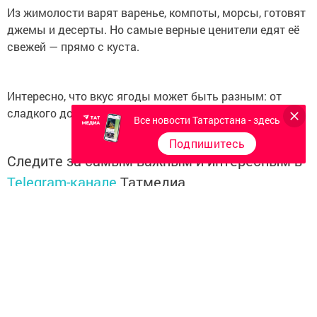
Из жимолости варят варенье, компоты, морсы, готовят
джемы и десерты. Но самые верные ценители едят её
свежей — прямо с куста.
Интересно, что вкус ягоды может быть разным: от
сладкого до слегка терпкого — всё зависит от сорта.
Все новости Татарстана - здесь
Подпишитесь
Следите за самым важным и интересным в
Telegram-канале
Татмедиа
Читайте новости Татарстана в
национальном мессенджере MАХ:
https://max.ru/tatmedia