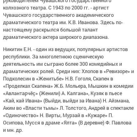
руководителем Чувашского государственного
колхозного театра. С 1943 по 2000 гг. - артист
Чувашского государственного академического
драматического театра им. К.В. Иванова. Здесь по-
настоящему раскрылся большой талант
драматического актера широкого диапазона.
Никитин Е.Н. - один из ведущих, популярных артистов
республики. За многолетнюю сценическую
деятельность им сыграно более 300 комедийных и
драматических ролей. Среди них: Хлопов в «Ревизоре» и
Подколесин в «Женитьбе» Н.В. Гоголя, Скапен в
«Проделках Скапена» Ж.Б. Мольера, Мышкин в комедии
«Авлантарчĕç» (Женили) А. Калгана», Кузяк в пьесе
«Кай, кай Ивана» (Выйди, выйди за Ивана) Н. Айзмана,
Аким во «Власти тьмы» Л. Толстого, Андрей в спектакле
«Одиночество» Н. Вирты, Мурзай в «Кужаре» П.
Осипова, Мусся в драме «Ялта» (В деревне) Ф. Павлова
и мн. др.