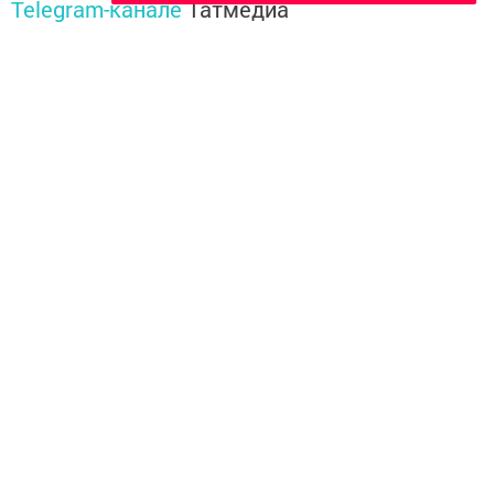
Telegram-канале
Татмедиа
Читайте новости Татарстана в
национальном мессенджере MАХ:
https://max.ru/tatmedia
Теги:
НОВОСТЬ
Перейти на страницу новости