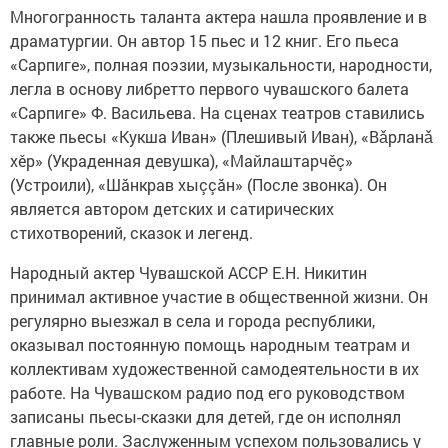
Многогранность таланта актера нашла проявление и в
драматургии. Он автор 15 пьес и 12 книг. Его пьеса
«Сарпиге», полная поэзии, музыкальности, народности,
легла в основу либретто первого чувашского балета
«Сарпиге» Ф. Васильева. На сценах театров ставились
также пьесы «Кукша Иван» (Плешивый Иван), «Вǎрланǎ
хěр» (Украденная девушка), «Майлаштарчěç»
(Устроили), «Шăнкрав хыççăн» (После звонка). Он
является автором детских и сатирических
стихотворений, сказок и легенд.
Народный актер Чувашской АССР Е.Н. Никитин
принимал активное участие в общественной жизни. Он
регулярно выезжал в села и города республики,
оказывал постоянную помощь народным театрам и
коллективам художественной самодеятельности в их
работе. На Чувашском радио под его руководством
записаны пьесы-сказки для детей, где он исполнял
главные роли. Заслуженным успехом пользовались у