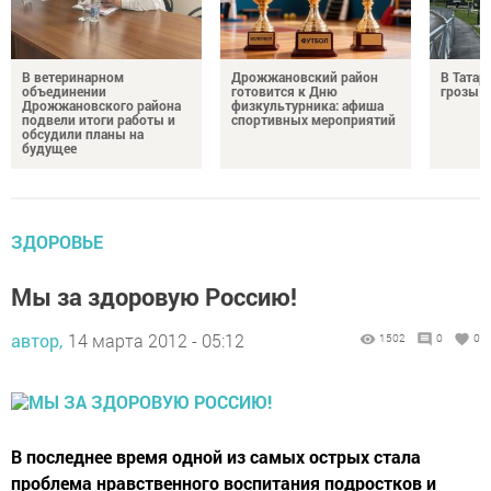
В ветеринарном
Дрожжановский район
В Татар
объединении
готовится к Дню
грозы и
Дрожжановского района
физкультурника: афиша
подвели итоги работы и
спортивных мероприятий
обсудили планы на
будущее
ЗДОРОВЬЕ
Мы за здоровую Россию!
автор,
14 марта 2012 - 05:12
1502
0
0
В последнее время одной из самых острых стала
проблема нравственного воспитания подростков и