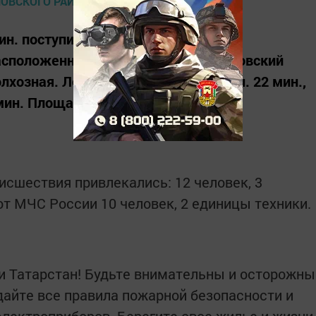
мин. поступило сообщение о горении
расположенного по адресу: Дрожжановский
олхозная. Локализация пожара в 15 ч. 22 мин.,
 мин. Площадь пожара составила 90
исшествия привлекались: 12 человек, 3
от МЧС России 10 человек, 2 единицы техники.
 Татарстан! Будьте внимательны и осторожны
дайте все правила пожарной безопасности и