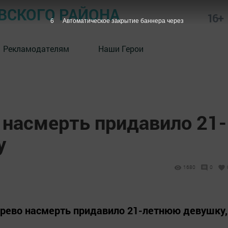
СКОГО РАЙОНА
16+
5
Автоматическое закрытие баннера через
Рекламодателям
Наши Герои
 насмерть придавило 21-
у
1680
0
ерево насмерть придавило 21-летнюю девушку,