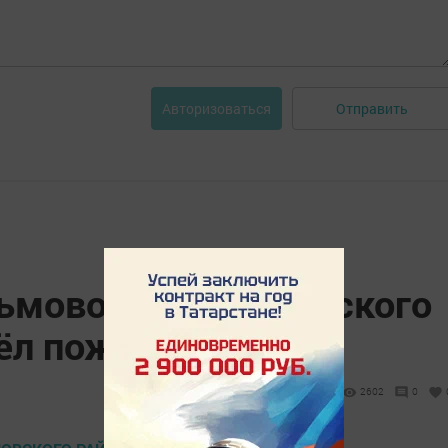
Отправить
Авторизоваться
льмово Дрожжановского
ёл пожар
2602
0