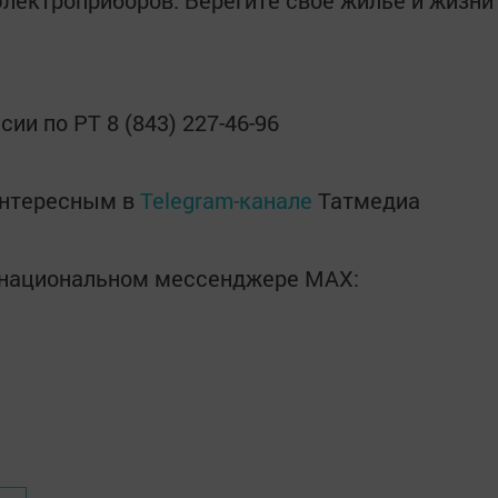
электроприборов. Берегите свое жилье и жизни
ии по РТ 8 (843) 227-46-96
интересным в
Telegram-канале
Татмедиа
в национальном мессенджере MАХ: