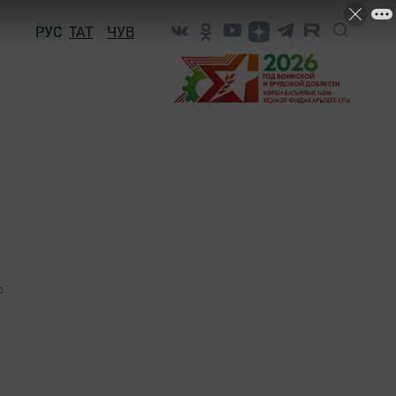
РУС
ТАТ
ЧУВ
0