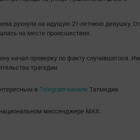
ева рухнула на идущую 21-летнюю девушку. О
алась на месте происшествия.
ону начал проверку по факту случившегося. И
ятельства трагедии.
интересным в
Telegram-канале
Татмедиа
в национальном мессенджере MАХ: