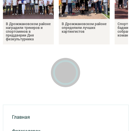
В Дрожжановском районе
В Дрожжановском районе
Спортив
наградили тренеров и
определили лучших
бадминт
спортсменов в
картингистов
собрали
преддверии Дня
команд
физкультурника
Главная
Фотогалереи