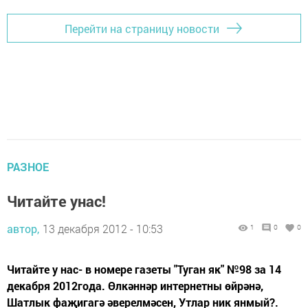
Перейти на страницу новости
РАЗНОЕ
Читайте унас!
автор,
13 декабря 2012 - 10:53
1
0
0
Читайте у нас- в номере газеты "Туган як" №98 за 14
декабря 2012года. Өлкәннәр интернетны өйрәнә,
Шатлык фаҗигагә әверелмәсен, Утлар ник янмый?.