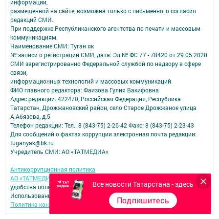
информации,
размещенной на сайте, возможна только с письменного согласия
редакций СМИ.
При поддержке Республиканского агентства по печати и массовым
коммуникациям.
Наименование СМИ: Туган як
№ записи о регистрации СМИ, дата: Эл № ФС 77 - 78420 от 29.05.2020
СМИ зарегистрированно Федеральной службой по надзору в сфере
связи,
информационных технологий и массовых коммуникаций
ФИО главного редактора: Фаизова Гулия Вакифовна
Адрес редакции: 422470, Российская Федерация, Республика
Татарстан, Дрожжановский район, село Старое Дрожжаное улица
А.Абязова, д.5
Телефон редакции: Тел.: 8 (843-75) 2-26-42 Факс: 8 (843-75) 2-23-43
Для сообщений о фактах коррупции электронная почта редакции:
tuganyak@bk.ru
Учредитель СМИ: АО «ТАТМЕДИА»
Антикоррупционная политика
АО «ТАТМЕДИА» использует «cookie»
для персонализации сервисов и
Все новости Татарстана - здесь
удобства пользователей сайтом.
Использование «cookie» можно отменить в настройках браузера.
Подпишитесь
Политика конфиденциальности