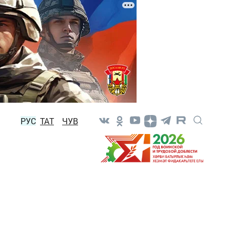
РУС
ТАТ
ЧУВ