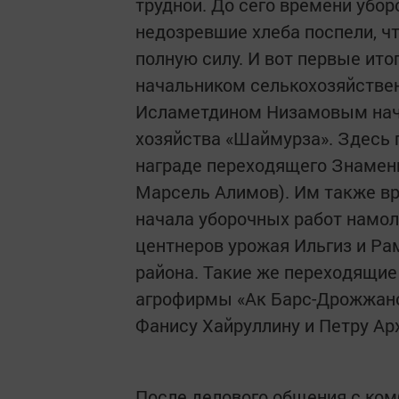
трудной. До сего времени убо
недозревшие хлеба поспели, ч
полную силу. И вот первые ито
начальником селькохозяйствен
Исламетдином Низамовым нача
хозяйства «Шаймурза». Здесь 
награде переходящего Знамен
Марсель Алимов). Им также вр
начала уборочных работ намол
центнеров урожая Ильгиз и Р
района. Такие же переходящи
агрофирмы «Ак Барс-Дрожжано
Фанису Хайруллину и Петру Ар
После делового общения с ком