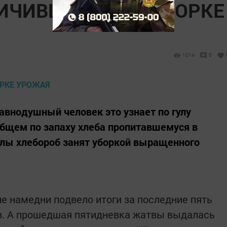
ИЧИВШИХСЯ НА УБОРКЕ
1014
0
авнодушный человек это узнает по гулу
 общем по запаху хлеба пропитавшемуся в
мглы хлебороб занят уборкой выращенного
е намедни подвело итоги за последние пять
ов. А прошедшая пятидневка жатвы выдалась