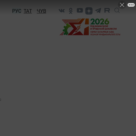
РУС
ТАТ
ЧУВ
0