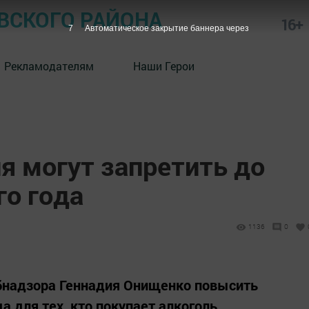
СКОГО РАЙОНА
16+
6
Автоматическое закрытие баннера через
Рекламодателям
Наши Герои
я могут запретить до
го года
1136
0
бнадзора Геннадия Онищенко повысить
а для тех, кто покупает алкоголь,