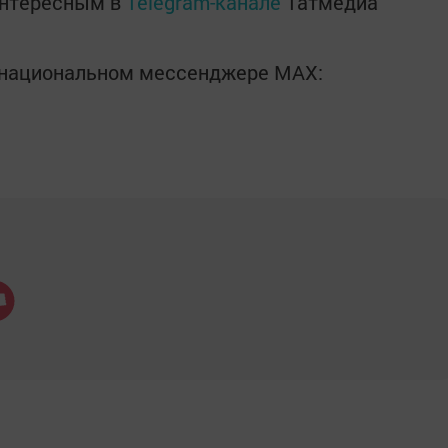
интересным в
Telegram-канале
Татмедиа
в национальном мессенджере MАХ: