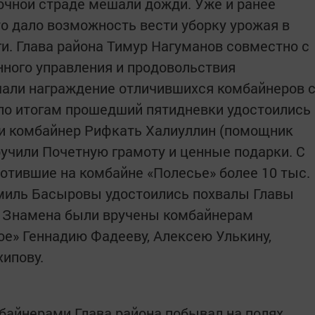
рочной страде мешали дожди. Уже и ранее
то дало возможность вести уборку урожая в
ги. Глава района Тимур Нагуманов совместно с
ного управления и продовольствия
ли награждение отличившихся комбайнеров 
по итогам прошедший пятидневки удостоились
и комбайнер Рифкать Халиуллин (помощник
учили Почетную грамоту и ценные подарки. С
отившие на комбайне «Полесье» более 10 тыс.
амиль Басыровы удостоились похвалы Главы
е Знамена были вручены комбайнерам
е» Геннадию Фадееву, Алексею Улькину,
хипову.
байнерами Глава района побывал на полях