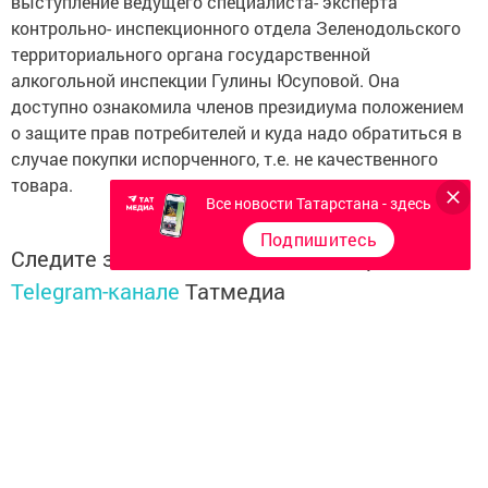
выступление ведущего специалиста- эксперта
контрольно- инспекционного отдела Зеленодольского
территориального органа государственной
алкогольной инспекции Гулины Юсуповой. Она
доступно ознакомила членов президиума положением
о защите прав потребителей и куда надо обратиться в
случае покупки испорченного, т.е. не качественного
товара.
Все новости Татарстана - здесь
Подпишитесь
Следите за самым важным и интересным в
Telegram-канале
Татмедиа
Читайте новости Татарстана в
национальном мессенджере MАХ:
https://max.ru/tatmedia