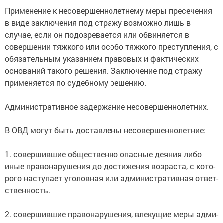
Применение к несовершеннолетнему меры пресечения
в виде заключения под стражу возможно лишь в
случае, если он подозревается или обвиняется в
совершении тяжкого или особо тяжкого преступления, с
обязательным указанием правовых и фактических
оснований такого решения. Заключение под стражу
применяется по судебному решению.
Административное задержание несовершеннолетних.
В ОВД мо­гут быть дос­тав­ле­ны не­со­вер­шен­но­лет­ние:
1. со­вер­шив­шие об­ще­ст­вен­но опас­ные дея­ния ли­бо
иные пра­во­на­ру­ше­ния до дос­ти­же­ния воз­рас­та, с ко­то­
ро­го на­сту­па­ет уго­лов­ная или ад­ми­ни­ст­ра­тив­ная от­вет­
ст­вен­ность.
2. со­вер­шив­шие пра­во­на­ру­ше­ния, вле­ку­щие ме­ры ад­ми­