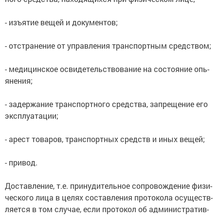
- изъ­я­тие ве­щей и до­ку­мен­тов;
- от­стра­не­ние от управ­ле­ния транс­порт­ным сред­ст­вом;
- ме­ди­цин­ское ос­ви­де­тель­ст­во­ва­ние на со­стоя­ние опь­
я­не­ния;
- за­дер­жа­ние транс­порт­но­го сред­ст­ва, за­пре­ще­ние его
экс­плуа­та­ции;
- арест то­ва­ров, транс­порт­ных средств и иных ве­щей;
- при­вод.
Дос­тав­ле­ние, т.е. при­ну­ди­тель­ное со­про­во­ж­де­ние фи­зи­
че­ско­го ли­ца в це­лях со­став­ле­ния про­то­ко­ла осу­ще­ст­в­
ля­ет­ся в том слу­чае, ес­ли про­то­кол об ад­ми­ни­ст­ра­тив­