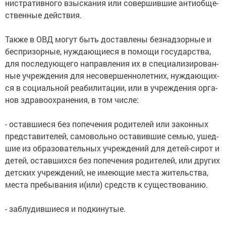
ни­ст­ра­тив­но­го взы­ска­ния или со­вер­шив­шие ан­ти­об­ще­
ст­вен­ные дей­ст­вия.
Также в ОВД могут быть доставлены без­над­зор­ные и
бес­при­зор­ные, ну­ж­даю­щие­ся в по­мо­щи го­су­дар­ст­ва,
для по­сле­дую­ще­го на­прав­ле­ния их в спе­циа­ли­зи­ро­ван­
ные уч­ре­ж­де­ния для не­со­вер­шен­но­лет­них, ну­ж­даю­щих­
ся в со­ци­аль­ной реа­би­ли­та­ции, или в уч­ре­ж­де­ния ор­га­
нов здра­во­охра­не­ния, в том чис­ле:
- ос­тав­шие­ся без по­пе­че­ния ро­ди­те­лей или за­кон­ных
пред­ста­ви­те­лей, са­мо­воль­но ос­та­вив­шие се­мью, ушед­
шие из об­ра­зо­ва­тель­ных уч­ре­ж­де­ний для де­тей-си­рот и
де­тей, ос­тав­ших­ся без по­пе­че­ния ро­ди­те­лей, или дру­гих
дет­ских уч­ре­ж­де­ний, не имею­щие мес­та жи­тель­ст­ва,
мес­та пре­бы­ва­ния и(или) средств к су­ще­ст­во­ва­нию.
- за­блу­див­шие­ся и под­ки­ну­тые.