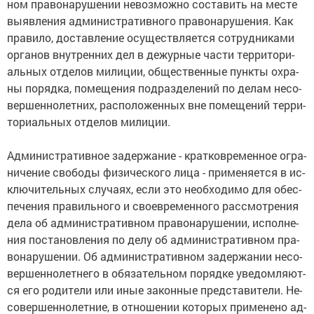
ном пра­во­на­ру­ше­нии не­воз­мож­но со­ста­вить на мес­те
вы­яв­ле­ния ад­ми­ни­ст­ра­тив­но­го пра­во­на­ру­ше­ния. Как
пра­ви­ло, дос­тав­ле­ние осу­ще­ст­в­ля­ет­ся со­труд­ни­ка­ми
ор­га­нов внут­рен­них дел в де­жур­ные час­ти тер­ри­то­ри­
аль­ных от­де­лов ми­ли­ции, об­ще­ст­вен­ные пунк­ты ох­ра­
ны по­ряд­ка, по­ме­ще­ния под­раз­де­ле­ний по де­лам не­со­
вер­шен­но­лет­них, рас­по­ло­жен­ных вне по­ме­ще­ний тер­ри­
то­ри­аль­ных от­де­лов ми­ли­ции.
Ад­ми­ни­ст­ра­тив­ное за­дер­жа­ние - крат­ко­вре­мен­ное ог­ра­
ни­че­ние сво­бо­ды фи­зи­че­ско­го ли­ца - при­ме­ня­ет­ся в ис­
клю­чи­тель­ных слу­ча­ях, ес­ли это не­об­хо­ди­мо для обес­
пе­че­ния пра­виль­но­го и свое­вре­мен­но­го рас­смот­ре­ния
де­ла об ад­ми­ни­ст­ра­тив­ном пра­во­на­ру­ше­нии, ис­пол­не­
ния по­ста­нов­ле­ния по де­лу об ад­ми­ни­ст­ра­тив­ном пра­
во­на­ру­ше­нии. Об ад­ми­ни­ст­ра­тив­ном за­дер­жа­нии не­со­
вер­шен­но­лет­не­го в обя­за­тель­ном по­ряд­ке уве­дом­ля­ют­
ся его ро­ди­те­ли или иные за­кон­ные пред­ста­ви­те­ли. Не­
со­вер­шен­но­лет­ние, в от­но­ше­нии ко­то­рых при­ме­не­но ад­