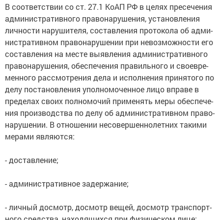
В со­от­вет­ст­вии со ст. 27.1 Ко­АП РФ в це­лях пре­се­че­ния
ад­ми­ни­ст­ра­тив­но­го пра­во­на­ру­ше­ния, ус­та­нов­ле­ния
лич­но­сти на­ру­ши­те­ля, со­став­ле­ния про­то­ко­ла об ад­ми­
ни­ст­ра­тив­ном пра­во­на­ру­ше­нии при не­воз­мож­но­сти его
со­став­ле­ния на мес­те вы­яв­ле­ния ад­ми­ни­ст­ра­тив­но­го
пра­во­на­ру­ше­ния, обес­пе­че­ния пра­виль­но­го и свое­вре­
мен­но­го рас­смот­ре­ния де­ла и ис­пол­не­ния при­ня­то­го по
де­лу по­ста­нов­ле­ния упол­но­мо­чен­ное ли­цо впра­ве в
пре­де­лах сво­их пол­но­мо­чий при­ме­нять ме­ры обес­пе­че­
ния про­из­вод­ст­ва по де­лу об ад­ми­ни­ст­ра­тив­ном пра­во­
на­ру­ше­нии. В от­но­ше­нии не­со­вер­шен­но­лет­них та­ки­ми
ме­ра­ми яв­ля­ют­ся:
- дос­тав­ле­ние;
- ад­ми­ни­ст­ра­тив­ное за­дер­жа­ние;
- лич­ный дос­мотр, дос­мотр ве­щей, дос­мотр транс­порт­
но­го сред­ст­ва, на­хо­дя­щих­ся при фи­зи­че­ском ли­це;