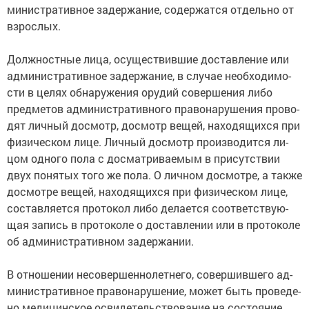
ми­ни­ст­ра­тив­ное за­дер­жа­ние, со­дер­жат­ся от­дель­но от
взрос­лых.
Долж­но­ст­ные ли­ца, осу­ще­ст­вив­шие дос­тав­ле­ние или
ад­ми­ни­ст­ра­тив­ное за­дер­жа­ние, в слу­чае не­об­хо­ди­мо­
сти в це­лях об­на­ру­же­ния ору­дий со­вер­ше­ния ли­бо
пред­ме­тов ад­ми­ни­ст­ра­тив­но­го пра­во­на­ру­ше­ния про­во­
дят лич­ный дос­мотр, дос­мотр ве­щей, на­хо­дя­щих­ся при
фи­зи­че­ском ли­це. Лич­ный дос­мотр про­из­во­дит­ся ли­
цом од­но­го по­ла с дос­мат­ри­вае­мым в при­сут­ст­вии
двух по­ня­тых то­го же по­ла. О лич­ном дос­мот­ре, а так­же
дос­мот­ре ве­щей, на­хо­дя­щих­ся при фи­зи­че­ском ли­це,
со­став­ля­ет­ся про­то­кол ли­бо де­ла­ет­ся со­от­вет­ст­вую­
щая за­пись в про­то­ко­ле о дос­тав­ле­нии или в про­то­ко­ле
об ад­ми­ни­ст­ра­тив­ном за­дер­жа­нии.
В от­но­ше­нии не­со­вер­шен­но­лет­не­го, со­вер­шив­ше­го ад­
ми­ни­ст­ра­тив­ное пра­во­на­ру­ше­ние, мо­жет быть про­ве­де­
но ме­ди­цин­ское ос­ви­де­тель­ст­во­ва­ние на со­стоя­ние