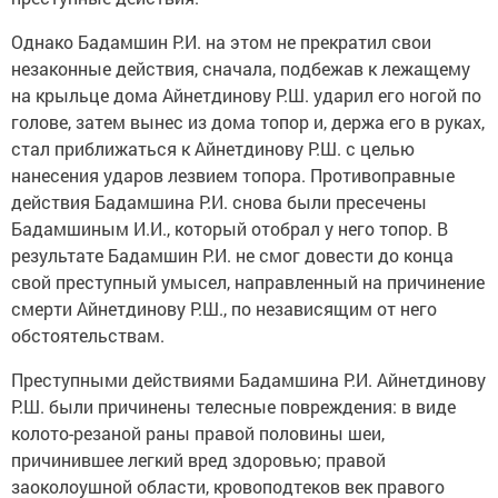
Однако Бадамшин Р.И. на этом не прекратил свои
незаконные действия, сначала, подбежав к лежащему
на крыльце дома Айнетдинову Р.Ш. ударил его ногой по
голове, затем вынес из дома топор и, держа его в руках,
стал приближаться к Айнетдинову Р.Ш. с целью
нанесения ударов лезвием топора. Противоправные
действия Бадамшина Р.И. снова были пресечены
Бадамшиным И.И., который отобрал у него топор. В
результате Бадамшин Р.И. не смог довести до конца
свой преступный умысел, направленный на причинение
смерти Айнетдинову Р.Ш., по независящим от него
обстоятельствам.
Преступными действиями Бадамшина Р.И. Айнетдинову
Р.Ш. были причинены телесные повреждения: в виде
колото-резаной раны правой половины шеи,
причинившее легкий вред здоровью; правой
заоколоушной области, кровоподтеков век правого