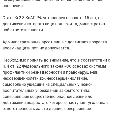
опь­я­не­ния.
Стать­ей 2.3 Ко­АП РФ ус­та­нов­лен воз­раст - 16 лет, по
дос­ти­же­нии ко­то­ро­го ли­цо под­ле­жит ад­ми­ни­ст­ра­тив­
ной от­вет­ст­вен­но­сти.
Административный арест лиц, не достигших возраста
восемнадцати лет, не допускается.
Необходимо принять во внимание, что в соответствии с
ч. 4 ст. 22 Федерального закона «Об основах системы
профилактики безнадзорности и правонарушений
несовершеннолетних», несовершеннолетние,
самовольно ушедшие из специальных учебно-
воспитательных учреждений закрытого типа;
совершившие общественно опасное деяние до
достижения возраста, с которого наступает уголовная
ответственность за это деяние; совершившие