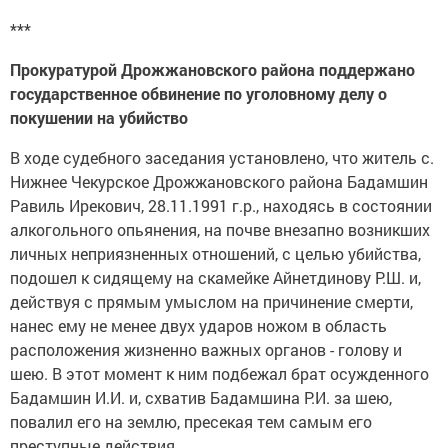
***
Прокуратурой Дрожжановского района поддержано
государственное обвинение по уголовному делу о
покушении на убийство
В ходе судебного заседания установлено, что житель с.
Нижнее Чекурское Дрожжановского района Бадамшин
Равиль Ирекович, 28.11.1991 г.р., находясь в состоянии
алкогольного опьянения, на почве внезапно возникших
личных неприязненных отношений, с целью убийства,
подошел к сидящему на скамейке Айнетдинову Р.Ш. и,
действуя с прямым умыслом на причинение смерти,
нанес ему не менее двух ударов ножом в область
расположения жизненно важных органов - голову и
шею. В этот момент к ним подбежал брат осужденного
Бадамшин И.И. и, схватив Бадамшина Р.И. за шею,
повалил его на землю, пресекая тем самым его
преступные действия.