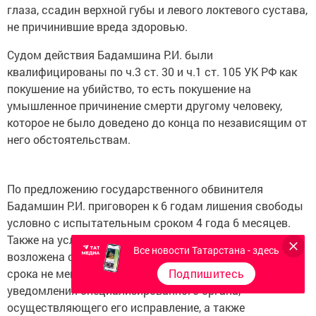
глаза, ссадин верхной губы и левого локтевого сустава,
не причинившие вреда здоровью.
Судом действия Бадамшина Р.И. были
квалифицированы по ч.3 ст. 30 и ч.1 ст. 105 УК РФ как
покушение на убийство, то есть покушение на
умышленное причинение смерти другому человеку,
которое не было доведено до конца по независящим от
него обстоятельствам.
По предложению государственного обвинителя
Бадамшин Р.И. приговорен к 6 годам лишения свободы
условно с испытательным сроком 4 года 6 месяцев.
Также на условно осужденного Бадамшина Р.И.
Все новости Татарстана - здесь
возложена обязанность в течение испытательного
срока не менять место постоянного жительства без
Подпишитесь
уведомления специализированного органа,
осуществляющего его исправление, а также