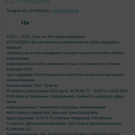
Телефон АО «ТАТМЕДИА»:
(843) 222 09 84
16+
© 2011 - 2026. Туган як. Все права защищены.
© ТАТМЕДИА. Все материалы, размещенные на сайте, защищены
законом.
Перепечатка, воспроизведение и распространение в любом объеме
информации,
размещенной на сайте, возможна только с письменного согласия
редакций СМИ.
При поддержке Республиканского агентства по печати и массовым
коммуникациям.
Наименование СМИ: Туган як
№ записи о регистрации СМИ, дата: Эл № ФС 77 - 78420 от 29.05.2020
СМИ зарегистрированно Федеральной службой по надзору в сфере
связи,
информационных технологий и массовых коммуникаций
ФИО главного редактора: Фаизова Гулия Вакифовна
Адрес редакции: 422470, Российская Федерация, Республика
Татарстан, Дрожжановский район, село Старое Дрожжаное улица
А.Абязова, д.5
Телефон редакции: Тел.: 8 (843-75) 2-26-42 Факс: 8 (843-75) 2-23-43