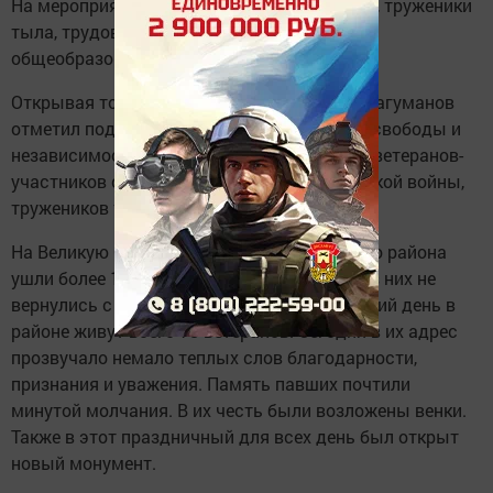
На мероприятии приняли участие ветераны, труженики
тыла, трудовые коллективы, учащиеся
общеобразовательных школ.
Открывая торжество глава района Тимур Нагуманов
отметил подвиги советских солдат во имя свободы и
независимости Родины, горячо поздравил ветеранов-
участников самой кровопролитной и жестокой войны,
тружеников тыла с днём Победы.
На Великую Отечественную войну из нашего района
ушли более 14 тысяч человек, более 7000 из них не
вернулись с полей сражений. На сегодняшний день в
районе живут всего 78 ветеранов. Сегодня в их адрес
прозвучало немало теплых слов благодарности,
признания и уважения. Память павших почтили
минутой молчания. В их честь были возложены венки.
Также в этот праздничный для всех день был открыт
новый монумент.