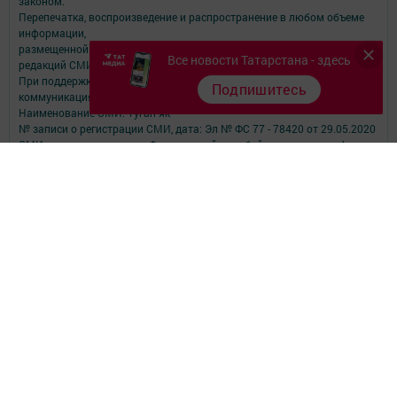
законом.
Перепечатка, воспроизведение и распространение в любом объеме
информации,
размещенной на сайте, возможна только с письменного согласия
Все новости Татарстана - здесь
редакций СМИ.
При поддержке Республиканского агентства по печати и массовым
Подпишитесь
коммуникациям.
Наименование СМИ: Туган як
№ записи о регистрации СМИ, дата: Эл № ФС 77 - 78420 от 29.05.2020
СМИ зарегистрированно Федеральной службой по надзору в сфере
связи,
информационных технологий и массовых коммуникаций
ФИО главного редактора: Фаизова Гулия Вакифовна
Адрес редакции: 422470, Российская Федерация, Республика
Татарстан, Дрожжановский район, село Старое Дрожжаное улица
А.Абязова, д.5
Телефон редакции: Тел.: 8 (843-75) 2-26-42 Факс: 8 (843-75) 2-23-43
Для сообщений о фактах коррупции электронная почта редакции:
tuganyak@bk.ru
Учредитель СМИ: АО «ТАТМЕДИА»
Антикоррупционная политика
АО «ТАТМЕДИА» использует «cookie»
для персонализации сервисов и
удобства пользователей сайтом.
Использование «cookie» можно отменить в настройках браузера.