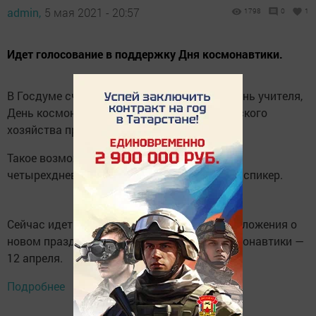
admin,
5 мая 2021 - 20:57
1798
0
1
Идет голосование в поддержку Дня космонавтики.
В Госдуме считают возможным сделать День учителя,
День космонавтики и День работника сельского
хозяйства праздничными днями
Такое возможно при условии перехода на
четырехдневную рабочую неделю, добавил спикер.
Сейчас идет голосование в поддержку предложения о
новом праздничном выходном в День космонавтики —
12 апреля.
Подробнее