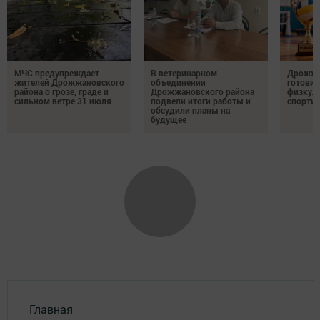
МЧС предупреждает
В ветеринарном
Дрожжа
жителей Дрожжановского
объединении
готовит
района о грозе, граде и
Дрожжановского района
физкул
сильном ветре 31 июля
подвели итоги работы и
спорти
обсудили планы на
будущее
Главная