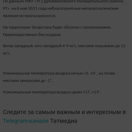
По данным МКУ «УГЗ Дрожжановского муниципального района
РТ» на 6 мая 2021 года неблагоприятные метеорологические
явления не прогнозируются
.
На территории Татарстана будет облачно с прояснениями.
Преимущественно без осадков.
Ветер западный, юго-западный 4-9 м/с, местами порывами до 12
м/с.
Минимальная температура воздуха ночью +2..+4˚, на почве
местами заморозки до -1˚.
Максимальная температура воздуха днем +17..+19˚.
Следите за самым важным и интересным в
Telegram-канале
Татмедиа