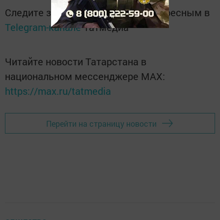
Следите за самым важным и интересным в
Telegram-канале
Татмедиа
Читайте новости Татарстана в
национальном мессенджере MАХ:
https://max.ru/tatmedia
Перейти на страницу новости