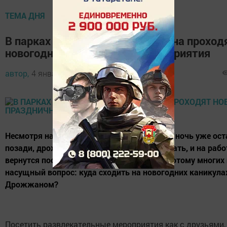
ТЕМА ДНЯ
В парках Дрожжановского района проход
новогодние праздничные мероприятия
автор,
4 января 2018 - 15:36
Несмотря на то, что волшебная новогодняя ночь уже ост
позади, дрожжановцы продолжают отдыхать, и на раб
вернутся после восьмого января. Именно потому многих 
насущный вопрос: куда сходить на новогодних каникула
Дрожжаном?
Посетить развлекательные мероприятия как с друзьями, 