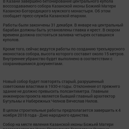
В Казани завершено бетонирование центрального купола
воссоздаваемого собора Казанской иконы Божией Матери
Казанско-Богородицкого мужского монастыря. Об этом
сообщает пресс-служба Казанской епархии.
Работы были закончены 31 декабря. В январе на центральный
барабан должны быть установлены главка и крест. В скором
времени должна состояться заливка четырех оставшихся
куполов.
Кроме того, сейчас ведутся работы по созданию трехъярусного
иконостаса собора, высота которого составит около 15 метров.
Внутреннее убранство будет выполнено в соответствии с
сохранившимися документами.
Новый собор будет повторять старый, разрушенный
советскими властями в 1930-е годы. Отклонение от прежнего
здание не должно превысить полсантиметра. Главным
инженером проекта является бывший главный архитектор
Бугульмы и Набережных Челнов Вячеслав Нилов.
В целом строительные работы предполагается завершить к 4
ноября 2018 года - Дню народного единства.
Собор на месте явления Казанской иконы Божьей Матери