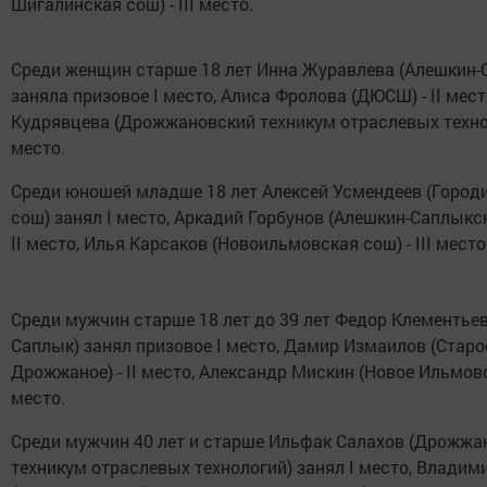
Шигалинская сош) - III место.
Среди женщин старше 18 лет Инна Журавлева (Алешкин-
заняла призовое I место, Алиса Фролова (ДЮСШ) - II мест
Кудрявцева (Дрожжановский техникум отраслевых техноло
место.
Среди юношей младше 18 лет Алексей Усмендеев (Горо
сош) занял I место, Аркадий Горбунов (Алешкин-Саплыкск
II место, Илья Карсаков (Новоильмовская сош) - III место
Среди мужчин старше 18 лет до 39 лет Федор Клементьев
Саплык) занял призовое I место, Дамир Измаилов (Старо
Дрожжаное) - II место, Александр Мискин (Новое Ильмово) 
место.
Среди мужчин 40 лет и старше Ильфак Салахов (Дрожжа
техникум отраслевых технологий) занял I место, Владим