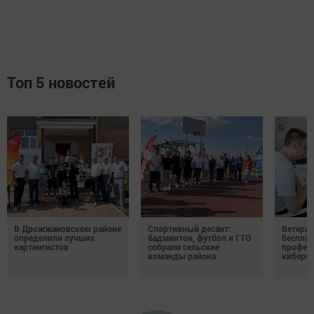
Топ 5 новостей
В Дрожжановском районе
Спортивный десант:
Ветера
определили лучших
бадминтон, футбол и ГТО
бесплат
картингистов
собрали сельские
профес
команды района
киберб