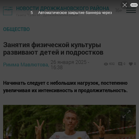
НОВОСТИ ДРОЖЖАНОВСКОГО РАЙОНА
16+
4
Автоматическое закрытие баннера через
Газета "Туган як" - Дрожжановский район
ОБЩЕСТВО
Занятия физической культуры
развивают детей и подростков
26 января 2025 -
Римма Мавлютова,
632
0
0
16:38
Начинать следует с небольших нагрузок, постепенно
увеличивая их интенсивность и продолжительность.