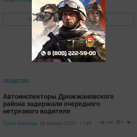
Перейти на страницу новости
ОБЩЕСТВО
Автоинспекторы Дрожжановского
района задержали очередного
нетрезвого водителя
Гулия Фаизова,
26 января 2025 - 11:48
1295
0
1