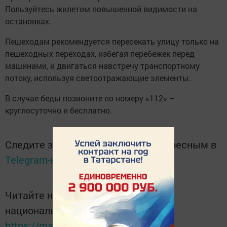
Пользуйтесь жилетом повышенной видимости на
остановках.
Пешеходам рекомендуется пересекать улицу только на
пешеходных переходах, избегая перебежек перед
машинами, и двигаться навстречу транспортному
потоку, используя светоотражающие элементы.
В случае беды позвоните по номеру «112» –
круглосуточно и бесплатно.
Следите за самым важным и интересным в
Telegram-канале
Татмедиа
Читайте новости Татарстана в
национальном мессенджере MАХ:
https://max.ru/tatmedia