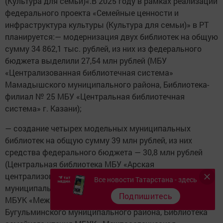
(Культура для семьи)«.В 2025 году в рамках реализации
федерального проекта «Семейные ценности и
инфраструктура культуры (Культура для семьи)» в РТ
планируется:— модернизация двух библиотек на общую
сумму 34 862,1 тыс. рублей, из них из федерального
бюджета выделили 27,54 млн рублей (МБУ
«Централизованная библиотечная система»
Мамадышского муниципального района, Библиотека-
филиал № 25 МБУ «Центральная библиотечная
система» г. Казани);
— создание четырех модельных муниципальных
библиотек на общую сумму 39 млн рублей, из них
средства федерального бюджета — 30,8 млн рублей
(Центральная библиотека МБУ «Арская
централизованная библиотечная система» Арского
Все новости Татарстана - здесь
муниципального района, Библиотека Дружбы народов
Подпишитесь
МБУК «Межпоселенческая центральная библиотека»
Бугульминского муниципального района, Библиотека