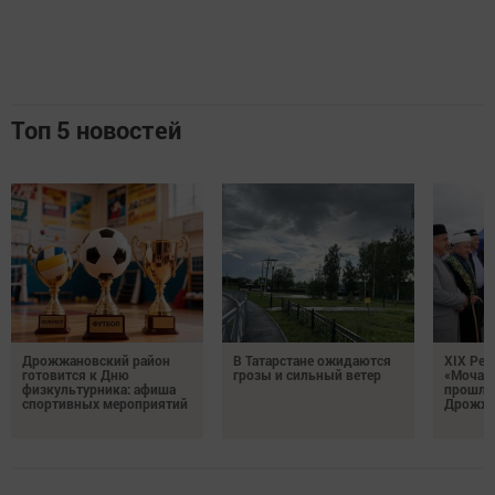
Топ 5 новостей
Дрожжановский район
В Татарстане ожидаются
XIX Рел
готовится к Дню
грозы и сильный ветер
«Мочале
физкультурника: афиша
прошли
спортивных мероприятий
Дрожжа