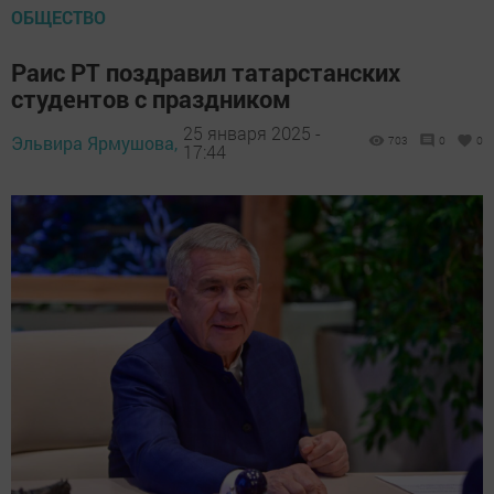
ОБЩЕСТВО
Раис РТ поздравил татарстанских
студентов с праздником
25 января 2025 -
Эльвира Ярмушова,
703
0
0
17:44