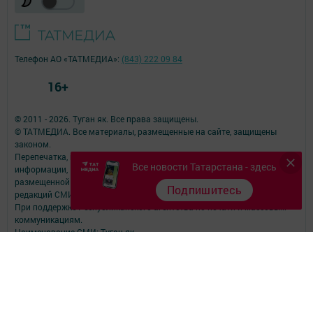
Телефон АО «ТАТМЕДИА»:
(843) 222 09 84
16+
© 2011 - 2026. Туган як. Все права защищены.
© ТАТМЕДИА. Все материалы, размещенные на сайте, защищены
законом.
Перепечатка, воспроизведение и распространение в любом объеме
Все новости Татарстана - здесь
информации,
размещенной на сайте, возможна только с письменного согласия
Подпишитесь
редакций СМИ.
При поддержке Республиканского агентства по печати и массовым
коммуникациям.
Наименование СМИ: Туган як
№ записи о регистрации СМИ, дата: Эл № ФС 77 - 78420 от 29.05.2020
СМИ зарегистрированно Федеральной службой по надзору в сфере
связи,
информационных технологий и массовых коммуникаций
ФИО главного редактора: Фаизова Гулия Вакифовна
Адрес редакции: 422470, Российская Федерация, Республика