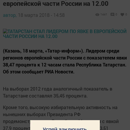
европейской части России на 12.00
автор,
18 марта 2018 - 14:58
1441
0
0
(Казань, 18 марта, «Татар-информ»). Лидером среди
регионов европейской части России с показателем явки
38,47 процента к 12 часам стала Республика Татарстан.
Об этом сообщает РИА Новости.
На выборах 2012 года аналогичный показатель в
Татарстане составлял 35,45 процента.
Кроме того, высокую избирательную активность на
нынешних выборах Президента РФ
продемонстрировали Республика Мордовия с явкой
37,9 процента и Брянская область с явкой 33,51