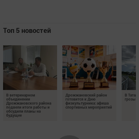
Топ 5 новостей
В ветеринарном
Дрожжановский район
В Татар
объединении
готовится к Дню
грозы и
Дрожжановского района
физкультурника: афиша
подвели итоги работы и
спортивных мероприятий
обсудили планы на
будущее