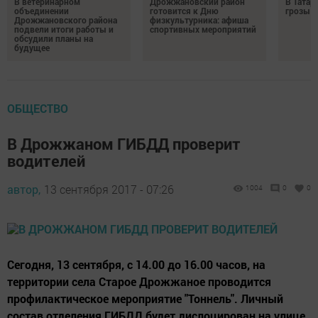
В ветеринарном
Дрожжановский район
В Татар
объединении
готовится к Дню
грозы и
Дрожжановского района
физкультурника: афиша
подвели итоги работы и
спортивных мероприятий
обсудили планы на
будущее
ОБЩЕСТВО
В Дрожжаном ГИБДД проверит
водителей
автор,
13 сентября 2017 - 07:26
1004
0
0
Сегодня, 13 сентября, с 14.00 до 16.00 часов, на
территории села Старое Дрожжаное проводится
профилактическое мероприятие "Тоннель". Личный
состав отделения ГИБДД будет дислоцирован на улице