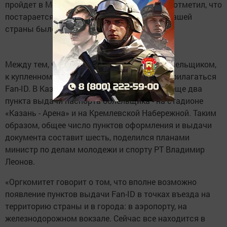
пройдет в Москве 1 декабря. Вице-премьер отметил, что
постарается, чтобы билетов для граждан нашей
страны было больше.
Между тем, чтобы стать полноправным болельщиком,
к купленному билету обязательно должен прилагаться
Fan-ID. В Казани дополнительно откроется еще два
пункта выдачи паспорта болельщика - на стадионе
«Казань - Арена» и на Кремлевской Набережной. Таким
образом, общее число пунктов оформления и выдачи
документа составит шесть, поделился планами
министр по делам молодежи и спорту РТ Владимир
Леонов.
«Оргкомитет говорит о том, что вполне возможно
появление пунктов выдачи Fan-ID в точках въезда на
территорию страны и в города: в аэропорту, на
железнодорожном вокзале. Сейчас все находится в