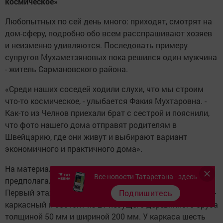
космическое»
Любопытных по сей день много: приходят, смотрят на
дом-сферу, подробно обо всем расспрашивают хозяев
и неизменно удивляются. Последовать примеру
супругов Мухаметзяновых пока решился один мужчина
- житель Сармановского района.
«Среди наших соседей ходили слухи, что мы строим
что-то космическое, - улыбается Факия Мухтаровна. -
Как-то из Челнов приехали брат с сестрой и пояснили,
что фото нашего дома отправят родителям в
Швейцарию, где они живут и выбирают вариант
экономичного и практичного дома».
На материалах челнинцы решили не экономить - дом
Все новости Татарстана - здесь
предполагался для долгосрочного проживания.
Первый этаж построен с помощью газобетона, второй -
Подпишитесь
каркасный и состоит из 21 несущего деревянного бруса
толщиной 50 мм и шириной 200 мм. У каркаса шесть