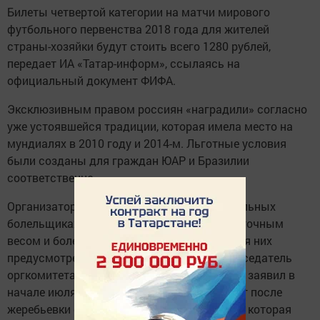
Билеты четвертой категории на матчи мирового
футбольного первенства 2018 года для жителей
страны-хозяйки будут стоить всего 1280 рублей,
передает ИА «Татар-информ», ссылаясь на
официальный документ ФИФА.
Эксклюзивным правом россиян «наградили» согласно
уже устоявшейся традиции, которая имела место на
мундиалях в 2010 году и 2014-м. Льготные условия
были созданы для граждан ЮАР и Бразилии
соответственно.
Организаторы позаботились и о маломобильных
болельщиках, почитателях футбола с избыточным
весом и болельщиках с инвалидностью. Для них
предусмотрены специальные билеты.Председатель
оргкомитета «Россия -2018» Виталий Мутко заявил в
начале июля, что продажа билетов стартует после
жеребьевки финальной стадии чемпионата, которая