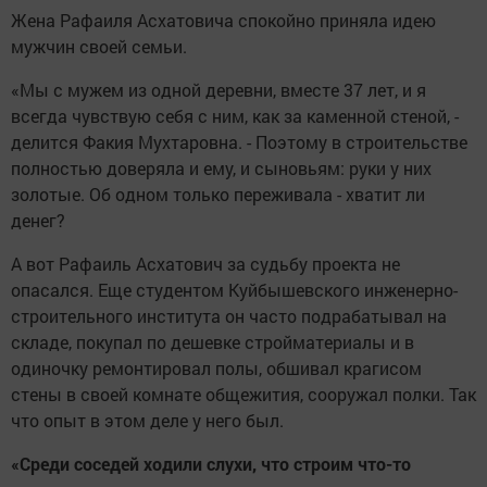
Жена Рафаиля Асхатовича спокойно приняла идею
мужчин своей семьи.
«Мы с мужем из одной деревни, вместе 37 лет, и я
всегда чувствую себя с ним, как за каменной стеной, -
делится Факия Мухтаровна. - Поэтому в строительстве
полностью доверяла и ему, и сыновьям: руки у них
золотые. Об одном только переживала - хватит ли
денег?
А вот Рафаиль Асхатович за судьбу проекта не
опасался. Еще студентом Куйбышевского инженерно-
строительного института он часто подрабатывал на
складе, покупал по дешевке стройматериалы и в
одиночку ремонтировал полы, обшивал крагисом
стены в своей комнате общежития, сооружал полки. Так
что опыт в этом деле у него был.
«Среди соседей ходили слухи, что строим что-то