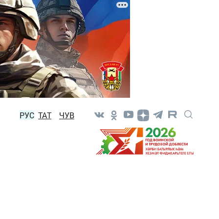
РУС
ТАТ
ЧУВ