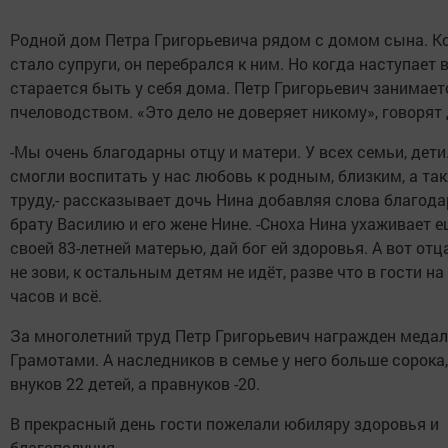
Родной дом Петра Григорьевича рядом с домом сына. Ко
стало супруги, он перебрался к ним. Но когда наступает в
старается быть у себя дома. Петр Григорьевич занимает
пчеловодством. «Это дело не доверяет никому», говорят 
-Мы очень благодарны отцу и матери. У всех семьи, дети
смогли воспитать у нас любовь к родным, близким, а так
труду,- рассказывает дочь Нина добавляя слова благод
брату Василию и его жене Нине. -Сноха Нина ухаживает е
своей 83-летней матерью, дай бог ей здоровья. А вот отц
не зови, к остальным детям не идёт, разве что в гости на
часов и всё.
За многолетний труд Петр Григорьевич награжден меда
Грамотами. А наследников в семье у него больше сорока,
внуков 22 детей, а правнуков -20.
В прекрасный день гости пожелали юбиляру здоровья и
благополучия.