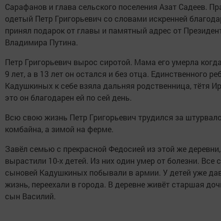
Сарафанов и глава сельского поселения Азат Садеев. П
одетый Петр Григорьевич со словами искренней благод
принял подарок от главы и памятный адрес от Президен
Владимира Путина.
Петр Григорьевич вырос сиротой. Мама его умерла когд
9 лет, а в 13 лет он остался и без отца. Единственного ре
Кадушкиных к себе взяла дальняя родственница, тётя Ир
это он благодарен ей по сей день.
Всю свою жизнь Петр Григорьевич трудился за штурвал
комбайна, а зимой на ферме.
Завёл семью с прекрасной Федосией из этой же деревни,
вырастили 10-х детей. Из них один умер от болезни. Все 
сыновей Кадушкиных побывали в армии. У детей уже да
жизнь, переехали в города. В деревне живёт старшая доч
сын Василий.