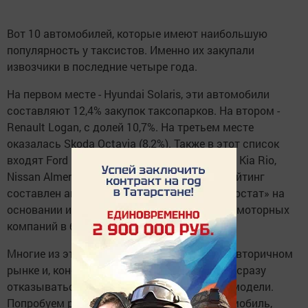
Вот 10 автомобилей, которые имеют наибольшую
популярность у таксистов. Именно их закупали
извозчики в последние четыре года.
На первом месте - Hyundai Solaris, эти автомобили
составляют 12,4% закупок таксопарков. На втором -
Renault Logan, с долей 10,7%. На третьем месте
оказалась Skoda Octavia (8,2%). Также в этот список
входят Ford Focus и Galaxy, Volkswagen Polo, Kia Rio,
Nissan Almera, Lada Granta и Lifan Solano. Рейтинг
составлен аналитическим агентством «Автостат» на
основании исследования закупок 100 таксомоторных
компаний в более 70 регионов России.
Многие из этих автомобилей популярны на вторичном
рынке и, конечно, эта статистика - не повод сразу
отказываться от покупки приглянувшейся модели.
Попробуем разобраться, как выявить автомобиль,