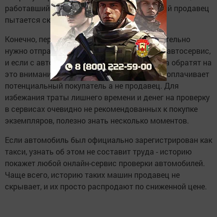
работавший в такси, если недобросовестный продавец
пытается скрыть его историю.
Конечно, перед покупкой автомобиль обязательно
нужно отправить на осмотр в проверенный автосервис,
и если с автомобилем что-то не так, мастера обратят на
это внимание. Но принято, что диагностику оплачивает
потенциальный покупатель а не продавец. Для
избежания траты лишнего времени и денег на проверку
в сервисах очевидно не рекомендованных к покупке
экземпляров, полезно знать несколько моментов.
Если автомобиль был официально зарегистрирован как
такси, узнать об этом не составит труда - историю
покажет любой онлайн-сервис проверки автомобилей.
Чаще всего, историю таких машин продавец не
скрывает, и их просто распродают по сниженной цене.