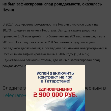
не был зафиксирован спад рождаемости, оказалась
Чечня
В 2017 году уровень рождаемости в России снизился сразу на
10,7%, следует из отчета Росстата. За год в стране родились
примерно 1,69 млн детей, что более чем на 203 тыс. меньше, чем в
2016-м. По этому показателю 2017-й оказался худшим годом
последнего десятилетия; в последний раз меньше новорожденных в
России было зафиксировано лишь в 2007 году (1,61 млн).
Единственным регионом страны, где не был зафиксирован спад
рождаемости, оказалась Чечня.
Следите за самым важным и интересным в
Telegram-канале
Татмедиа