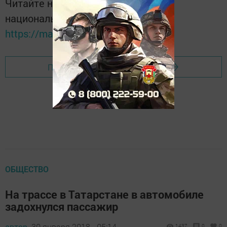
Читайте новости Татарстана в
национальном мессенджере MАХ:
https://max.ru/tatmedia
Перейти на страницу новости
ОБЩЕСТВО
На трассе в Татарстане в автомобиле
задохнулся пассажир
автор,
30 января 2018 - 05:14
1437
0
0