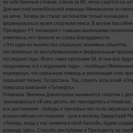
их собственным словам, слегка за 60, легко садятся на шп
Для местной волейбольной команды Минниханов оставил
на мяче. Теперь он станет экспонатом только начавшего
формироваться музея спорткомплекса. В малом бассейне
Президент РТ поговорил с самыми маленькими посетите
комплекса, его тронули их слова благодарности.
«Это один из множества социально значимых объектов,
построенных по республиканским и федеральным програ
последние годы. Всего таких программ 39. И они все буду
продолжены и в следующем году», - пообещал Миннихано
подчеркнул, что серьезную помощь в реализации этих пр
оказывает бизнес Татарстана. Так, строить агрызский «О
помогала компания «Татнефть».
Пловчиха Эвелина Давлетшина занимается спортом с детс
тренироваться ей уже десять лет приходилось в Ижевске. 
все достижения - победы и призовые места на окружных 
всероссийских состязаниях - шли в копилку Удмуртской Ре
«Теперь, когда у нас появился свой бассейн, будем созда
команду здесь. Спасибо республике и Президенту за такой