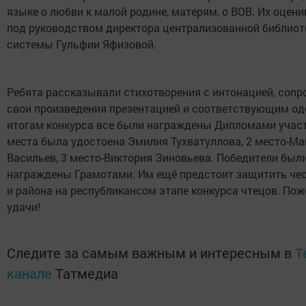
языке о любви к малой родине, матерям, о ВОВ. Их оцен
под руководством директора централизованной библиот
системы Гульфии Яфизовой.
Ребята рассказывали стихотворения с интонацией, сопр
свои произведения презентацией и соответствующим од
итогам конкурса все были награждены Дипломами участн
места была удостоена Эмилия Тухватуллова, 2 место-М
Васильев, 3 место-Виктория Зиновьева. Победители был
награждены Грамотами. Им ещё предстоит защитить че
и района на республикансом этапе конкурса чтецов. По
удачи!
Следите за самым важным и интересным в
T
канале
Татмедиа