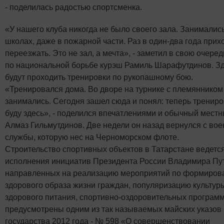
- поделилась радостью спортсменка.
«У нашего клуба никогда не было своего зала. Занималис
школах, даже в пожарной части. Раз в один-два года прих
переезжать. Это не зал, а мечта», - заметил в свою очере
по национальной борьбе курэш Рамиль Шарафутдинов. З
будут проходить тренировки по рукопашному бою.
«Тренировался дома. Во дворе на турнике с племяннико
занимались. Сегодня зашел сюда и понял: теперь тренир
буду здесь», - поделился впечатлениями и обычный мест
Алмаз Гильмутдинов. Две недели он назад вернулся с во
службы, которую нес на Черноморском флоте.
Строительство спортивных объектов в Татарстане ведется
исполнения инициатив Президента России Владимира Пу
направленных на реализацию мероприятий по формиров
здорового образа жизни граждан, популяризацию культур
здорового питания, спортивно-оздоровительных программ
предусмотрены одним из так называемых майских указов
государства 2012 года - № 598 «О совершенствовании