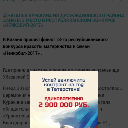
В Казани прошёл финал 13-го республиканского
конкурса красоты материнства и семьи
«Нечкэбил-2017» .
Где приняла участие и дошла до финала учительница
Убеевской СОШ Наталья Куракина.
Вчера 30 ноября подвели итоги конкурса и состоялась
церемония награждения финалистов. Наталья
Куракина заняла почётное 3 место, а также стала
обладательницей титулов «Энже Нечкэбил» и
«Хранительница ценностей». Награждена
Благодарностью Министерства образования РТ ,