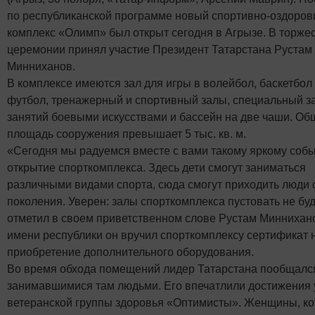
по республиканской программе новый спортивно-оздоро
комплекс «Олимп» был открыт сегодня в Агрызе. В торже
церемонии принял участие Президент Татарстана Рустам
Минниханов.
В комплексе имеются зал для игры в волейбол, баскетбол
футбол, тренажерный и спортивный залы, специальный з
занятий боевыми искусствами и бассейн на две чаши. Об
площадь сооружения превышает 5 тыс. кв. м.
«Сегодня мы радуемся вместе с вами такому яркому собы
открытие спорткомплекса. Здесь дети смогут заниматься
различными видами спорта, сюда смогут приходить люди 
поколения. Уверен: залы спорткомплекса пустовать не буду
отметил в своем приветственном слове Рустам Миннихано
имени республики он вручил спорткомплексу сертификат 
приобретение дополнительного оборудования.
Во время обхода помещений лидер Татарстана пообщалс
занимавшимися там людьми. Его впечатлили достижения 
ветеранской группы здоровья «Оптимисты». Женщины, ко