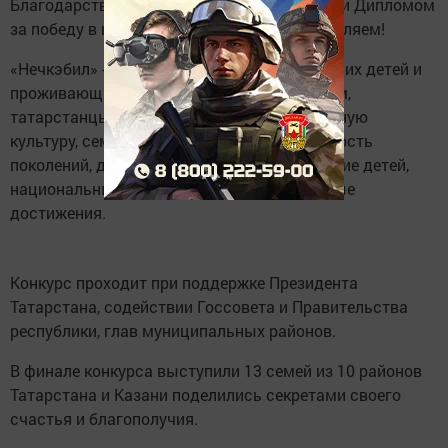
Благодарственным письмом Госсовета РТ и Дипломом
за победу в интернет голосовании. Поздравляем!
«Нечкэбил» - это конкурс для семей, имеющих детей и
проживающих в республике. Участвуя в нем,
татарстанцы демонстрируют внутрисемейную
культуру, семейные ценности, преемственность
поколений, духовно-нравственное воспитание детей,
национальные традиции, профессиональные
достижения.
Конкурс проходит при поддержке Президента
Татарстана, содействии Госсовета и Правительства
республики, глав муниципальных районов.
В финале конкурса выступили 13 семей из 10 районов
Татарстана и Казани поделились секретами своего
счастья и благополучия.