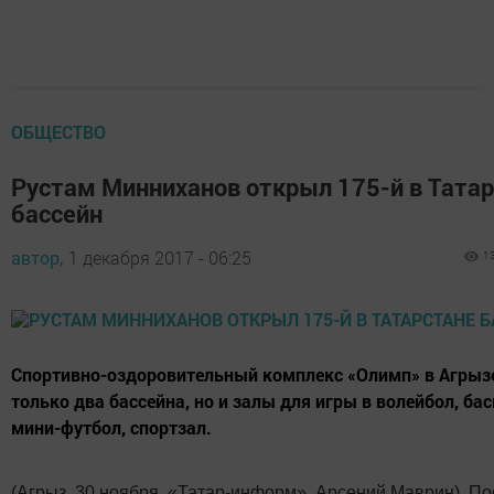
ОБЩЕСТВО
Рустам Минниханов открыл 175-й в Тата
бассейн
автор,
1 декабря 2017 - 06:25
1
Спортивно-оздоровительный комплекс «Олимп» в Агрызе
только два бассейна, но и залы для игры в волейбол, бас
мини-футбол, спортзал.
(Агрыз, 30 ноября, «Татар-информ», Арсений Маврин). П