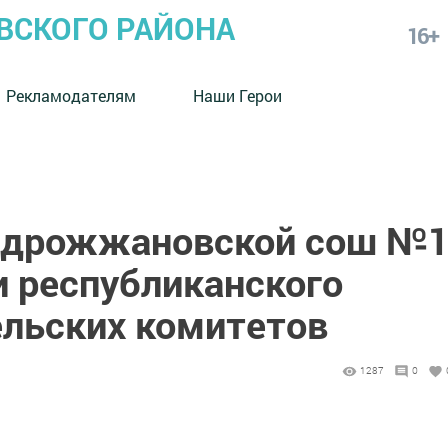
СКОГО РАЙОНА
16+
Рекламодателям
Наши Герои
одрожжановской сош №
и республиканского
ельских комитетов
1287
0