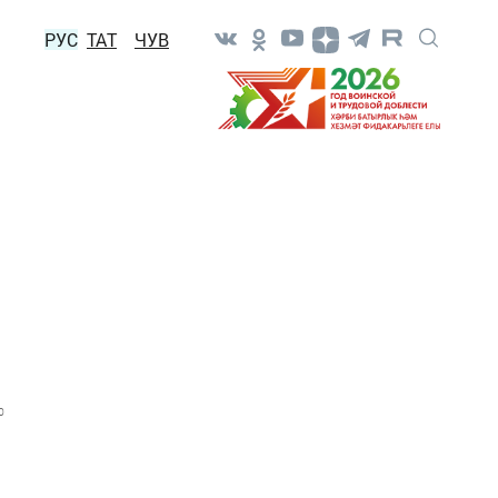
РУС
ТАТ
ЧУВ
1
0