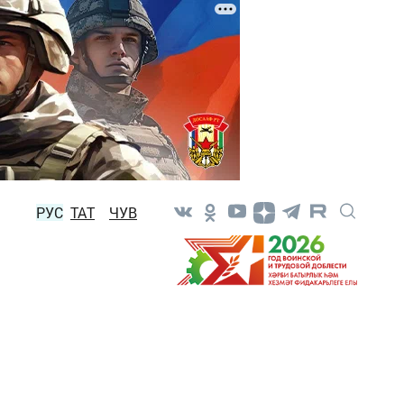
РУС
ТАТ
ЧУВ