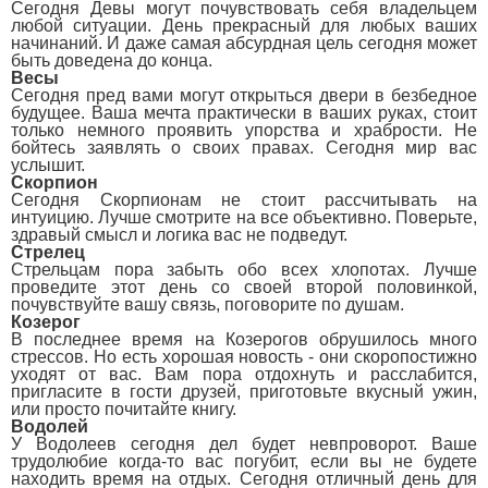
Сегодня Девы могут почувствовать себя владельцем
любой ситуации. День прекрасный для любых ваших
начинаний. И даже самая абсурдная цель сегодня может
быть доведена до конца.
Весы
Сегодня пред вами могут открыться двери в безбедное
будущее. Ваша мечта практически в ваших руках, стоит
только немного проявить упорства и храбрости. Не
бойтесь заявлять о своих правах. Сегодня мир вас
услышит.
Скорпион
Сегодня Скорпионам не стоит рассчитывать на
интуицию. Лучше смотрите на все объективно. Поверьте,
здравый смысл и логика вас не подведут.
Стрелец
Стрельцам пора забыть обо всех хлопотах. Лучше
проведите этот день со своей второй половинкой,
почувствуйте вашу связь, поговорите по душам.
Козерог
В последнее время на Козерогов обрушилось много
стрессов. Но есть хорошая новость - они скоропостижно
уходят от вас. Вам пора отдохнуть и расслабится,
пригласите в гости друзей, приготовьте вкусный ужин,
или просто почитайте книгу.
Водолей
У Водолеев сегодня дел будет невпроворот. Ваше
трудолюбие когда-то вас погубит, если вы не будете
находить время на отдых. Сегодня отличный день для