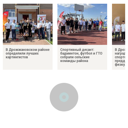
В Дрожжановском районе
Спортивный десант:
В Дрож
определили лучших
бадминтон, футбол и ГТО
награди
картингистов
собрали сельские
спортсм
команды района
преддв
физкул