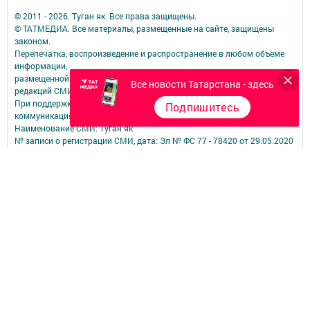
© 2011 - 2026. Туган як. Все права защищены.
© ТАТМЕДИА. Все материалы, размещенные на сайте, защищены
законом.
Перепечатка, воспроизведение и распространение в любом объеме
информации,
размещенной на сайте, возможна только с письменного согласия
Все новости Татарстана - здесь
редакций СМИ.
При поддержке Республиканского агентства по печати и массовым
Подпишитесь
коммуникациям.
Наименование СМИ: Туган як
№ записи о регистрации СМИ, дата: Эл № ФС 77 - 78420 от 29.05.2020
СМИ зарегистрированно Федеральной службой по надзору в сфере
связи,
информационных технологий и массовых коммуникаций
ФИО главного редактора: Фаизова Гулия Вакифовна
Адрес редакции: 422470, Российская Федерация, Республика
Татарстан, Дрожжановский район, село Старое Дрожжаное улица
А.Абязова, д.5
Телефон редакции: Тел.: 8 (843-75) 2-26-42 Факс: 8 (843-75) 2-23-43
Для сообщений о фактах коррупции электронная почта редакции:
tuganyak@bk.ru
Учредитель СМИ: АО «ТАТМЕДИА»
Антикоррупционная политика