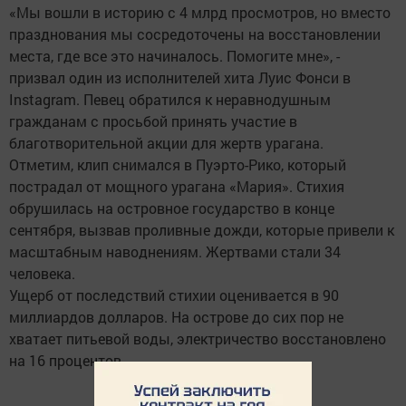
«Мы вошли в историю с 4 млрд просмотров, но вместо
празднования мы сосредоточены на восстановлении
места, где все это начиналось. Помогите мне», -
призвал один из исполнителей хита Луис Фонси в
Instagram. Певец обратился к неравнодушным
гражданам с просьбой принять участие в
благотворительной акции для жертв урагана.
Отметим, клип снимался в Пуэрто-Рико, который
пострадал от мощного урагана «Мария». Стихия
обрушилась на островное государство в конце
сентября, вызвав проливные дожди, которые привели к
масштабным наводнениям. Жертвами стали 34
человека.
Ущерб от последствий стихии оценивается в 90
миллиардов долларов. На острове до сих пор не
хватает питьевой воды, электричество восстановлено
на 16 процентов.