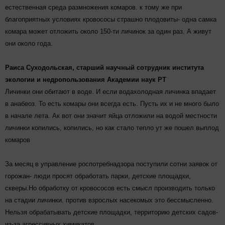
естественная среда размножения комаров. к тому же при
благоприятных условиях кровососы страшно плодовиты- одна самка
комара может отложить около 150-ти личинок за один раз. А живут
они около года.
Раиса Суходольская, старший научный сотрудник института
экологии и недропользования Академии наук РТ
Личинки они обитают в воде. И если водахолодная личинка впадает
в анабеоз. То есть комары они всегда есть. Пусть их и не много было
в начале лета. Ак вот они значит яйца отложили на водой местности
личинки копились, копились, но как стало тепло ут же пошел выплод
комаров
За месяц в управление роспотребнадзора поступили сотни заявок от
горожан- люди просят обработать парки, детские площадки,
скверы.Но обработку от кровососов есть смысл производить только
на стадии личинки. против взрослых насекомых это бессмысленно.
Нельзя обрабатывать детские площадки, территорию детских садов-
из-за агрессивных химикатов.