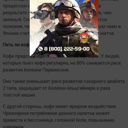
процессом обработки листьев. Черный чай в
результате теряет больше полезных веществ, чем
зеленый. Следовательно, зеленый чай является
полезнее, чем черный. Также самым полезным чаем в
Японии считается порошковый зеленый чай матча.
Пить ли кофе?
Кофе предотвращает генетические мутации. У людей,
которые пьют кофе регулярно, на 80% снижается риск
развития болезни Паркинсона.
Оно также уменьшает риск развития сахарного диабета
2 типа, защищает от болезни Альцгеймера и рака
толстой кишки.
С другой стороны, кофе имеет вредное воздействие.
Чрезмерное потребление данного напитка может
привести к бессоннице, головной боли, повышению
давления.