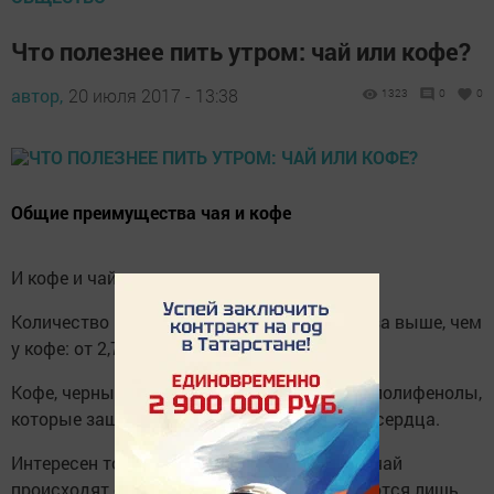
Что полезнее пить утром: чай или кофе?
автор,
20 июля 2017 - 13:38
1323
0
0
Общие преимущества чая и кофе
И кофе и чай содержат антиоксиданты.
Количество кофеина в черном чае в два раза выше, чем
у кофе: от 2,7 до 4,1% от 1,13 до 2,3%.
Кофе, черный чай и зеленый чай содержат полифенолы,
которые защищают от рака и заболеваний сердца.
Интересен тот факт, что зеленый и черный чай
происходят от одного растения, но отличаются лишь