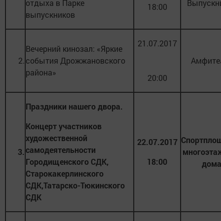
отдыха в Парке
Выпускн
18:00
выпускников
21.07.2017
Вечерний кинозал: «Яркие
2.
события Дрожжановского
Амфите
района»
20:00
Праздники нашего двора.
Концерт участников
художественной
Спортпло
22.07.2017
самодеятельности
3.
многоэта
Городищенского СДК,
18:00
дом
Старокакерлинского
СДК,Татарско-Тюкинского
СДК