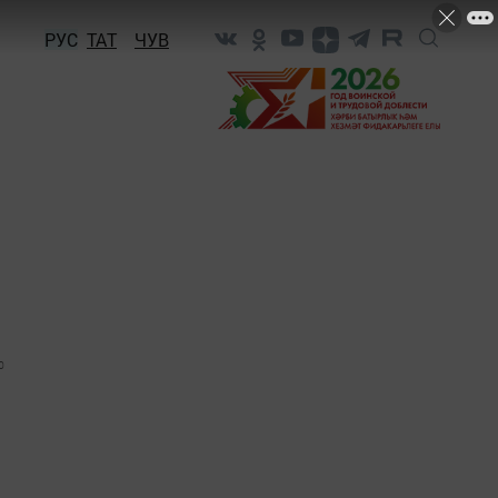
РУС
ТАТ
ЧУВ
0