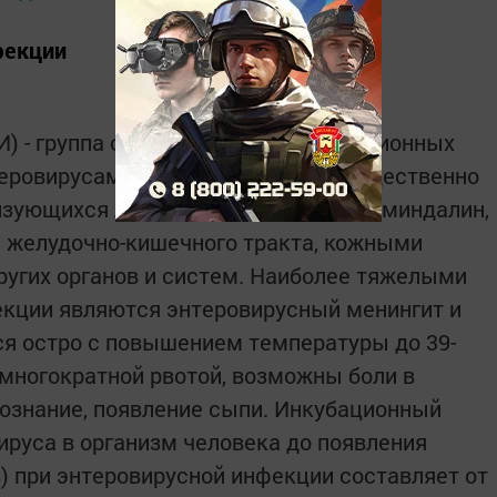
фекции
) - группа острых вирусных инфекционных
теровирусами, поражающих преимущественно
изующихся лихорадкой, поражением миндалин,
, желудочно-кишечного тракта, кожными
угих органов и систем. Наиболее тяжелыми
кции являются энтеровирусный менингит и
я остро с повышением температуры до 39-
 многократной рвотой, возможны боли в
сознание, появление сыпи. Инкубационный
ируса в организм человека до появления
) при энтеровирусной инфекции составляет от