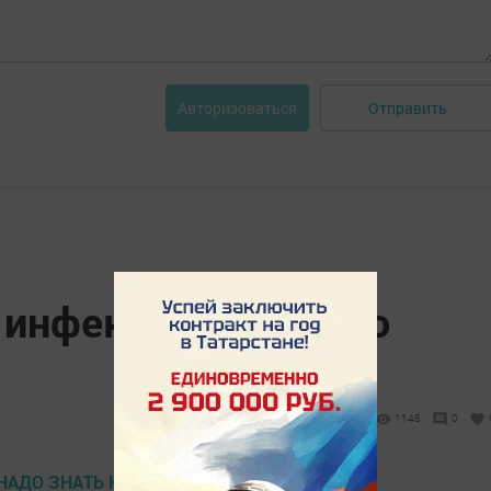
Отправить
Авторизоваться
 инфекция: это надо
1148
0