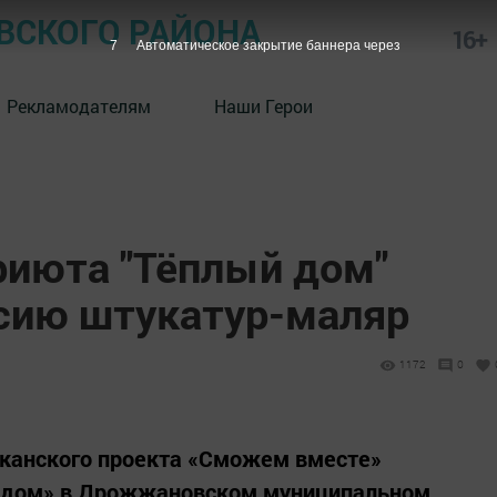
СКОГО РАЙОНА
16+
6
Автоматическое закрытие баннера через
Рекламодателям
Наши Герои
риюта "Тёплый дом"
сию штукатур-маляр
1172
0
иканского проекта «Сможем вместе»
й дом» в Дрожжановском муниципальном